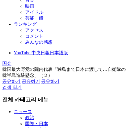
音楽
映画
アイドル
芸能一般
ランキング
アクセス
コメント
みんなの感想
YouTube 中央日報日本語版
国会
韓国最大野党の院内代表「独島まで日本に渡して…自衛隊の
韓半島進駐懸念」（２）
공유하기
공유하기
공유하기
검색 열기
전체 카테고리 메뉴
ニュース
政治
国際・日本