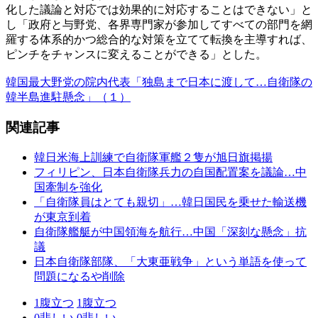
化した議論と対応では効果的に対応することはできない」と
し「政府と与野党、各界専門家が参加してすべての部門を網
羅する体系的かつ総合的な対策を立てて転換を主導すれば、
ピンチをチャンスに変えることができる」とした。
韓国最大野党の院内代表「独島まで日本に渡して…自衛隊の
韓半島進駐懸念」（１）
関連記事
韓日米海上訓練で自衛隊軍艦２隻が旭日旗掲揚
フィリピン、日本自衛隊兵力の自国配置案を議論…中
国牽制を強化
「自衛隊員はとても親切」…韓日国民を乗せた輸送機
が東京到着
自衛隊艦艇が中国領海を航行…中国「深刻な懸念」抗
議
日本自衛隊部隊、「大東亜戦争」という単語を使って
問題になるや削除
1
腹立つ
1
腹立つ
0
悲しい
0
悲しい