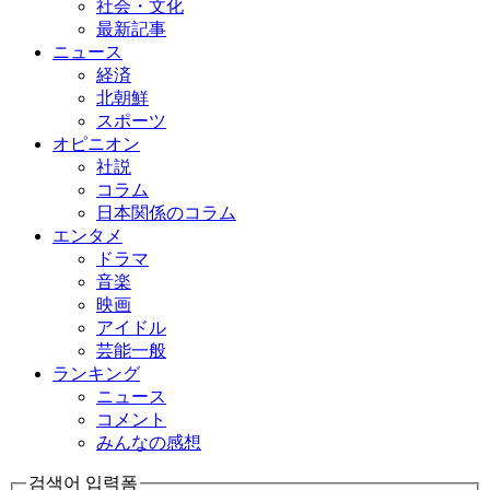
社会・文化
最新記事
ニュース
経済
北朝鮮
スポーツ
オピニオン
社説
コラム
日本関係のコラム
エンタメ
ドラマ
音楽
映画
アイドル
芸能一般
ランキング
ニュース
コメント
みんなの感想
검색어 입력폼