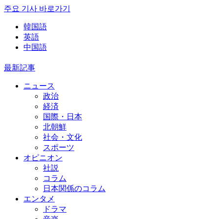
주요 기사 바로가기
韓国語
英語
中国語
最新記事
ニュース
政治
経済
国際・日本
北朝鮮
社会・文化
スポーツ
オピニオン
社説
コラム
日本関係のコラム
エンタメ
ドラマ