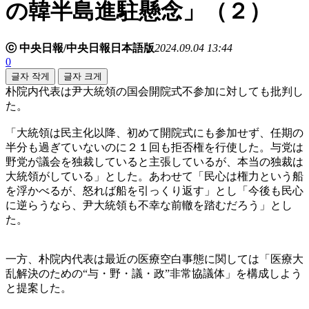
の韓半島進駐懸念」（２）
ⓒ 中央日報/中央日報日本語版
2024.09.04 13:44
0
글자 작게
글자 크게
朴院内代表は尹大統領の国会開院式不参加に対しても批判し
た。
「大統領は民主化以降、初めて開院式にも参加せず、任期の
半分も過ぎていないのに２１回も拒否権を行使した。与党は
野党が議会を独裁していると主張しているが、本当の独裁は
大統領がしている」とした。あわせて「民心は権力という船
を浮かべるが、怒れば船を引っくり返す」とし「今後も民心
に逆らうなら、尹大統領も不幸な前轍を踏むだろう」とし
た。
一方、朴院内代表は最近の医療空白事態に関しては「医療大
乱解決のための“与・野・議・政”非常協議体」を構成しよう
と提案した。