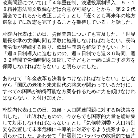
改憲問題については「４年重任制、決選投票制導入、５・１
８精神憲法前文収録などは合意が可能なことから、第２２代
国会でこれらから改正しよう」とし「遅くとも再来年の地方
選挙までに改憲を完了することを期待している」と話した。
朴院内代表はこの日、労働問題についても言及した。「世界
最長水準の労働時間も果敢に短縮しなければならない。長時
間労働が持続する限り、低出生問題を解決できない」とし
「週４日制導入に進むものの、週５日制でも週３６時間、週
３２時間で労働時間を短縮して子どもと一緒に過ごす夕方を
保障しなければならない」と明らかにした。
あわせて「年金改革も決着をつけなければならない」としな
がら「国民の老後と未来世代の将来が関わっているだけに、
すべての国民が納得可能な方案を作るために力を傾けなけれ
ばならない」と付け加えた。
朴院内代表はこの日、気候・人口関連問題に対する解決策を
出した。「出遅れたものの、今からでも国家的力量を総結集
して対応しなければならない」とし「気候特別委・人口特別
委を設置して未来危機に主導的に対応するよう提案する」と
明らかにした。あわせて「部署別にバラバラの散発的で破片