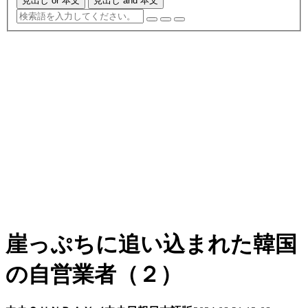
見出し or 本文
見出し and 本文
崖っぷちに追い込まれた韓国
の自営業者（２）