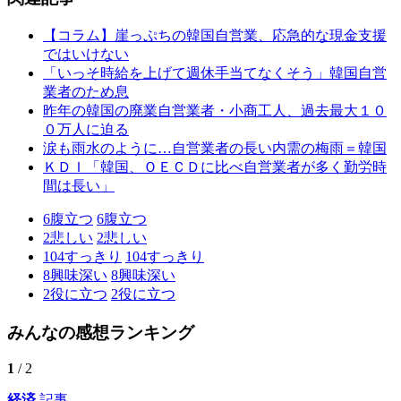
【コラム】崖っぷちの韓国自営業、応急的な現金支援
ではいけない
「いっそ時給を上げて週休手当てなくそう」韓国自営
業者のため息
昨年の韓国の廃業自営業者・小商工人、過去最大１０
０万人に迫る
涙も雨水のように…自営業者の長い内需の梅雨＝韓国
ＫＤＩ「韓国、ＯＥＣＤに比べ自営業者が多く勤労時
間は長い」
6
腹立つ
6
腹立つ
2
悲しい
2
悲しい
104
すっきり
104
すっきり
8
興味深い
8
興味深い
2
役に立つ
2
役に立つ
みんなの感想ランキング
1
/ 2
経済
記事