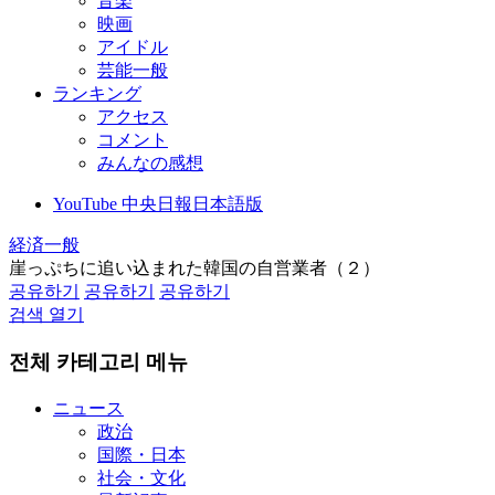
音楽
映画
アイドル
芸能一般
ランキング
アクセス
コメント
みんなの感想
YouTube 中央日報日本語版
経済一般
崖っぷちに追い込まれた韓国の自営業者（２）
공유하기
공유하기
공유하기
검색 열기
전체 카테고리 메뉴
ニュース
政治
国際・日本
社会・文化