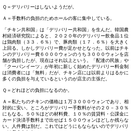
Ｑ＝デリバリーはしないようだが。
Ａ＝手数料の負担のためホールの客に集中している。
「チキン共和国」は「デリバリー共和国」を生んだ。韓国農
村経済研究院によると、２０２０年のデリバリー飲食品１位
は鶏肉類（３３．６％）で、豚肉類（１７．６％）を大きく
上回る。しかしデリバリー費が足かせとなった。以前はチキ
ンのデリバリー費６０００ウォンのうち３０００ウォンを店
舗が負担したが、現在はそれ以上という。「配達の民族」や
「クーパンイーツ」が年初に新しく始めたデリバリー料金制
は消費者には「無料」だが、チキン店には以前よりはるかに
多くの負担を与えているというのが店主の主張だ。
Ｑ＝どれほどの負担になるのか。
Ａ＝私たちのチキンの価格は１万３０００ウォンであり、相
対的に安い。ところがデリバリー手数料がその２０－３０％
にもなる。５０％ほどの材料費、１０％の賃貸料・公課金に
カード決済手数料まで出せば１５００ウォンほどしか残らな
い。人件費は別だ。これではどうにもならないのでデリバリ