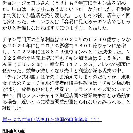
チョン・ジェヨルさん（５３）も３年前にチキン店を閉め
た。理由は「あまりにもうまくいった」からだった。権利金
まで受けて加盟店を売り渡した。しかしその後、店主が４回
も変わった。チョンさんは「容易に見えるチキン店でもしっ
かりと準備しなければすぐにつまずく」と話した。
チキン専門店の営業利益は２０２０年の６２３６億ウォンか
ら２０２１年にはコロナの影響で９３０６億ウォンに急増
し、２０２２年には８６０３億ウォンへとまた減少した。２
０２２年の平均売上増加率もチキン加盟店は６．５％と、飲
み屋（６６．２％）、韓食店（１７．２％）と比べて顕著に
低かった。競争が激しくなり売上と利益が減る現実の中、
「チキン共和国」はそのまま消えてしまうのだろうか。淑明
女子大のチェ・チョル消費者経済学科教授は「チキン店の数
が減り、成長も鈍化した状況で、フランチャイズ間のシェア
争い、同じフランチャイズ加盟店間の営業競争などが過熱す
る場合、近いうちに構造調整が避けられないとみられる」と
診断した。
崖っぷちに追い込まれた韓国の自営業者（１）
関連記事