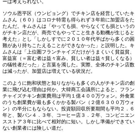
ーは考えられない。
ソウル恩平区（ウンピョング）でチキン店を経営していたキ
ムさん（６０）はコロナ特需も得られず３年前に加盟店をた
たんだ。キムさんは「やっても損、やらなくても損というの
がチキン店だが、商売でもやってこと生きる動機が生じると
考えた」とし「しかしすでに２０１０年代半ばから多くの困
難があり持ちこたえることができなかった」と説明した。キ
ムさんは「上位圏フランチャイズだけがうまくいく貧益貧、
富益富（＝富む者は益々富み、貧しい者は益々貧しくなる）
の犠牲者だった」と言葉を濁した。実際、全体のチキン店数
は減ったが、加盟店は増えている状況だ。
このように飽和状態と知りながらも多くの人がチキン店の創
業に飛び込む理由は何か。大韓商工会議所によると、フラン
チャイズチキン創業費用は平均１億４００万ウォン。外食業
のうち創業費が最も多くかかる製パン（２億６３００万ウォ
ン）の半分にもならない。投資額回収所要期間も平均２．６
年と、製パン４．３年、コーヒー店３．２年、コンビニエン
スストア３年に比べて相対的に短い。しかし準備ができてい
ない創業者には険しい道だ。