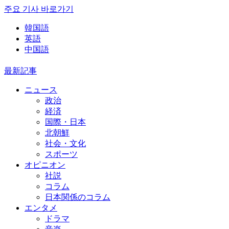
주요 기사 바로가기
韓国語
英語
中国語
最新記事
ニュース
政治
経済
国際・日本
北朝鮮
社会・文化
スポーツ
オピニオン
社説
コラム
日本関係のコラム
エンタメ
ドラマ