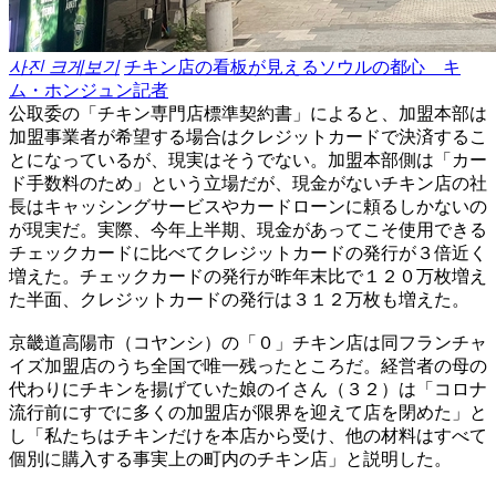
사진 크게보기
チキン店の看板が見えるソウルの都心 キ
ム・ホンジュン記者
公取委の「チキン専門店標準契約書」によると、加盟本部は
加盟事業者が希望する場合はクレジットカードで決済するこ
とになっているが、現実はそうでない。加盟本部側は「カー
ド手数料のため」という立場だが、現金がないチキン店の社
長はキャッシングサービスやカードローンに頼るしかないの
が現実だ。実際、今年上半期、現金があってこそ使用できる
チェックカードに比べてクレジットカードの発行が３倍近く
増えた。チェックカードの発行が昨年末比で１２０万枚増え
た半面、クレジットカードの発行は３１２万枚も増えた。
京畿道高陽市（コヤンシ）の「０」チキン店は同フランチャ
イズ加盟店のうち全国で唯一残ったところだ。経営者の母の
代わりにチキンを揚げていた娘のイさん（３２）は「コロナ
流行前にすでに多くの加盟店が限界を迎えて店を閉めた」と
し「私たちはチキンだけを本店から受け、他の材料はすべて
個別に購入する事実上の町内のチキン店」と説明した。