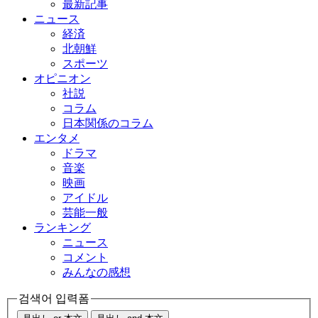
最新記事
ニュース
経済
北朝鮮
スポーツ
オピニオン
社説
コラム
日本関係のコラム
エンタメ
ドラマ
音楽
映画
アイドル
芸能一般
ランキング
ニュース
コメント
みんなの感想
검색어 입력폼