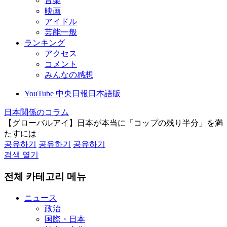
音楽
映画
アイドル
芸能一般
ランキング
アクセス
コメント
みんなの感想
YouTube 中央日報日本語版
日本関係のコラム
【グローバルアイ】日本が本当に「コップの残り半分」を満
たすには
공유하기
공유하기
공유하기
검색 열기
전체 카테고리 메뉴
ニュース
政治
国際・日本