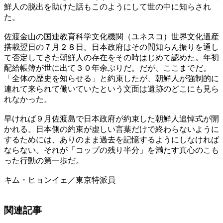
鮮人の脱出を助けた話もこのようにして世の中に知らされ
た。
佐渡金山の国連教育科学文化機関（ユネスコ）世界文化遺産
搭載翌日の７月２８日。日本政府はその間知らん振りを通し
て否定してきた朝鮮人の存在をその時はじめて認めた。年初
配給帳簿が世に出て３０年余ぶりだ。だが、ここまでだ。
「全体の歴史を知らせる」と約束したが、朝鮮人が強制的に
連れて来られて働いていたという文面は遺跡のどこにも見ら
れなかった。
早ければ９月佐渡島で日本政府が約束した朝鮮人追悼式が開
かれる。日本側の約束が虚しい言葉だけで終わらないように
するためには、ありのまま過去を記憶するようにしなければ
ならない。それが「コップの残り半分」を満たす真心のこも
った行動の第一歩だ。
キム・ヒョンイェ／東京特派員
関連記事