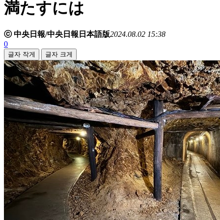
満たすには
ⓒ 中央日報/中央日報日本語版
2024.08.02 15:38
0
글자 작게
글자 크게