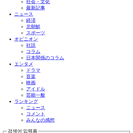
社会・文化
最新記事
ニュース
経済
北朝鮮
スポーツ
オピニオン
社説
コラム
日本関係のコラム
エンタメ
ドラマ
音楽
映画
アイドル
芸能一般
ランキング
ニュース
コメント
みんなの感想
검색어 입력폼