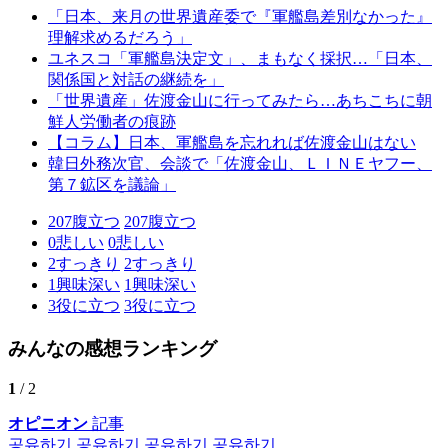
「日本、来月の世界遺産委で『軍艦島差別なかった』
理解求めるだろう」
ユネスコ「軍艦島決定文」、まもなく採択…「日本、
関係国と対話の継続を」
「世界遺産」佐渡金山に行ってみたら…あちこちに朝
鮮人労働者の痕跡
【コラム】日本、軍艦島を忘れれば佐渡金山はない
韓日外務次官、会談で「佐渡金山、ＬＩＮＥヤフー、
第７鉱区を議論」
207
腹立つ
207
腹立つ
0
悲しい
0
悲しい
2
すっきり
2
すっきり
1
興味深い
1
興味深い
3
役に立つ
3
役に立つ
みんなの感想ランキング
1
/ 2
オピニオン
記事
공유하기
공유하기
공유하기
공유하기