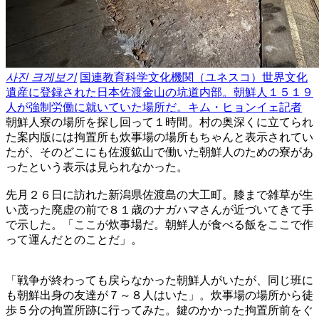
사진 크게보기
国連教育科学文化機関（ユネスコ）世界文化
遺産に登録された日本佐渡金山の坑道内部。朝鮮人１５１９
人が強制労働に就いていた場所だ。キム・ヒョンイェ記者
朝鮮人寮の場所を探し回って１時間。村の奥深くに立てられ
た案内版には拘置所も炊事場の場所もちゃんと表示されてい
たが、そのどこにも佐渡鉱山で働いた朝鮮人のための寮があ
ったという表示は見られなかった。
先月２６日に訪れた新潟県佐渡島の大工町。膝まで雑草が生
い茂った廃虚の前で８１歳のナガハマさんが近づいてきて手
で示した。「ここが炊事場だ。朝鮮人が食べる飯をここで作
って運んだとのことだ」。
「戦争が終わっても戻らなかった朝鮮人がいたが、同じ班に
も朝鮮出身の友達が７～８人はいた」。炊事場の場所から徒
歩５分の拘置所跡に行ってみた。鍵のかかった拘置所前をぐ