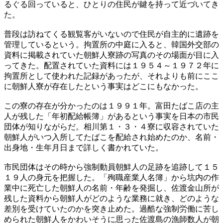
るぐる回っていると、ひとりの住民が鍵を持って近づいてき
た。
普段は訪ねてくる観覧客がいないので住民が自主的に遺跡を
管理しているという。拘置所の中庭に入ると、韓国外交部の
資料に掲載されていた朝鮮人寮跡の写真のその場面が目に入
ってきた。配置されていた資料には１９５４～１９７２年に
拘置所として使われた記録があったが、それよりも前にここ
に朝鮮人寮が存在したという事実はどこにもなかった。
この寮の存在が分かったのは１９９１年。富田たばこ店の主
人が残した「年初配給帳簿」があるという事実を日本の市民
団体が知りながらだ。相川第１・３・４寮に収容されていた
朝鮮人がいつ入所してたばこを配給され始めたのか、名前・
出身地・生年月日まで詳しく書かれていた。
市民団体はその時から強制動員朝鮮人の足跡を追跡して１５
１９人の身元を把握した。「殉職産業人名簿」から坑内の作
業中に死亡した朝鮮人の名前・年齢を発掘し、佐渡金山所が
残した資料から朝鮮人がどのような業務に就き、どのような
差別を受けていたのかを突き止めた。過酷な強制労働に苦し
められた朝鮮人をかわいそうに思った佐渡島の漁師数人が朝