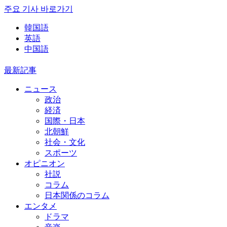
주요 기사 바로가기
韓国語
英語
中国語
最新記事
ニュース
政治
経済
国際・日本
北朝鮮
社会・文化
スポーツ
オピニオン
社説
コラム
日本関係のコラム
エンタメ
ドラマ