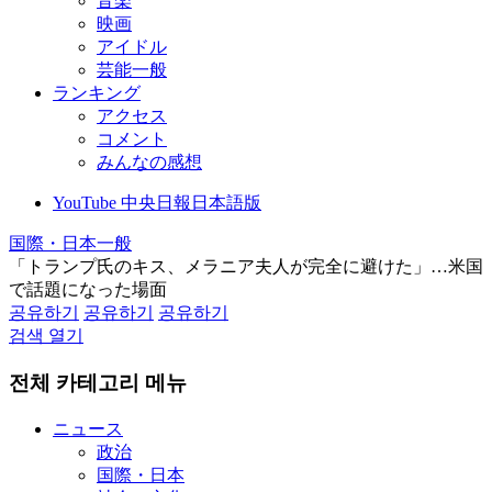
音楽
映画
アイドル
芸能一般
ランキング
アクセス
コメント
みんなの感想
YouTube 中央日報日本語版
国際・日本一般
「トランプ氏のキス、メラニア夫人が完全に避けた」…米国
で話題になった場面
공유하기
공유하기
공유하기
검색 열기
전체 카테고리 메뉴
ニュース
政治
国際・日本