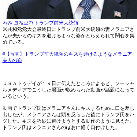
사진 크게보기
トランプ前米大統領
米共和党党大会最終日にトランプ前米大統領の妻メラニアさ
んが夫からのキスを避けるような姿がとらえられて関心を集
めている。
#【写真】トランプ前大統領のキスを避けるようなメラニア
夫人の姿
ＵＳＡトゥデイが１９日に伝えたところによると、ソーシャ
ルメディアでこうした場面が収められた動画が話題になって
いるという。
動画でトランプ氏はメラニアさんにキスするために口を差し
出したが、メラニアさんは頭を反らした後にトランプ氏をハ
グした。キスを巧妙に避けようとする動作のように見えた。
トランプ氏はメラニアさんのほおに軽く口付けした。