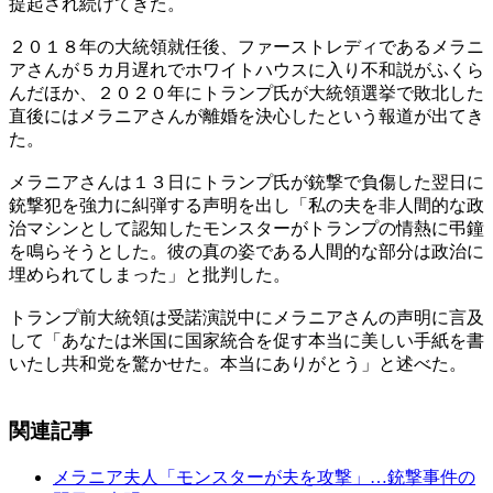
提起され続けてきた。
２０１８年の大統領就任後、ファーストレディであるメラニ
アさんが５カ月遅れでホワイトハウスに入り不和説がふくら
んだほか、２０２０年にトランプ氏が大統領選挙で敗北した
直後にはメラニアさんが離婚を決心したという報道が出てき
た。
メラニアさんは１３日にトランプ氏が銃撃で負傷した翌日に
銃撃犯を強力に糾弾する声明を出し「私の夫を非人間的な政
治マシンとして認知したモンスターがトランプの情熱に弔鐘
を鳴らそうとした。彼の真の姿である人間的な部分は政治に
埋められてしまった」と批判した。
トランプ前大統領は受諾演説中にメラニアさんの声明に言及
して「あなたは米国に国家統合を促す本当に美しい手紙を書
いたし共和党を驚かせた。本当にありがとう」と述べた。
関連記事
メラニア夫人「モンスターが夫を攻撃」…銃撃事件の