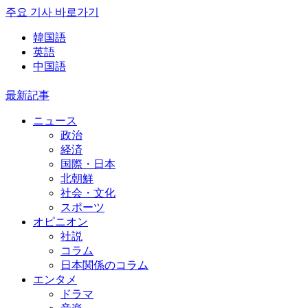
주요 기사 바로가기
韓国語
英語
中国語
最新記事
ニュース
政治
経済
国際・日本
北朝鮮
社会・文化
スポーツ
オピニオン
社説
コラム
日本関係のコラム
エンタメ
ドラマ