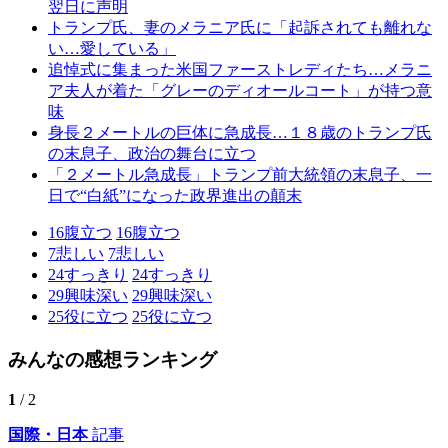
翌日に声明
トランプ氏、妻のメラニア氏に「起訴されても離れな
い…愛している」
追悼式に集まった米国ファーストレディたち…メラニ
ア夫人が着た「グレーのディオールコート」が持つ意
味
身長２メートルの巨体に急成長…１８歳のトランプ氏
の末息子、政治の舞台に立つ
「２メートル急成長」トランプ前大統領の末息子、一
日で“白紙”になった政界進出の顛末
16
腹立つ
16
腹立つ
7
悲しい
7
悲しい
24
すっきり
24
すっきり
29
興味深い
29
興味深い
25
役に立つ
25
役に立つ
みんなの感想ランキング
1
/ 2
国際・日本
記事