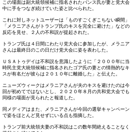
この場面は副大統領候補に指名されたバンス氏が妻と党大会
中に手をつなぎ続けていた姿と比べられた。
これに対しネットユーザーは「ものすごくぎこちない瞬間」
「メラニアさんがトランプ氏のキスを完全に避けた」などの
反応を見せ、２人の不和説が提起された。
トランプ氏は４日間にわたり党大会に参加したが、メラニア
さんは最終日のこの日だけ党大会に姿を表わした。
ＵＳＡトゥデイは不和説を意識したように「２０００年に当
時民主党大統領候補に指名されたゴア氏の妻との情熱的なキ
スが有名だが彼らは２０１０年に離婚した」と伝えた。
ニューズウィークはメラニアさんが夫のキスを避けたのは今
回が初めてではないとし、２０２０年８月の共和党大会でも
同様の場面が見られたと報道した。
同メディアはまた、メラニアさんが今回の選挙キャンペーン
で姿をほとんど見せずにいる点も指摘した。
トランプ前大統領夫妻の不和説はこの数年間絶えることなく