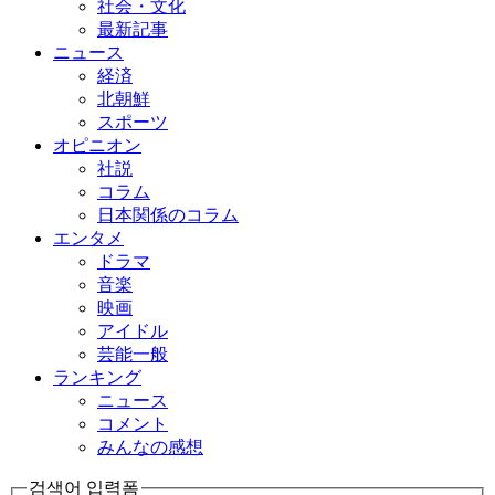
社会・文化
最新記事
ニュース
経済
北朝鮮
スポーツ
オピニオン
社説
コラム
日本関係のコラム
エンタメ
ドラマ
音楽
映画
アイドル
芸能一般
ランキング
ニュース
コメント
みんなの感想
검색어 입력폼