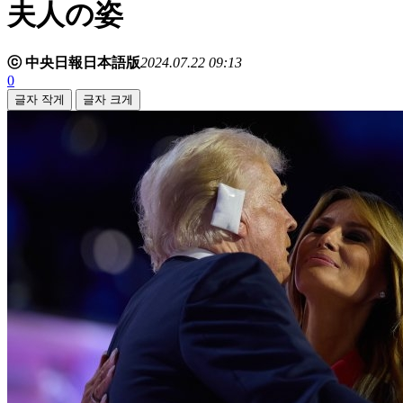
夫人の姿
ⓒ 中央日報日本語版
2024.07.22 09:13
0
글자 작게
글자 크게