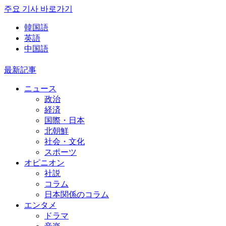
주요 기사 바로가기
韓国語
英語
中国語
最新記事
ニュース
政治
経済
国際・日本
北朝鮮
社会・文化
スポーツ
オピニオン
社説
コラム
日本関係のコラム
エンタメ
ドラマ