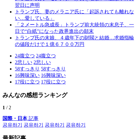
翌日に声明
トランプ氏、妻のメラニア氏に「起訴されても離れな
い…愛している」
「２メートル急成長」トランプ前大統領の末息子、一
日で“白紙”になった政界進出の顛末
トランプ氏の末娘、４歳年下の財閥と結婚…求婚指輪
の値段だけで１億６７００万円
24
腹立つ
24
腹立つ
2
悲しい
2
悲しい
58
すっきり
58
すっきり
16
興味深い
16
興味深い
17
役に立つ
17
役に立つ
みんなの感想ランキング
1
/ 2
国際・日本
記事
공유하기
공유하기
공유하기
공유하기
最新記事