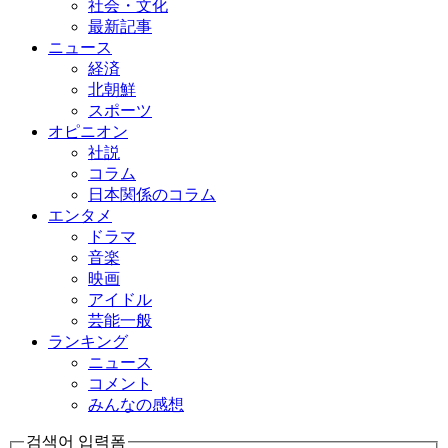
社会・文化
最新記事
ニュース
経済
北朝鮮
スポーツ
オピニオン
社説
コラム
日本関係のコラム
エンタメ
ドラマ
音楽
映画
アイドル
芸能一般
ランキング
ニュース
コメント
みんなの感想
검색어 입력폼