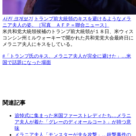
사진 크게보기
トランプ前大統領のキスを避けるようなメラ
ニア夫人の姿。［写真 ＡＦＰ＝聯合ニュース］
米共和党大統領候補のトランプ前大統領が１８日、米ウィス
コンシン州ミルウォーキーで開かれた共和党党大会最終日に
メラニア夫人にキスをしている。
#「トランプ氏のキス、メラニア夫人が完全に避けた」…米
国で話題になった場面
関連記事
追悼式に集まった米国ファーストレディたち…メラニ
ア夫人が着た「グレーのディオールコート」が持つ意
味
メラニア夫人「モンスターが夫を攻撃」…銃撃事件の