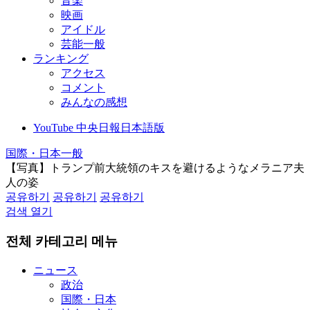
音楽
映画
アイドル
芸能一般
ランキング
アクセス
コメント
みんなの感想
YouTube 中央日報日本語版
国際・日本一般
【写真】トランプ前大統領のキスを避けるようなメラニア夫
人の姿
공유하기
공유하기
공유하기
검색 열기
전체 카테고리 메뉴
ニュース
政治
国際・日本