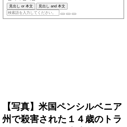
見出し or 本文
見出し and 本文
【写真】米国ペンシルベニア
州で殺害された１４歳のトラ