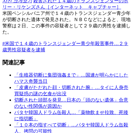
사진 크게보기
殺害された１４歳のトランスジェンダーのポ
リー・リケンズさん［インターネット キャプチャー］
米国ペンシルバニア州で１４歳のトランスジェンダー青少年
が切断された遺体で発見された。ＮＢＣなどによると、現地
警察は２日、この事件の容疑者として２９歳の男性を逮捕し
た。
#米国で１４歳のトランスジェンダー青少年殺害事件…２９
歳男性容疑者を逮捕
関連記事
「生殖器切断に集団強姦まで」…国連が明らかにした
ハマス奇襲当日
「皮膚がただれた顔・切断された腕」…タイに人身売
買疑惑の謎の乞食が出没
切断された頭部を発見…日本の「頭のない遺体」合意
のない性関係が原因か
パタヤ韓国人ドラム缶殺人…「薬物飲ませ拉致、死後
に指切断」
「１０本の指すべて切断」…パタヤ韓国人ドラム缶殺
人、拷問の可能性