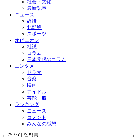
社会・文化
最新記事
ニュース
経済
北朝鮮
スポーツ
オピニオン
社説
コラム
日本関係のコラム
エンタメ
ドラマ
音楽
映画
アイドル
芸能一般
ランキング
ニュース
コメント
みんなの感想
검색어 입력폼