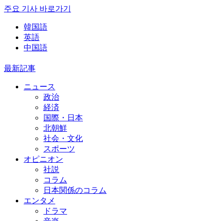
주요 기사 바로가기
韓国語
英語
中国語
最新記事
ニュース
政治
経済
国際・日本
北朝鮮
社会・文化
スポーツ
オピニオン
社説
コラム
日本関係のコラム
エンタメ
ドラマ