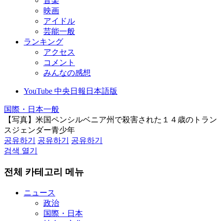
音楽
映画
アイドル
芸能一般
ランキング
アクセス
コメント
みんなの感想
YouTube 中央日報日本語版
国際・日本一般
【写真】米国ペンシルベニア州で殺害された１４歳のトラン
スジェンダー青少年
공유하기
공유하기
공유하기
검색 열기
전체 카테고리 메뉴
ニュース
政治
国際・日本