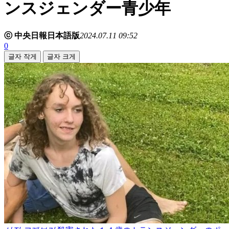
ンスジェンダー青少年
ⓒ 中央日報日本語版
2024.07.11 09:52
0
글자 작게
글자 크게