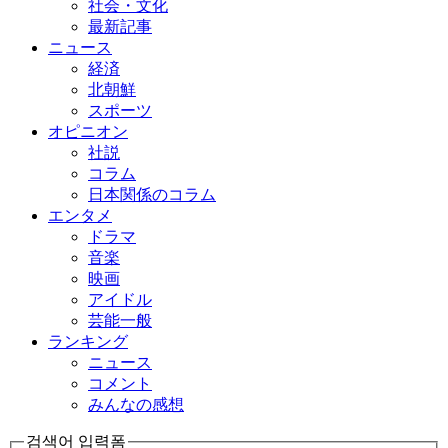
社会・文化
最新記事
ニュース
経済
北朝鮮
スポーツ
オピニオン
社説
コラム
日本関係のコラム
エンタメ
ドラマ
音楽
映画
アイドル
芸能一般
ランキング
ニュース
コメント
みんなの感想
검색어 입력폼