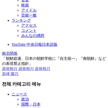
音楽
映画
アイドル
芸能一般
ランキング
アクセス
コメント
みんなの感想
YouTube 中央日報日本語版
南北関係
「朝鮮総連、日本の朝鮮学校に『自主統一』『南朝鮮』など
の表現禁止指針」
공유하기
공유하기
공유하기
검색 열기
전체 카테고리 메뉴
ニュース
政治
国際・日本