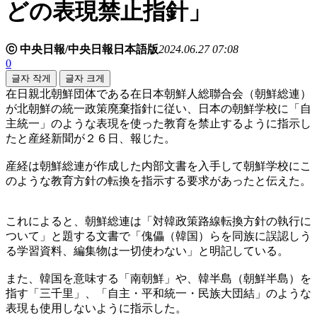
どの表現禁止指針」
ⓒ 中央日報/中央日報日本語版
2024.06.27 07:08
0
글자 작게
글자 크게
在日親北朝鮮団体である在日本朝鮮人総聯合会（朝鮮総連）
が北朝鮮の統一政策廃棄指針に従い、日本の朝鮮学校に「自
主統一」のような表現を使った教育を禁止するように指示し
たと産経新聞が２６日、報じた。
産経は朝鮮総連が作成した内部文書を入手して朝鮮学校にこ
のような教育方針の転換を指示する要求があったと伝えた。
これによると、朝鮮総連は「対韓政策路線転換方針の執行に
ついて」と題する文書で「傀儡（韓国）らを同族に誤認しう
る学習資料、編集物は一切使わない」と明記している。
また、韓国を意味する「南朝鮮」や、韓半島（朝鮮半島）を
指す「三千里」、「自主・平和統一・民族大団結」のような
表現も使用しないように指示した。