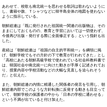
あわせて、校歌も南北統一を思わせる歌詞は歌わないように
し、書籍や旗、Ｔシャツなどに韓半島全体の地図を使わない
ように指示している。
朝鮮総連は「既に発行された祖国統一関連の出版物は、その
ままにしておくものの、教育と学習においては一切使わず、
今後再び出版・発行する際に全面修正する」という指針も出
した。
産経は「朝鮮総連は『祖国の自主的平和統一』を綱領に掲
げ、朝鮮学校でもその方針の下で教育が行われてきた」とし
「高校にあたる朝鮮高級学校で使われている社会科教科書で
は、韓国社会や南北統一に向けた動きが手厚く記述されてお
り、授業内容や学校活動などの大幅な見直しを迫られそう
だ」と伝えた。
また、朝鮮総連の内情に精通した関係者の発言を引用し、朝
鮮総連内部でこのような方針転換に反発する動きも目立って
いて、朝鮮学校の保護者の中から「日本の学校に通わせる」
という不満が出ていると付け加えた。