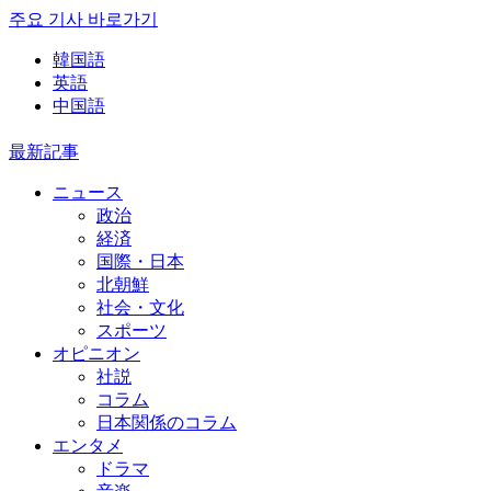
주요 기사 바로가기
韓国語
英語
中国語
最新記事
ニュース
政治
経済
国際・日本
北朝鮮
社会・文化
スポーツ
オピニオン
社説
コラム
日本関係のコラム
エンタメ
ドラマ