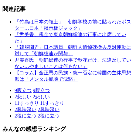
関連記事
「竹島は日本の領土」 朝鮮学校の前に貼られたポス
ター…日本「掲示板ジャック」
「尹美香、税金で東京朝鮮総連の行事に出席してい
た」
「韓服嘲弄」日本議員、朝鮮人追悼碑撤去反対運動に
対して「朝鮮総連が関与」
尹美香氏「朝鮮総連の行事で献花だけ、法違反してい
ない…やましいことは何もない」
【コラム】金正恩の民族・統一否定に韓国の主体思想
派は「メンタル崩壊で沈黙」
9
腹立つ
9
腹立つ
2
悲しい
2
悲しい
11
すっきり
11
すっきり
2
興味深い
2
興味深い
2
役に立つ
2
役に立つ
みんなの感想ランキング