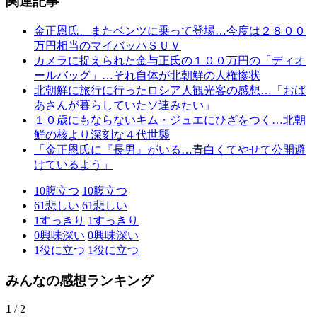
関連記事
金正恩氏、またベンツに乗って登場…今度は２８００
万円相当のマイバッハＳＵＶ
カメラに捉えられた金与正氏の１００万円の「ディオ
ールバッグ」…それ自体が北朝鮮の人権惨状
北朝鮮に旅行に行ったロシア人観光客の感想…「おば
あさんが暮らしていたソ連みたい」
１０歳にもならないキム・ジュエにひざをつく…北朝
鮮の核より深刻な４代世襲
「金正恩氏に『長男』がいる…青白くてやせて公開避
けているよう」
10
腹立つ
10
腹立つ
61
悲しい
61
悲しい
1
すっきり
1
すっきり
0
興味深い
0
興味深い
1
役に立つ
1
役に立つ
みんなの感想ランキング
1
/ 2