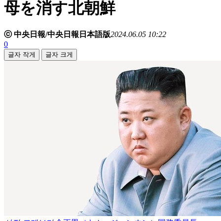
母を消す北朝鮮
ⓒ 中央日報/中央日報日本語版
2024.06.05 10:22
0
글자 작게
글자 크게