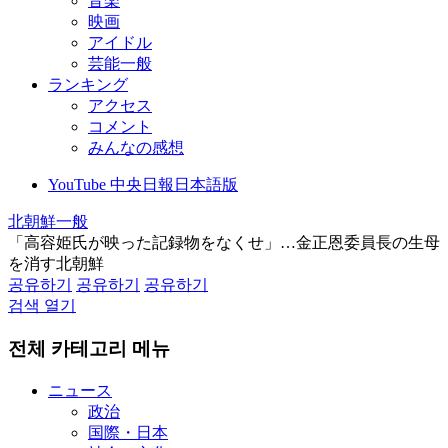
音楽
映画
アイドル
芸能一般
ランキング
アクセス
コメント
みんなの感想
YouTube 中央日報日本語版
北朝鮮一般
「高容姫氏が映った記録物をなくせ」…金正恩委員長の生母
を消す北朝鮮
공유하기
공유하기
공유하기
검색 열기
전체 카테고리 메뉴
ニュース
政治
国際・日本