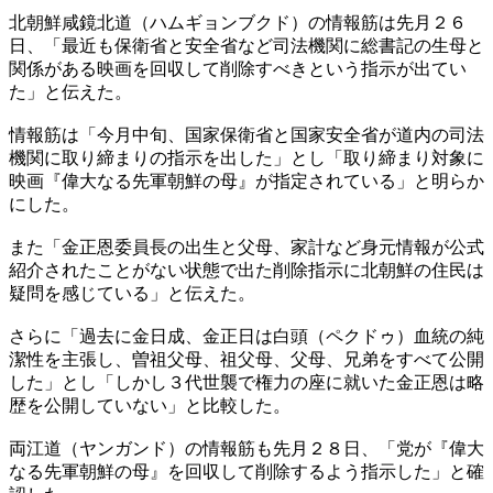
北朝鮮咸鏡北道（ハムギョンブクド）の情報筋は先月２６
日、「最近も保衛省と安全省など司法機関に総書記の生母と
関係がある映画を回収して削除すべきという指示が出てい
た」と伝えた。
情報筋は「今月中旬、国家保衛省と国家安全省が道内の司法
機関に取り締まりの指示を出した」とし「取り締まり対象に
映画『偉大なる先軍朝鮮の母』が指定されている」と明らか
にした。
また「金正恩委員長の出生と父母、家計など身元情報が公式
紹介されたことがない状態で出た削除指示に北朝鮮の住民は
疑問を感じている」と伝えた。
さらに「過去に金日成、金正日は白頭（ペクドゥ）血統の純
潔性を主張し、曽祖父母、祖父母、父母、兄弟をすべて公開
した」とし「しかし３代世襲で権力の座に就いた金正恩は略
歴を公開していない」と比較した。
両江道（ヤンガンド）の情報筋も先月２８日、「党が『偉大
なる先軍朝鮮の母』を回収して削除するよう指示した」と確