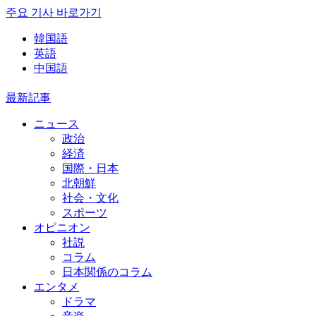
주요 기사 바로가기
韓国語
英語
中国語
最新記事
ニュース
政治
経済
国際・日本
北朝鮮
社会・文化
スポーツ
オピニオン
社説
コラム
日本関係のコラム
エンタメ
ドラマ