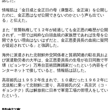
認した。
情報筋は「金日成と金正日の母（康盤石、金正淑）を公開し
たのに、金正恩はなぜ公開できないのかという声も出てい
る」と伝えた。
また「世襲執権して１２年が経過しても金正恩の略歴が公開
されず、一部では純粋な白頭血統の家族歴であれば生母を公
開できない理由はないはずだと、金正恩委員長の血統に疑問
が提起されている」と強調した。
海外に派遣された北朝鮮外交関係者と貿易関連の駐在員およ
び派遣勤労者の大半は、金正恩委員長の生母が在日同胞で平
壌（ピョンヤン）万寿台芸術団舞踊家だったという内容をイ
ンターネットで接していると、情報筋は話した。
高容姫氏は１９５２年生まれで、１０歳だった１９６２年に
北送船に乗って北朝鮮に渡り、高容姫氏の父・高京沢（コ・
ギョンテク）氏は解放前に日本で軍需工場の管理人をしてい
たという。