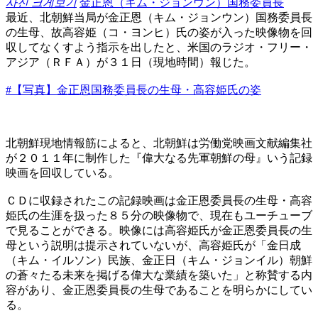
사진 크게보기
金正恩（キム・ジョンウン）国務委員長
最近、北朝鮮当局が金正恩（キム・ジョンウン）国務委員長
の生母、故高容姫（コ・ヨンヒ）氏の姿が入った映像物を回
収してなくすよう指示を出したと、米国のラジオ・フリー・
アジア（ＲＦＡ）が３１日（現地時間）報じた。
#【写真】金正恩国務委員長の生母・高容姫氏の姿
北朝鮮現地情報筋によると、北朝鮮は労働党映画文献編集社
が２０１１年に制作した『偉大なる先軍朝鮮の母』いう記録
映画を回収している。
ＣＤに収録されたこの記録映画は金正恩委員長の生母・高容
姫氏の生涯を扱った８５分の映像物で、現在もユーチューブ
で見ることができる。映像には高容姫氏が金正恩委員長の生
母という説明は提示されていないが、高容姫氏が「金日成
（キム・イルソン）民族、金正日（キム・ジョンイル）朝鮮
の蒼々たる未来を掲げる偉大な業績を築いた」と称賛する内
容があり、金正恩委員長の生母であることを明らかにしてい
る。