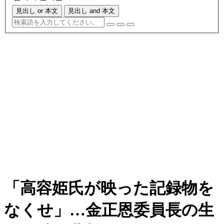
見出し or 本文
見出し and 本文
「高容姫氏が映った記録物を
なくせ」…金正恩委員長の生