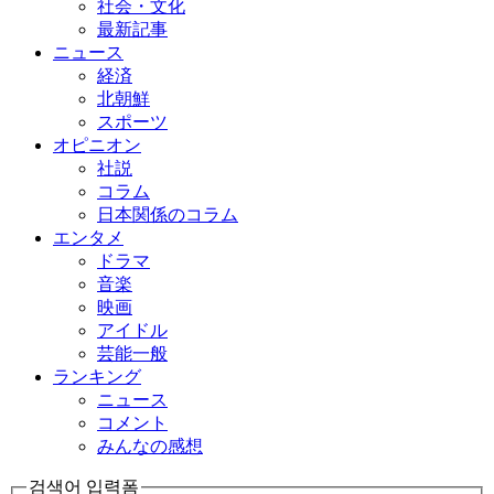
社会・文化
最新記事
ニュース
経済
北朝鮮
スポーツ
オピニオン
社説
コラム
日本関係のコラム
エンタメ
ドラマ
音楽
映画
アイドル
芸能一般
ランキング
ニュース
コメント
みんなの感想
검색어 입력폼