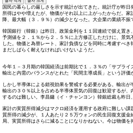
글자 작게
글자 크게
国民の暮らしの厳しさを示す統計が出てきた。統計庁が昨日
所得はやや増えたが、物価がそれ以上に上がったからだ。家
降、最大幅（３．９％）の減少となった。大企業の業績不振
韓国銀行（韓銀）は昨日、政策金利を１１回連続で据え置き
予測値を２．１％から２．５％に上方修正しただけに、景気
した。物価と為替レート、家計負債などを同時に考慮すべき
まだしばらく耐えなければいけないようだ。
今年１－３月期の韓国経済は前期比で１．３％の「サプライ
輸出と内需のバランスがとれた「民間主導成長」という評価
しかし半導体による錯視効果を警戒する必要がある。輸出が
輸出の３０％以上を占める半導体景気の回復は歓迎するが、
するのは難しい。李昌鏞（イ・チャンヨン）韓銀総裁も昨日
家計の実質所得減少はマクロ経済を運用する政府に難しい課
質所得の減少が、１人あたり２５万ウォンの民生回復支援金
局、実質所得はさらに減ることになりかねない。今は物価を