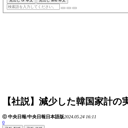
見出し or 本文
見出し and 本文
【社説】減少した韓国家計の
ⓒ 中央日報/中央日報日本語版
2024.05.24 16:11
0