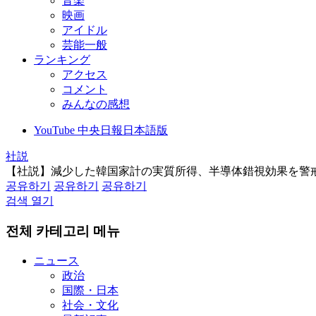
音楽
映画
アイドル
芸能一般
ランキング
アクセス
コメント
みんなの感想
YouTube 中央日報日本語版
社説
【社説】減少した韓国家計の実質所得、半導体錯視効果を警
공유하기
공유하기
공유하기
검색 열기
전체 카테고리 메뉴
ニュース
政治
国際・日本
社会・文化