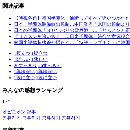
関連記事
【時視各角】韓国半導体、油断してすべて追いつかれた
日本、半導体装備輸出規制…中国業界「米国の規制より
日本の半導体「３０年ぶりの雪辱戦」…「サムスンと正
「サムスンを追い抜く」…日米半導体、統合で意気投合
韓国半導体超格差が揺らぐ…「特許トップ１０」に韓国
1
腹立つ
1
腹立つ
1
悲しい
1
悲しい
26
すっきり
26
すっきり
1
興味深い
1
興味深い
1
役に立つ
1
役に立つ
みんなの感想ランキング
1
/ 2
オピニオン
記事
공유하기
공유하기
공유하기
공유하기