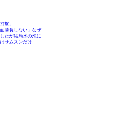
打撃」
面勝負しない」なぜ
したが結局水の泡に
はサムスンだけ