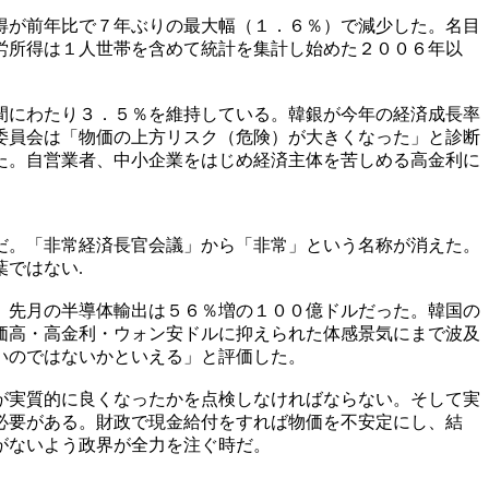
得が前年比で７年ぶりの最大幅（１．６％）で減少した。名目
労所得は１人世帯を含めて統計を集計し始めた２００６年以
間にわたり３．５％を維持している。韓銀が今年の経済成長率
委員会は「物価の上方リスク（危険）が大きくなった」と診断
た。自営業者、中小企業をはじめ経済主体を苦しめる高金利に
だ。「非常経済長官会議」から「非常」という名称が消えた。
ではない.
。先月の半導体輸出は５６％増の１００億ドルだった。韓国の
価高・高金利・ウォン安ドルに抑えられた体感景気にまで波及
いのではないかといえる」と評価した。
が実質的に良くなったかを点検しなければならない。そして実
必要がある。財政で現金給付をすれば物価を不安定にし、結
がないよう政界が全力を注ぐ時だ。