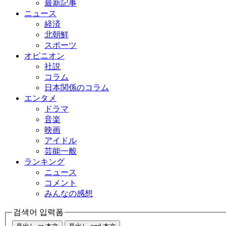
最新記事
ニュース
経済
北朝鮮
スポーツ
オピニオン
社説
コラム
日本関係のコラム
エンタメ
ドラマ
音楽
映画
アイドル
芸能一般
ランキング
ニュース
コメント
みんなの感想
검색어 입력폼