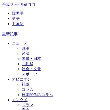
주요 기사 바로가기
韓国語
英語
中国語
最新記事
ニュース
政治
経済
国際・日本
北朝鮮
社会・文化
スポーツ
オピニオン
社説
コラム
日本関係のコラム
エンタメ
ドラマ