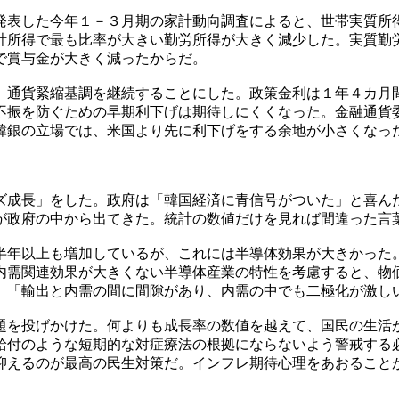
発表した今年１－３月期の家計動向調査によると、世帯実質所
計所得で最も比率が大きい勤労所得が大きく減少した。実質勤
で賞与金が大きく減ったからだ。
、通貨緊縮基調を継続することにした。政策金利は１年４カ月
不振を防ぐための早期利下げは期待しにくくなった。金融通貨
韓銀の立場では、米国より先に利下げをする余地が小さくなっ
ズ成長」をした。政府は「韓国経済に青信号がついた」と喜ん
が政府の中から出てきた。統計の数値だけを見れば間違った言葉
半年以上も増加しているが、これには半導体効果が大きかった
内需関連効果が大きくない半導体産業の特性を考慮すると、物
、「輸出と内需の間に間隙があり、内需の中でも二極化が激し
題を投げかけた。何よりも成長率の数値を越えて、国民の生活
給付のような短期的な対症療法の根拠にならないよう警戒する
抑えるのが最高の民生対策だ。インフレ期待心理をあおること