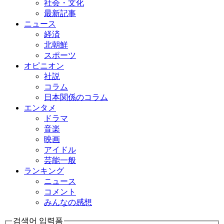
社会・文化
最新記事
ニュース
経済
北朝鮮
スポーツ
オピニオン
社説
コラム
日本関係のコラム
エンタメ
ドラマ
音楽
映画
アイドル
芸能一般
ランキング
ニュース
コメント
みんなの感想
검색어 입력폼