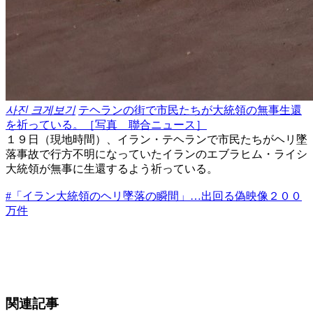
사진 크게보기
テヘランの街で市民たちが大統領の無事生還
を祈っている。［写真 聯合ニュース］
１９日（現地時間）、イラン・テヘランで市民たちがヘリ墜
落事故で行方不明になっていたイランのエブラヒム・ライシ
大統領が無事に生還するよう祈っている。
#「イラン大統領のヘリ墜落の瞬間」…出回る偽映像２００
万件
関連記事