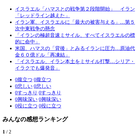
イスラエル「ハマスとの戦争第２段階開始」 イラン
「レッドライン越えた」
イラン軍、イスラエルに「最大の被害与える」…第５
次中東戦争の懸念
「イランの極超音速ミサイル、すべてイスラエルの標
的に命中」
米国、ハマスの「背後」とみるイランに圧力…原油代
金６０億ドル「再凍結」
「イスラエル、イラン本土をミサイル打撃…シリア・
イラクでも爆発音」
0
腹立つ
0
腹立つ
0
悲しい
0
悲しい
0
すっきり
0
すっきり
0
興味深い
0
興味深い
0
役に立つ
0
役に立つ
みんなの感想ランキング
1
/ 2