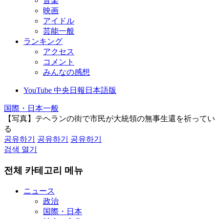
音楽
映画
アイドル
芸能一般
ランキング
アクセス
コメント
みんなの感想
YouTube 中央日報日本語版
国際・日本一般
【写真】テヘランの街で市民が大統領の無事生還を祈ってい
る
공유하기
공유하기
공유하기
검색 열기
전체 카테고리 메뉴
ニュース
政治
国際・日本