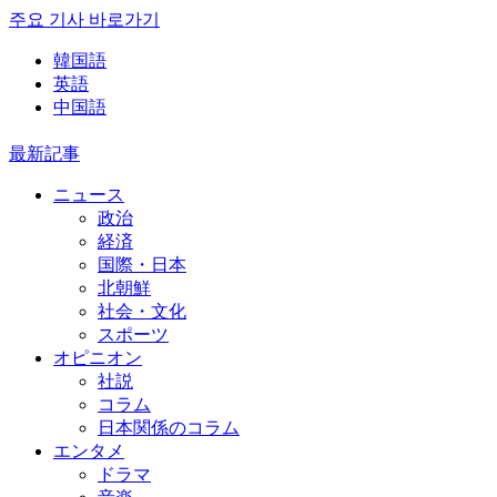
주요 기사 바로가기
韓国語
英語
中国語
最新記事
ニュース
政治
経済
国際・日本
北朝鮮
社会・文化
スポーツ
オピニオン
社説
コラム
日本関係のコラム
エンタメ
ドラマ