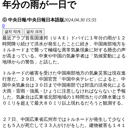
年分の雨が一日で
ⓒ 中央日報/中央日報日本語版
2024.04.30 15:55
0
글자 작게
글자 크게
最近アラブ首長国連邦（ＵＡＥ）ドバイに１年分の雨が１２
時間降り続けて洪水が発生したことに続き、中国南部地方を
トルネードまで襲って極端な異常気象現象に対する懸念の声
が高まっている。中東や中国の気象学者は「気候変動による
地球からの警告」と話した。
トルネードの被害を受けた中国南部地方の気象災害は現在進
行形だ。２９日、中国官営「中国中央テレビ」によると、中
国中央気象台は３０日まで中国南部では対流の活発化による
大雨・雷雨・強風・ひょうに注意しなければならないと予報
した。気象台は広東省北部地域の１時間当たりの降水量は５
０ミリを超えて最大８０ミリ以上現れるだろうと観測する。
２７日、中国広東省広州市ではトルネードが発生して少なく
とも５人が死亡して３３人がけがをした。建物被害も１４１