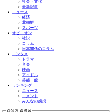
社会・文化
最新記事
ニュース
経済
北朝鮮
スポーツ
オピニオン
社説
コラム
日本関係のコラム
エンタメ
ドラマ
音楽
映画
アイドル
芸能一般
ランキング
ニュース
コメント
みんなの感想
검색어 입력폼