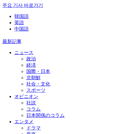
주요 기사 바로가기
韓国語
英語
中国語
最新記事
ニュース
政治
経済
国際・日本
北朝鮮
社会・文化
スポーツ
オピニオン
社説
コラム
日本関係のコラム
エンタメ
ドラマ