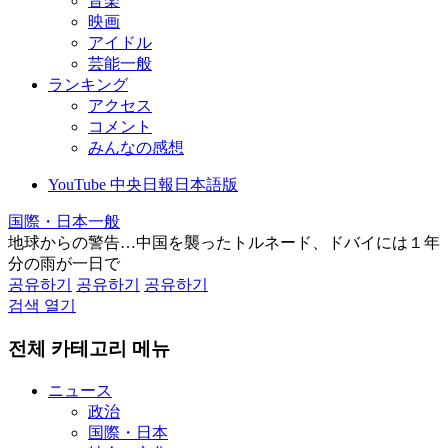
音楽
映画
アイドル
芸能一般
ランキング
アクセス
コメント
みんなの感想
YouTube 中央日報日本語版
国際・日本一般
地球からの警告…中国を襲ったトルネード、ドバイには１年
分の雨が一日で
공유하기
공유하기
공유하기
검색 열기
전체 카테고리 메뉴
ニュース
政治
国際・日本