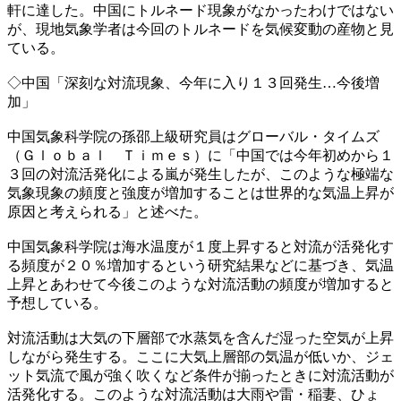
軒に達した。中国にトルネード現象がなかったわけではない
が、現地気象学者は今回のトルネードを気候変動の産物と見
ている。
◇中国「深刻な対流現象、今年に入り１３回発生…今後増
加」
中国気象科学院の孫邵上級研究員はグローバル・タイムズ
（Ｇｌｏｂａｌ Ｔｉｍｅｓ）に「中国では今年初めから１
３回の対流活発化による嵐が発生したが、このような極端な
気象現象の頻度と強度が増加することは世界的な気温上昇が
原因と考えられる」と述べた。
中国気象科学院は海水温度が１度上昇すると対流が活発化す
る頻度が２０％増加するという研究結果などに基づき、気温
上昇とあわせて今後このような対流活動の頻度が増加すると
予想している。
対流活動は大気の下層部で水蒸気を含んだ湿った空気が上昇
しながら発生する。ここに大気上層部の気温が低いか、ジェ
ット気流で風が強く吹くなど条件が揃ったときに対流活動が
活発化する。このような対流活動は大雨や雷・稲妻、ひょ