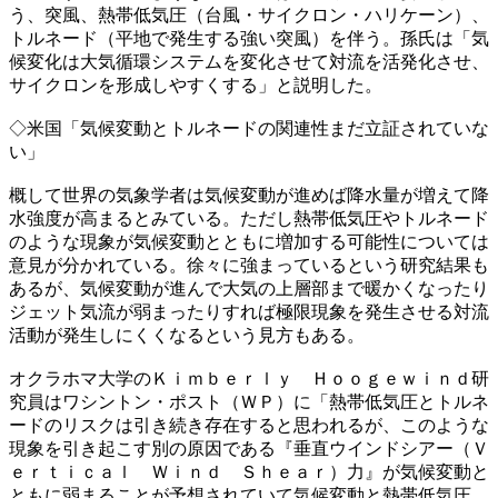
う、突風、熱帯低気圧（台風・サイクロン・ハリケーン）、
トルネード（平地で発生する強い突風）を伴う。孫氏は「気
候変化は大気循環システムを変化させて対流を活発化させ、
サイクロンを形成しやすくする」と説明した。
◇米国「気候変動とトルネードの関連性まだ立証されていな
い」
概して世界の気象学者は気候変動が進めば降水量が増えて降
水強度が高まるとみている。ただし熱帯低気圧やトルネード
のような現象が気候変動とともに増加する可能性については
意見が分かれている。徐々に強まっているという研究結果も
あるが、気候変動が進んで大気の上層部まで暖かくなったり
ジェット気流が弱まったりすれば極限現象を発生させる対流
活動が発生しにくくなるという見方もある。
オクラホマ大学のＫｉｍｂｅｒｌｙ Ｈｏｏｇｅｗｉｎｄ研
究員はワシントン・ポスト（ＷＰ）に「熱帯低気圧とトルネ
ードのリスクは引き続き存在すると思われるが、このような
現象を引き起こす別の原因である『垂直ウインドシアー（Ｖ
ｅｒｔｉｃａｌ Ｗｉｎｄ Ｓｈｅａｒ）力』が気候変動と
ともに弱まることが予想されていて気候変動と熱帯低気圧、