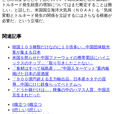
トルネード発生頻度の増加についてはまだ断定することは難
しい」と話した。米国国立海洋大気局（ＮＯＡＡ）も「気候
変動とトルネード発生の関係を立証するにはさらなる根拠が
必要だ」という立場だ。
関連記事
韓国１０３種類だけなのに１０倍多い…中国団体観光
客が集まる日本
米国を怒らせた中国ファーウェイの携帯電話にハイニ
ックスのチップ…「取り引きしたことない」
「食材はすべて福島産」…“中国人ターゲット”案内板
掲げた日本の居酒屋
「９００億円超える主力輸出品」日本産ホタテの屈
辱…中国にひじ鉄食らってベトナムへ
「どうか娘だけは…」映像の中のハマス人質、中国北
京生まれだった
0
腹立つ
0
腹立つ
0
悲しい
0
悲しい