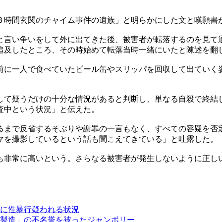
３時間玄関のチャイム事件の遺族」と明らかにした文と嘆願書
と言い争いをして外に出てきた後、被害者が転落するのを見て
追及したところ、その時始めて転落当時一緒にいたと陳述を翻
前に一人で食べていたビール缶やスリッパを回収して出ていく
。
して疑うだけの十分な情況があると判断し、単なる自殺で終結
査中という状況」と伝えた。
るまで反省するそぶりや謝罪の一言もなく、すべての容疑を否
マを撮影しているという話も聞こえてきている」と吐露した。
も非常に高いという。さらなる被害者が発生しないように正し
に性暴行疑われる状況
製造」の不名誉を被ったジャンボリー