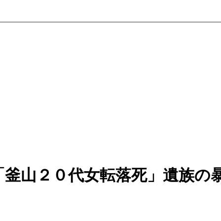
「釜山２０代女転落死」遺族の