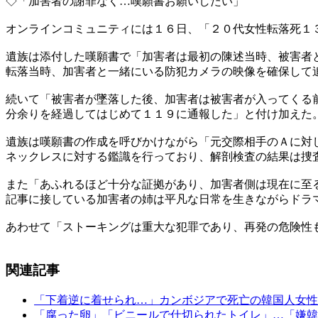
◇「加害者の謝罪なく…嘆願書お願いしたい」
オンラインコミュニティには１６日、「２０代女性転落死１
遺族は添付した嘆願書で「加害者は最初の陳述当時、被害者
転落当時、加害者と一緒にいる防犯カメラの映像を確保して
続いて「被害者が墜落した後、加害者は被害者が入ってくる
分余りを経過してはじめて１１９に通報した」と付け加えた
遺族は嘆願書の作成を呼びかけながら「元交際相手のＡに対
ネックレスに対する鑑識を行っており、解剖検査の結果は捜
また「あふれるほど十分な証拠があり、加害者側は現在に至
記事に接している加害者の姉は平凡な日常を生きながらドラ
あわせて「ストーキングは重大な犯罪であり、再発の危険性
関連記事
「下着逆に着せられ…」カンボジアで死亡の韓国人女性
「腐った卵」「ビニールで仕切られたトイレ」…「嫌韓