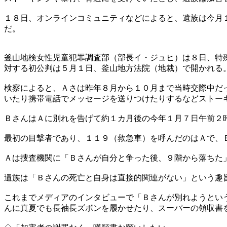
１８日、オンラインコミュニティなどによると、遺族は今月
だ。
釜山地検女性児童犯罪調査部（部長イ・ジュヒ）は８日、特
対する初公判は５月１日、釜山地方法院（地裁）で開かれる
検察によると、Ａさは昨年８月から１０月まで当時交際中だ
いたり携帯電話でメッセージを送りつけたりするなどストー
ＢさんはＡに別れを告げて約１カ月後の今年１月７日午前２
最初の目撃者であり、１１９（救急車）を呼んだのはＡで、
Ａは捜査機関に「Ｂさんが自分と争った後、９階から落ちた
遺族は「Ｂさんの死亡と自身は直接的関連がない」という趣
これまでメディアのインタビューで「Ｂさんが別れようとい
んに真夏でも長袖長ズボンを履かせたり、スーパーの領収書