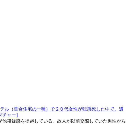
テル（集合住宅の一種）で２０代女性が転落死した中で、遺
プチャー］
が他殺疑惑を提起している。故人が以前交際していた男性から