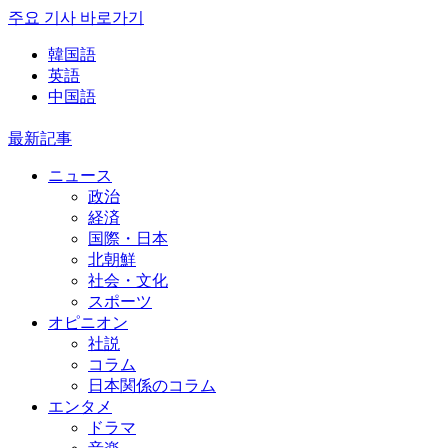
주요 기사 바로가기
韓国語
英語
中国語
最新記事
ニュース
政治
経済
国際・日本
北朝鮮
社会・文化
スポーツ
オピニオン
社説
コラム
日本関係のコラム
エンタメ
ドラマ