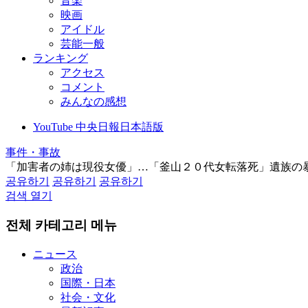
音楽
映画
アイドル
芸能一般
ランキング
アクセス
コメント
みんなの感想
YouTube 中央日報日本語版
事件・事故
「加害者の姉は現役女優」…「釜山２０代女転落死」遺族の
공유하기
공유하기
공유하기
검색 열기
전체 카테고리 메뉴
ニュース
政治
国際・日本
社会・文化