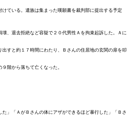
付けている。遺族は集まった嘆願書を裁判部に提出する予定
損壊、退去拒絶など容疑で２０代男性Ａを拘束起訴した。Ａに
り出すと約１７時間にわたり、Ｂさんの住居地の玄関の扉を叩
の９階から落ちて亡くなった。
した」「ＡがＢさんの体にアザができるほど暴行した」「Ｂさ