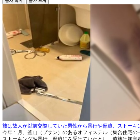
글자 작게
글자 크게
族は故人が以前交際していた男性から暴行や脅迫、ストーキ
今年１月、釜山（プサン）のあるオフィステル（集合住宅の
ストーキングや暴行、脅迫にを受けていたとし、遺族は加害