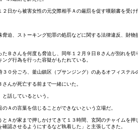
１２日から被害女性の元交際相手Ａの厳罰を促す嘆願書を受け
殊脅迫、ストーキング犯罪の処罰などに関する法律違反、財物
。
ったＢさんを何度も脅迫し、同年１２月９日Ｂさんが別れを切
キング行為を行った容疑がもたれている。
時３０分ごろ、釜山鎮区（プサンジング）のあるオフィステル
Ｂさんが死亡する前まで一緒にいた。
」と話しているという。
旨のＡの言葉を信じることができないという立場だ。
うとＡが家まで押しかけてきて１３時間、玄関のチャイムを押
を確認させるようにするなど執着した」と主張してきた。