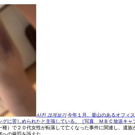
사진 크게보기
今年１月、釜山のあるオフィス
ングに苦しめられたと主張している。［写真 ＭＢＣ放送キャ
一種）で２０代女性が転落して亡くなった事件に関連し、遺族
者への厳罰を訴えた。