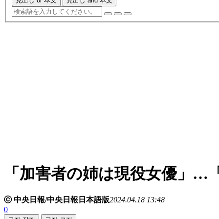
見出し or 本文
見出し and 本文
「加害者の姉は現役女優」…
ⓒ 中央日報/中央日報日本語版
2024.04.18 13:48
0