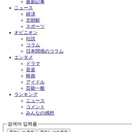
最新記事
ニュース
経済
北朝鮮
スポーツ
オピニオン
社説
コラム
日本関係のコラム
エンタメ
ドラマ
音楽
映画
アイドル
芸能一般
ランキング
ニュース
コメント
みんなの感想
검색어 입력폼