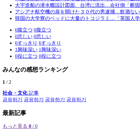
大宇造船の潜水艦設計図面、台湾に流出…会社側「断固
アシアナ航空機の扉を開けた３０代の男逮捕…飲酒ない
韓国の大学寮のベッドに大量のトコジラミ…「英国人学
0
腹立つ
0
腹立つ
0
悲しい
0
悲しい
6
すっきり
6
すっきり
1
興味深い
1
興味深い
0
役に立つ
0
役に立つ
みんなの感想ランキング
1
/ 2
社会・文化
記事
공유하기
공유하기
공유하기
공유하기
最新記事
もっと見る
0
/ 0