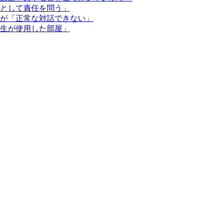
として責任を問う」
が「正常な対話できない」
生が使用した部屋」