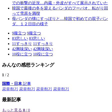
での衝撃の近況…内蔵・外皮がすべて展示されていた
韓国で最後の冬を迎えるパンダのフーバオ、転がり回
って雪原を満喫
母パンダの懐にすっぽりと…韓国で初めての双子パン
ダ、１２日目の様子
9
腹立つ
9
腹立つ
83
悲しい
83
悲しい
11
すっきり
11
すっきり
42
興味深い
42
興味深い
10
役に立つ
10
役に立つ
みんなの感想ランキング
1
/ 2
国際・日本
記事
공유하기
공유하기
공유하기
공유하기
最新記事
もっと見る
0
/ 0