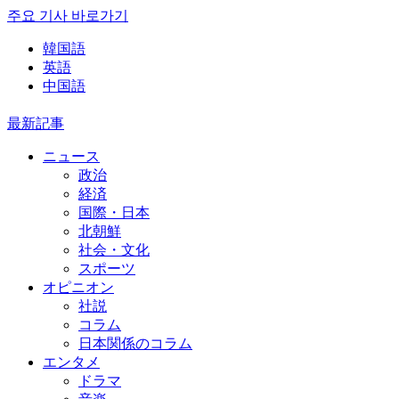
주요 기사 바로가기
韓国語
英語
中国語
最新記事
ニュース
政治
経済
国際・日本
北朝鮮
社会・文化
スポーツ
オピニオン
社説
コラム
日本関係のコラム
エンタメ
ドラマ