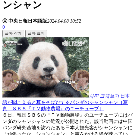
ンシャン
ⓒ 中央日報日本語版
2024.04.08 10:52
0
글자 작게
글자 크게
사진 크게보기
日本
語が聞こえると耳をそばだてるパンダのシャンシャン［写
真 ＳＢＳ『ＴＶ動物農場』のユーチューブ］
​６日、韓国ＳＢＳの『ＴＶ動物農場』のユーチューブにはパ
ンダのシャンシャンの近況が公開された。該当動画には中国
パンダ研究基地を訪れたある日本人観光客がシャンシャンに
「頑張ったな、シャンシャン」と声をかける姿が映ってい