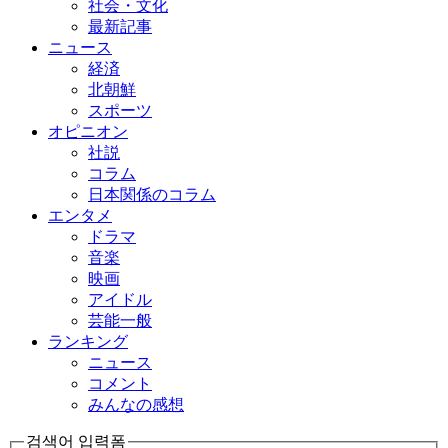
社会・文化
最新記事
ニュース
経済
北朝鮮
スポーツ
オピニオン
社説
コラム
日本関係のコラム
エンタメ
ドラマ
音楽
映画
アイドル
芸能一般
ランキング
ニュース
コメント
みんなの感想
검색어 입력폼