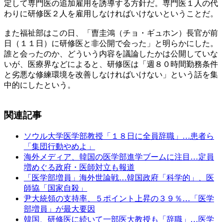
定して専門医の追加雇用を誘導する方針だ。専門医１人の代
わりに研修医２人を雇用しなければいけないということだ。
また福祉部はこの日、「曺圭鴻（チョ・ギュホン）長官が前
日（１１日）に研修医と非公開で会った」と明らかにした。
誰と会ったのか、どういう内容を議論したかは公開していな
いが、医療界などによると、研修医は「週８０時間勤務条件
と劣悪な修練環境を改善しなければいけない」という話を集
中的にしたという。
関連記事
ソウル大学医学部教授「１８日に全員辞職」…患者ら
「集団行動やめよ」
海外メディア、韓国の医学部進学ブームに注目…定員
増めぐる政府・医師対立も報道
「医学部増員」海外世論戦…韓国政府「科学的」、医
師協「国家自殺」
尹大統領の支持率、５ポイント上昇の３９％…「医学
部増員」が最大要因
韓国、研修医に続いて一部医大教授も「辞職」…医学