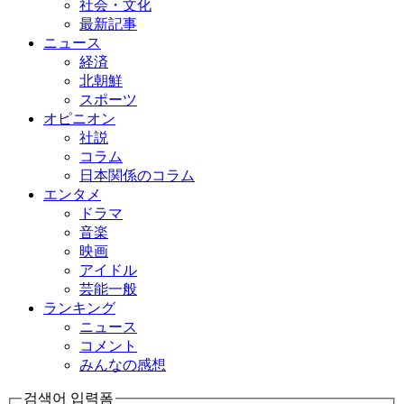
社会・文化
最新記事
ニュース
経済
北朝鮮
スポーツ
オピニオン
社説
コラム
日本関係のコラム
エンタメ
ドラマ
音楽
映画
アイドル
芸能一般
ランキング
ニュース
コメント
みんなの感想
검색어 입력폼