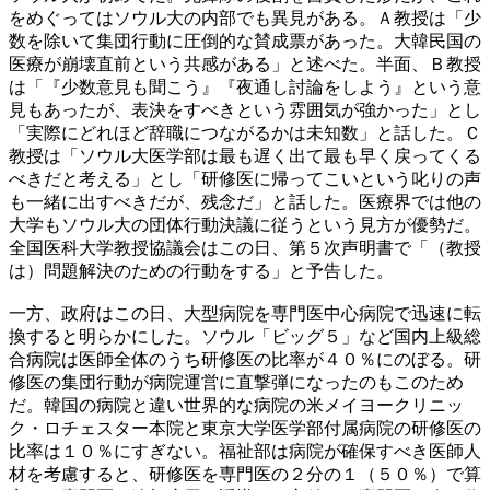
をめぐってはソウル大の内部でも異見がある。Ａ教授は「少
数を除いて集団行動に圧倒的な賛成票があった。大韓民国の
医療が崩壊直前という共感がある」と述べた。半面、Ｂ教授
は「『少数意見も聞こう』『夜通し討論をしよう』という意
見もあったが、表決をすべきという雰囲気が強かった」とし
「実際にどれほど辞職につながるかは未知数」と話した。Ｃ
教授は「ソウル大医学部は最も遅く出て最も早く戻ってくる
べきだと考える」とし「研修医に帰ってこいという叱りの声
も一緒に出すべきだが、残念だ」と話した。医療界では他の
大学もソウル大の団体行動決議に従うという見方が優勢だ。
全国医科大学教授協議会はこの日、第５次声明書で「（教授
は）問題解決のための行動をする」と予告した。
一方、政府はこの日、大型病院を専門医中心病院で迅速に転
換すると明らかにした。ソウル「ビッグ５」など国内上級総
合病院は医師全体のうち研修医の比率が４０％にのぼる。研
修医の集団行動が病院運営に直撃弾になったのもこのため
だ。韓国の病院と違い世界的な病院の米メイヨークリニッ
ク・ロチェスター本院と東京大学医学部付属病院の研修医の
比率は１０％にすぎない。福祉部は病院が確保すべき医師人
材を考慮すると、研修医を専門医の２分の１（５０％）で算