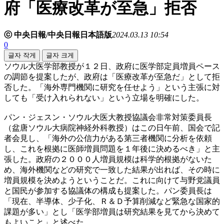
府「医療改革が至急」拒否
ⓒ 中央日報/中央日報日本語版
2024.03.13 10:54
0
글자 작게
글자 크게
ソウル大医学部教授が１２日、政府に医学部定員増員ペース
の調節を提案したが、政府は「医療改革が至急だ」として拒
否した。「海外専門機関に研究を任せよう」という主張に対
しても「受け入れられない」という立場を明確にした。
パン・ジェスン・ソウル大医大教授協議会非常対策委員長
（盆唐ソウル大病院神経外科教授）はこの日午前、国会で記
者会見し、「海外の公信力がある第三者機関に分析を依頼
し、これを根拠に医師増員問題を１年後に決めるべき」と主
張した。政府の２０００人増員規模は科学的根拠がないた
め、海外機関などの研究で一致した結果が出れば、その時に
増員規模を決めようということだ。これに向けて与野党議員
と国民が参加する協議体の構成も提案した。パン委員長は
「現在、半導体、少子化、Ｒ＆Ｄ予算削減など緊急な国家的
課題が多い」とし「医学部増員は研究結果を見てから決めて
もよいこと」と述べた。