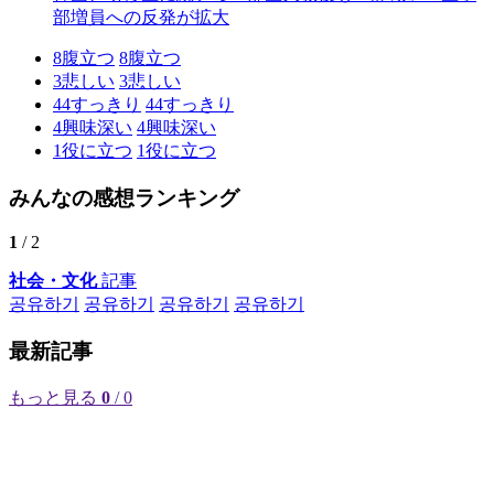
部増員への反発が拡大
8
腹立つ
8
腹立つ
3
悲しい
3
悲しい
44
すっきり
44
すっきり
4
興味深い
4
興味深い
1
役に立つ
1
役に立つ
みんなの感想ランキング
1
/ 2
社会・文化
記事
공유하기
공유하기
공유하기
공유하기
最新記事
もっと見る
0
/ 0