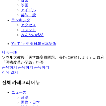
音楽
映画
アイドル
芸能一般
ランキング
アクセス
コメント
みんなの感想
YouTube 中央日報日本語版
社会一般
ソウル大教授「医学部増員問題、海外に依頼しよう」…政府
「医療改革が至急」拒否
공유하기
공유하기
공유하기
검색 열기
전체 카테고리 메뉴
ニュース
政治
国際・日本