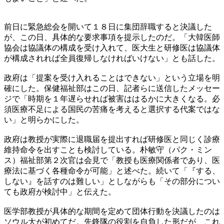
前日に緊急総会を開いて１８日に集団辞職すると決議した
が、この日、具体的な要求事項を提示したのだ。「大韓医師
協会は協議体の構成を受け入れて、医大生と研修医は協議体
が構成されれば全員復帰しなければいけない」とも話した。
政府は「提案を受け入れることはできない」という立場を明
確にした。保健福祉部はこの日、記者らに送信したメッセー
ジで「時期を１年遅らせれば被害ははるかに大きくなる。必
須医療不足による国民の苦痛を考えると選択する代案ではな
い」と明らかにした。
政府は教授が実際に退職届を提出すれば研修医と同じく診療
維持命令を出すことも検討している。朴敏守（パク・ミン
ス）福祉部第２次官は会見で「教授も医療関係者であり、医
療法に基づく各種命令が可能」と述べた。続いて「『する、
しない』を話すのは難しい」としながらも「その部分につい
ても政府が検討中」と伝えた。
医学部教授が具体的な期間を定めて団体行動を決議したのは
ソウル大が初めてだ。先鋒隊の役割を自負した形だが、これ