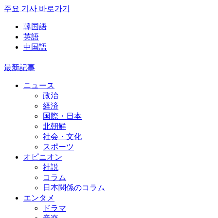
주요 기사 바로가기
韓国語
英語
中国語
最新記事
ニュース
政治
経済
国際・日本
北朝鮮
社会・文化
スポーツ
オピニオン
社説
コラム
日本関係のコラム
エンタメ
ドラマ