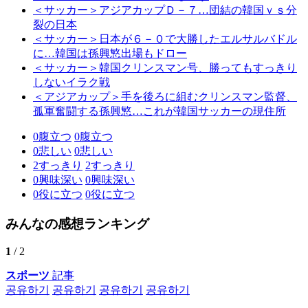
＜サッカー＞アジアカップＤ－７…団結の韓国ｖｓ分
裂の日本
＜サッカー＞日本が６－０で大勝したエルサルバドル
に…韓国は孫興慜出場もドロー
＜サッカー＞韓国クリンスマン号、勝ってもすっきり
しないイラク戦
＜アジアカップ＞手を後ろに組むクリンスマン監督、
孤軍奮闘する孫興慜…これが韓国サッカーの現住所
0
腹立つ
0
腹立つ
0
悲しい
0
悲しい
2
すっきり
2
すっきり
0
興味深い
0
興味深い
0
役に立つ
0
役に立つ
みんなの感想ランキング
1
/ 2
スポーツ
記事
공유하기
공유하기
공유하기
공유하기