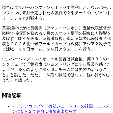
試合はウルバーハンプトンが１－０で勝利した。ウルバーハ
ンプトンは来月予定された８強戦で２部チームのコヴェント
リーシティと対戦する。
黄喜燦のけがは黄善洪（ファン・ソンホン）五輪代表監督が
臨時で指揮官を務める３月のＡマッチ期間の招集にも影響を
及ぼす可能性がある。黄善洪監督が率いる韓国代表はタイ代
表と２０２６北中米ワールドカップ（Ｗ杯）アジア２次予選
２連戦（２１日ホーム、２６日アウェー）を行う。
ウルバーハンプトンのオニール監督は試合後、英ＢＢＣのイ
ンタビューで「黄喜燦はハムストリングに少し異常を感じた
ようだ。我々のように層が薄いチームには災難のようなこ
と」と話した。ただ、「深刻な状態ではなく、軽いけがのよ
うだ」と語った。
関連記事
＜アジアカップ＞「有効シュート０」の韓国、ヨルダ
ンに０－２で完敗…決勝進出ならず