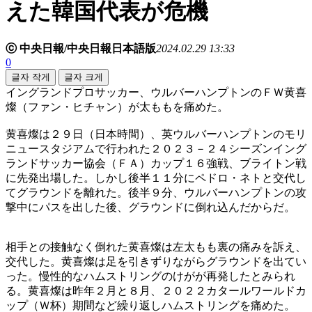
えた韓国代表が危機
ⓒ 中央日報/中央日報日本語版
2024.02.29 13:33
0
글자 작게
글자 크게
イングランドプロサッカー、ウルバーハンプトンのＦＷ黄喜
燦（ファン・ヒチャン）が太ももを痛めた。
黄喜燦は２９日（日本時間）、英ウルバーハンプトンのモリ
ニュースタジアムで行われた２０２３－２４シーズンイング
ランドサッカー協会（ＦＡ）カップ１６強戦、ブライトン戦
に先発出場した。しかし後半１１分にペドロ・ネトと交代し
てグラウンドを離れた。後半９分、ウルバーハンプトンの攻
撃中にパスを出した後、グラウンドに倒れ込んだからだ。
相手との接触なく倒れた黄喜燦は左太もも裏の痛みを訴え、
交代した。黄喜燦は足を引きずりながらグラウンドを出てい
った。慢性的なハムストリングのけがが再発したとみられ
る。黄喜燦は昨年２月と８月、２０２２カタールワールドカ
ップ（Ｗ杯）期間など繰り返しハムストリングを痛めた。