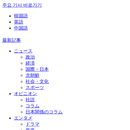
주요 기사 바로가기
韓国語
英語
中国語
最新記事
ニュース
政治
経済
国際・日本
北朝鮮
社会・文化
スポーツ
オピニオン
社説
コラム
日本関係のコラム
エンタメ
ドラマ