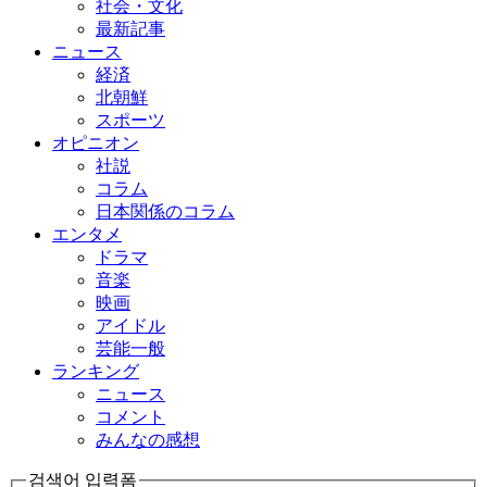
社会・文化
最新記事
ニュース
経済
北朝鮮
スポーツ
オピニオン
社説
コラム
日本関係のコラム
エンタメ
ドラマ
音楽
映画
アイドル
芸能一般
ランキング
ニュース
コメント
みんなの感想
검색어 입력폼