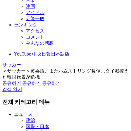
音楽
映画
アイドル
芸能一般
ランキング
アクセス
コメント
みんなの感想
YouTube 中央日報日本語版
サッカー
＜サッカー＞黄喜燦、またハムストリング負傷…タイ戦控え
た韓国代表が危機
공유하기
공유하기
공유하기
검색 열기
전체 카테고리 메뉴
ニュース
政治
国際・日本