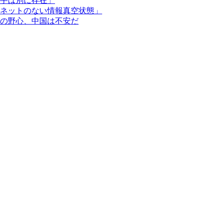
手は別に存在」
ネットのない情報真空状態」
の野心、中国は不安だ