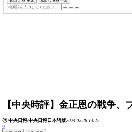
見出し or 本文
見出し and 本文
【中央時評】金正恩の戦争、
ⓒ 中央日報/中央日報日本語版
2024.02.28 14:27
0