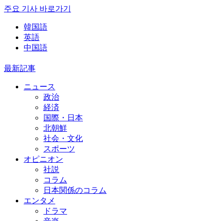
주요 기사 바로가기
韓国語
英語
中国語
最新記事
ニュース
政治
経済
国際・日本
北朝鮮
社会・文化
スポーツ
オピニオン
社説
コラム
日本関係のコラム
エンタメ
ドラマ