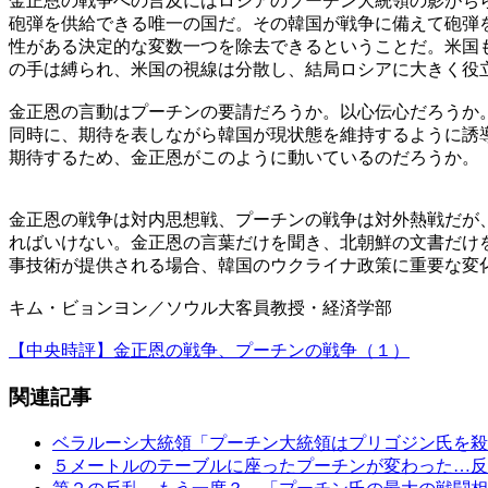
金正恩の戦争への言及にはロシアのプーチン大統領の影がち
砲弾を供給できる唯一の国だ。その韓国が戦争に備えて砲弾
性がある決定的な変数一つを除去できるということだ。米国
の手は縛られ、米国の視線は分散し、結局ロシアに大きく役
金正恩の言動はプーチンの要請だろうか。以心伝心だろうか
同時に、期待を表しながら韓国が現状態を維持するように誘
期待するため、金正恩がこのように動いているのだろうか。
金正恩の戦争は対内思想戦、プーチンの戦争は対外熱戦だが
ればいけない。金正恩の言葉だけを聞き、北朝鮮の文書だけ
事技術が提供される場合、韓国のウクライナ政策に重要な変
キム・ビョンヨン／ソウル大客員教授・経済学部
【中央時評】金正恩の戦争、プーチンの戦争（１）
関連記事
ベラルーシ大統領「プーチン大統領はプリゴジン氏を殺
５メートルのテーブルに座ったプーチンが変わった…反