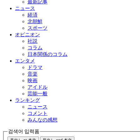
最新記事
ニュース
経済
北朝鮮
スポーツ
オピニオン
社説
コラム
日本関係のコラム
エンタメ
ドラマ
音楽
映画
アイドル
芸能一般
ランキング
ニュース
コメント
みんなの感想
검색어 입력폼