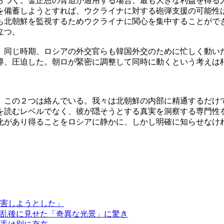
らつく。金正恩の脅迫が通用する場合、最も大きな利益を得る
を備蓄しようとすれば、ウクライナに対する砲弾支援の可能性
も北朝鮮を監視するためウクライナに関心を集中することがで
立つ。
。同じ時期、ロシアの外交官らも韓国外交のために忙しく動い
導、圧迫した。朝ロが緊密に調整して同時に動くという考えは
、この２つは絡んでいる。我々は北朝鮮の内部に精通するだけ
を読むレベルでなく、彼が隠そうとする真実を洞察する専門性
化があり得ることをロシアに静かに、しかし明確に知らせなけ
害しようとした」
乱後に見せた「奇異な光景」に驚き