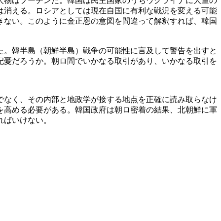
人物はプーチンだ。韓国は民主国家のうちウクライナに大量の
は消える。ロシアとしては現在自国に有利な戦況を変える可能
きない。このように金正恩の意図を間違って解釈すれば、韓国
た。韓半島（朝鮮半島）戦争の可能性に言及して警告を出すと
杞憂だろうか。朝ロ間でいかなる取引があり、いかなる取引を
でなく、その内部と地政学が接する地点を正確に読み取らなけ
を高める必要がある。韓国政府は朝ロ密着の結果、北朝鮮に軍
ればいけない。