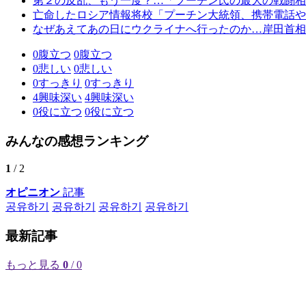
第２の反乱、もう一度？…「プーチン氏の最大の戦闘相
亡命したロシア情報将校「プーチン大統領、携帯電話や
なぜあえてあの日にウクライナへ行ったのか…岸田首相
0
腹立つ
0
腹立つ
0
悲しい
0
悲しい
0
すっきり
0
すっきり
4
興味深い
4
興味深い
0
役に立つ
0
役に立つ
みんなの感想ランキング
1
/ 2
オピニオン
記事
공유하기
공유하기
공유하기
공유하기
最新記事
もっと見る
0
/ 0