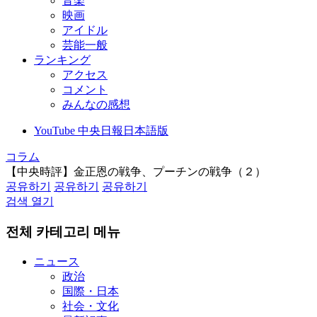
音楽
映画
アイドル
芸能一般
ランキング
アクセス
コメント
みんなの感想
YouTube 中央日報日本語版
コラム
【中央時評】金正恩の戦争、プーチンの戦争（２）
공유하기
공유하기
공유하기
검색 열기
전체 카테고리 메뉴
ニュース
政治
国際・日本
社会・文化