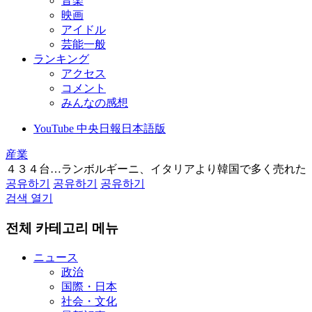
音楽
映画
アイドル
芸能一般
ランキング
アクセス
コメント
みんなの感想
YouTube 中央日報日本語版
産業
４３４台…ランボルギーニ、イタリアより韓国で多く売れた
공유하기
공유하기
공유하기
검색 열기
전체 카테고리 메뉴
ニュース
政治
国際・日本
社会・文化