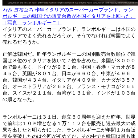
사진 크게보기
昨年イタリアのスーパーカーブランド、ラン
ボルギーニの韓国での販売台数が本国イタリアを上回った。
［写真 ランボルギーニ］
イタリアのスーパーカーブランド、ランボルギーニは本国の
イタリアでよく売れるだろうか、そうでなければ韓国でよく
売れるだろうか。
正解は韓国だ。昨年ランボルギーニの国別販売台数順位で韓
国は８位のイタリアを抜いて７位を占めた。米国が３０００
台で最も多く、ドイツが９６１台、中国・香港・マカオが８
４５台、英国が８０１台、日本が６６０台、中東が４９６
台、韓国が４３４台、イタリアが４０９台、カナダが３５７
台、オーストラリアが２６３台、フランス・モナコが２５５
台、スイスが２１１台、台湾が１３１台、インドが１０３台
の順となった。
ランボルギーニは３１日、創立６０周年を迎えた昨年、世界
で前年比１０％増となる１万１１２台を販売し過去最大の成
果を出したと明らかにした。ランボルギーニが年間１万台販
売を突破したのは今回が初めてだ。その中でも韓国は最も速