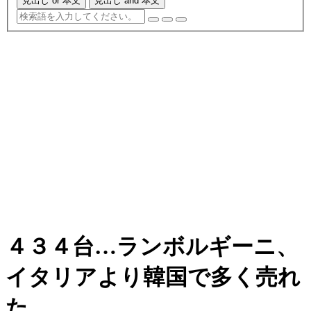
見出し or 本文
見出し and 本文
４３４台…ランボルギーニ、
イタリアより韓国で多く売れ
た