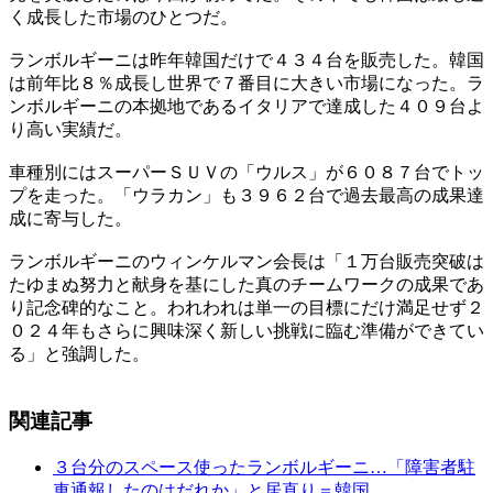
く成長した市場のひとつだ。
ランボルギーニは昨年韓国だけで４３４台を販売した。韓国
は前年比８％成長し世界で７番目に大きい市場になった。ラ
ンボルギーニの本拠地であるイタリアで達成した４０９台よ
り高い実績だ。
車種別にはスーパーＳＵＶの「ウルス」が６０８７台でトッ
プを走った。「ウラカン」も３９６２台で過去最高の成果達
成に寄与した。
ランボルギーニのウィンケルマン会長は「１万台販売突破は
たゆまぬ努力と献身を基にした真のチームワークの成果であ
り記念碑的なこと。われわれは単一の目標にだけ満足せず２
０２４年もさらに興味深く新しい挑戦に臨む準備ができてい
る」と強調した。
関連記事
３台分のスペース使ったランボルギーニ…「障害者駐
車通報したのはだれか」と居直り＝韓国