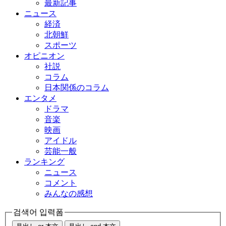
最新記事
ニュース
経済
北朝鮮
スポーツ
オピニオン
社説
コラム
日本関係のコラム
エンタメ
ドラマ
音楽
映画
アイドル
芸能一般
ランキング
ニュース
コメント
みんなの感想
검색어 입력폼