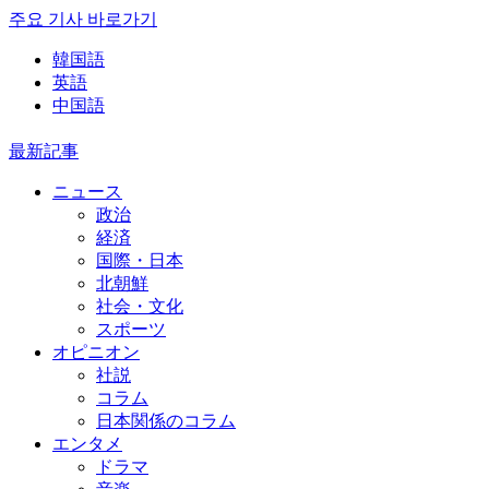
주요 기사 바로가기
韓国語
英語
中国語
最新記事
ニュース
政治
経済
国際・日本
北朝鮮
社会・文化
スポーツ
オピニオン
社説
コラム
日本関係のコラム
エンタメ
ドラマ