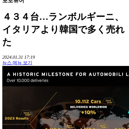
포토뷰어
４３４台…ランボルギーニ、
イタリアより韓国で多く売れ
た
2024.01.31 17:19
뉴스 메뉴 보기