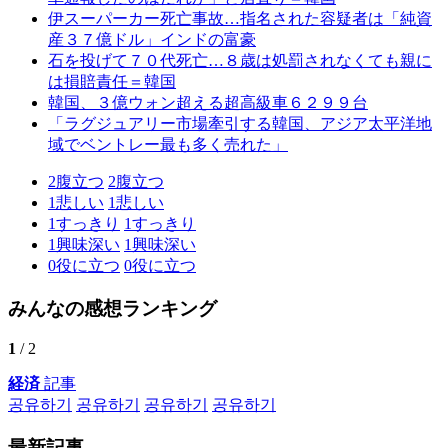
伊スーパーカー死亡事故…指名された容疑者は「純資
産３７億ドル」インドの富豪
石を投げて７０代死亡…８歳は処罰されなくても親に
は損賠責任＝韓国
韓国、３億ウォン超える超高級車６２９９台
「ラグジュアリー市場牽引する韓国、アジア太平洋地
域でベントレー最も多く売れた」
2
腹立つ
2
腹立つ
1
悲しい
1
悲しい
1
すっきり
1
すっきり
1
興味深い
1
興味深い
0
役に立つ
0
役に立つ
みんなの感想ランキング
1
/ 2
経済
記事
공유하기
공유하기
공유하기
공유하기
最新記事