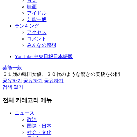
音楽
映画
アイドル
芸能一般
ランキング
アクセス
コメント
みんなの感想
YouTube 中央日報日本語版
芸能一般
６１歳の韓国女優、２０代のような驚きの美貌を公開
공유하기
공유하기
공유하기
검색 열기
전체 카테고리 메뉴
ニュース
政治
国際・日本
社会・文化