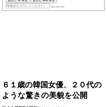
見出し or 本文
見出し and 本文
６１歳の韓国女優、２０代の
ような驚きの美貌を公開