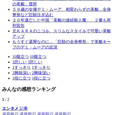
の美貌」賛辞
５９歳の女優デミ・ムーア、相変わらずの美貌…全身
整形など巨額注ぎ込む
２０年逃亡した中国「美貌の連続殺人魔」、２審も死
刑宣告
元ＫＡＲＡのニコル、スリムなスタイルで可愛い美貌
アップ
もうすぐ還暦なのに…「巨額の全身整形」で美貌キー
プのデミ・ムーアの近況
10
腹立つ
10
腹立つ
3
悲しい
3
悲しい
1
すっきり
1
すっきり
2
興味深い
2
興味深い
1
役に立つ
1
役に立つ
みんなの感想ランキング
1
/ 2
エンタメ
記事
공유하기
공유하기
공유하기
공유하기