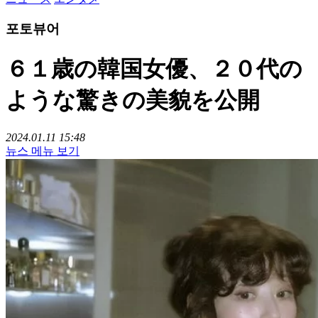
포토뷰어
６１歳の韓国女優、２０代の
ような驚きの美貌を公開
2024.01.11 15:48
뉴스 메뉴 보기