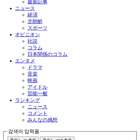
最新記事
ニュース
経済
北朝鮮
スポーツ
オピニオン
社説
コラム
日本関係のコラム
エンタメ
ドラマ
音楽
映画
アイドル
芸能一般
ランキング
ニュース
コメント
みんなの感想
검색어 입력폼