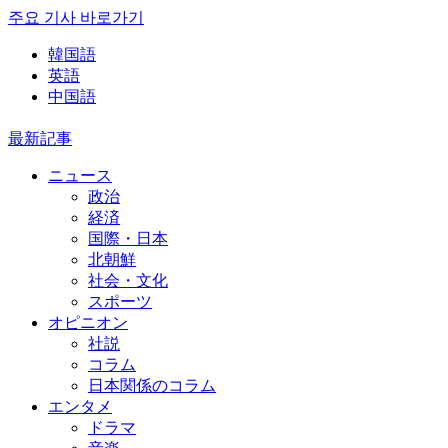
주요 기사 바로가기
韓国語
英語
中国語
最新記事
ニュース
政治
経済
国際・日本
北朝鮮
社会・文化
スポーツ
オピニオン
社説
コラム
日本関係のコラム
エンタメ
ドラマ