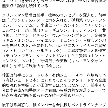
０－０で引き分けとなったウェールズ戦まで含め７試合連続
無失点の記録も続けている。
クリンスマン監督は前半・後半のコンセプトを変えた。前半
は「プランＢ」のテストに力を入れた。孫興慜（ソン・フン
ミン、トッテナム）、李康仁（イ・ガンイン、パリ・サンジ
ェルマン）、趙圭誠（チョ・ギュソン、ミッティラン）、黄
喜燦、（ファン・ヒチャン、ウルバーハンプトン）、金敏在
（キム・ミンジェ、バイエルン・ミュンヘン）ら核心メンバ
ーを先発リストから除外した。代わりにストライカー呉賢揆
（オ・ヒョンギュ、セルティック）、２線攻撃デュオ鄭優営
（チョン・ウヨン、シュツットガルト）と洪賢錫（ホン・ヒ
ョンソク、ヘント）、守備選手金英権（キム・ヨングォン、
蔚山）を投じて競争力を点検した。
韓国は前半にシュート８本（有効シュート４本）を放ち３本
（有効シュート２本）にとどまったイラクをリードする全般
的な流れを掌握したが圧倒するほどではなかった。前半４０
分に李在成が相手側アーク右側から威力的な左足シュートで
得点を決め均衡を破ったのが唯一の慰めだった。
後半は孫興慜ら主軸メンバーを全員投じベストラインナップ