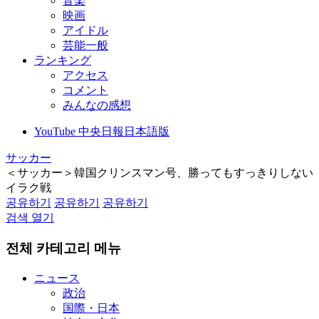
音楽
映画
アイドル
芸能一般
ランキング
アクセス
コメント
みんなの感想
YouTube 中央日報日本語版
サッカー
＜サッカー＞韓国クリンスマン号、勝ってもすっきりしない
イラク戦
공유하기
공유하기
공유하기
검색 열기
전체 카테고리 메뉴
ニュース
政治
国際・日本