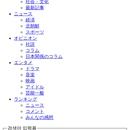
社会・文化
最新記事
ニュース
経済
北朝鮮
スポーツ
オピニオン
社説
コラム
日本関係のコラム
エンタメ
ドラマ
音楽
映画
アイドル
芸能一般
ランキング
ニュース
コメント
みんなの感想
검색어 입력폼