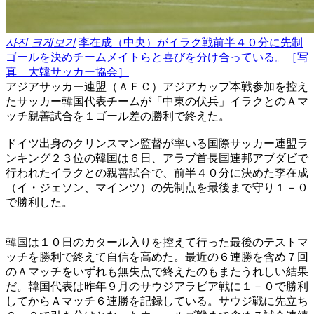
사진 크게보기
李在成（中央）がイラク戦前半４０分に先制
ゴールを決めチームメイトらと喜びを分け合っている。［写
真 大韓サッカー協会］
アジアサッカー連盟（ＡＦＣ）アジアカップ本戦参加を控え
たサッカー韓国代表チームが「中東の伏兵」イラクとのＡマ
ッチ親善試合を１ゴール差の勝利で終えた。
ドイツ出身のクリンスマン監督が率いる国際サッカー連盟ラ
ンキング２３位の韓国は６日、アラブ首長国連邦アブダビで
行われたイラクとの親善試合で、前半４０分に決めた李在成
（イ・ジェソン、マインツ）の先制点を最後まで守り１－０
で勝利した。
韓国は１０日のカタール入りを控えて行った最後のテストマ
ッチを勝利で終えて自信を高めた。最近の６連勝を含め７回
のＡマッチをいずれも無失点で終えたのもまたうれしい結果
だ。韓国代表は昨年９月のサウジアラビア戦に１－０で勝利
してからＡマッチ６連勝を記録している。サウジ戦に先立ち