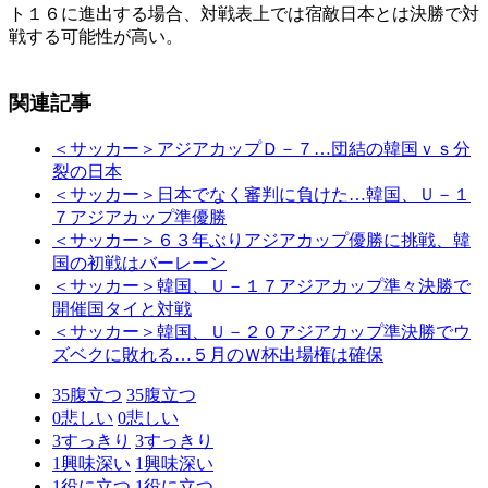
ト１６に進出する場合、対戦表上では宿敵日本とは決勝で対
戦する可能性が高い。
関連記事
＜サッカー＞アジアカップＤ－７…団結の韓国ｖｓ分
裂の日本
＜サッカー＞日本でなく審判に負けた…韓国、Ｕ－１
７アジアカップ準優勝
＜サッカー＞６３年ぶりアジアカップ優勝に挑戦、韓
国の初戦はバーレーン
＜サッカー＞韓国、Ｕ－１７アジアカップ準々決勝で
開催国タイと対戦
＜サッカー＞韓国、Ｕ－２０アジアカップ準決勝でウ
ズベクに敗れる…５月のＷ杯出場権は確保
35
腹立つ
35
腹立つ
0
悲しい
0
悲しい
3
すっきり
3
すっきり
1
興味深い
1
興味深い
1
役に立つ
1
役に立つ