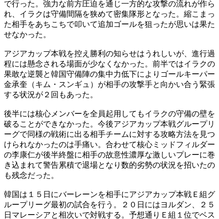
で行った。強力な前方圧迫を通じ一方的な攻撃の流れが作ら
れ、イラクは守備間隔を狭めて密集隊形となった。縮こまっ
た相手をあちこちで叩いて追加ゴールを狙ったが思いは果た
せなかった。
アジアカップ本戦を控え勝利の知らせはうれしいが、進行過
程には懸念される場面が少なくなかった。前半ではイラクの
果敢な逆襲と韓国守備陣の集中力低下によりゴールキーパー
金承奎（キム・スンギュ）が相手の攻撃手と向かい合う緊張
する状況が２回もあった。
後半には核心メンバーを全員起用してもイラクの守備の壁を
破ることができなかった。今後アジアカップ本戦グループリ
ーグで同様の戦術に出る相手チームに対する攻略方法を見つ
けられなかったのは手痛い。合わせて核心ミッドフィルダー
の李康仁が後半終盤に相手の故意性濃厚な激しいプレーに巻
き込まれて警告累積で退場となり数的劣勢の状況を招いたの
も残念だった。
韓国は１５日にバーレーンを相手にアジアカップ本戦Ｅ組グ
ループリーグ最初の試合を行う。２０日にはヨルダン、２５
日マレーシアと相次いで対戦する。予想通りＥ組１位でベス