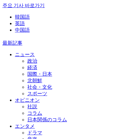
주요 기사 바로가기
韓国語
英語
中国語
最新記事
ニュース
政治
経済
国際・日本
北朝鮮
社会・文化
スポーツ
オピニオン
社説
コラム
日本関係のコラム
エンタメ
ドラマ