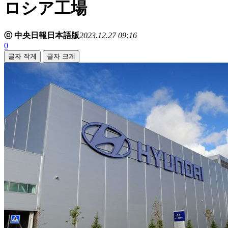
ロシア工場
ⓒ 中央日報日本語版
2023.12.27 09:16
0
글자 작게
글자 크게