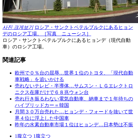
사진 크게보기
ロシア・サンクトペテルブルクにあるヒョン
デのロシア工場。［写真 ニューシス］
ロシア・サンクトペテルブルクにあるヒョンデ（現代自動
車）のロシア工場。
関連記事
欧州で０％台の屈辱…世界１位のトヨタ、「現代自動
車戦略」を追いかける
売れないテレビ・半導体…サムスン・ＬＧエレクトロ
ニクス在庫だけで６８兆ウォン台
売れ行き振るわない電気自動車、納車まで１年待ちの
ハイブリッドカー＝韓国
月間３０万台売れた…ヒョンデ・フォードを抜いて世
界４位に浮上した中国車
昨年の水素自動車市場１位はヒョンデ…日本勢は不振
1
腹立つ
1
腹立つ