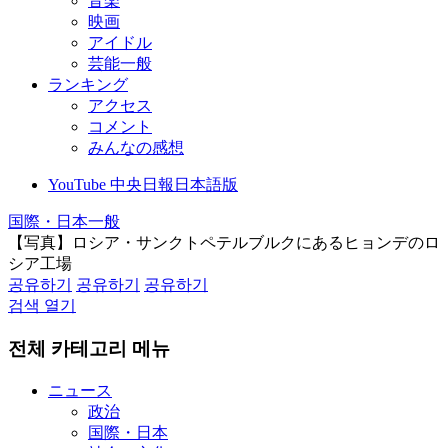
音楽
映画
アイドル
芸能一般
ランキング
アクセス
コメント
みんなの感想
YouTube 中央日報日本語版
国際・日本一般
【写真】ロシア・サンクトペテルブルクにあるヒョンデのロ
シア工場
공유하기
공유하기
공유하기
검색 열기
전체 카테고리 메뉴
ニュース
政治
国際・日本