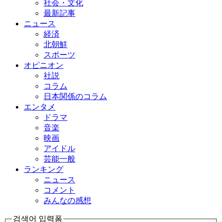
社会・文化
最新記事
ニュース
経済
北朝鮮
スポーツ
オピニオン
社説
コラム
日本関係のコラム
エンタメ
ドラマ
音楽
映画
アイドル
芸能一般
ランキング
ニュース
コメント
みんなの感想
검색어 입력폼