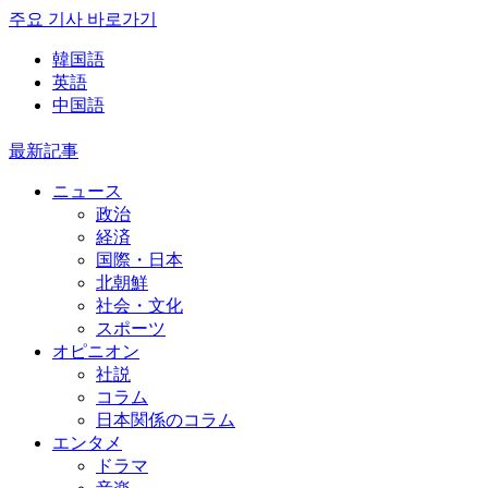
주요 기사 바로가기
韓国語
英語
中国語
最新記事
ニュース
政治
経済
国際・日本
北朝鮮
社会・文化
スポーツ
オピニオン
社説
コラム
日本関係のコラム
エンタメ
ドラマ