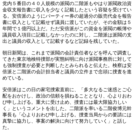
党内５番目の４０人規模の派閥の二階派もやはり派閥政治資
金収支報告書に収入を少なく記載したという容疑を受けてい
る。安倍派のようにパーティー券の超過分の販売代金を報告
書に収入として記載せず議員に渡していたが、その金額は５
年間で１億円以上だ。ただ安倍派がこの資金を派閥の帳簿や
議員収入項目に記載しなかったのに対し、二階派は派閥の支
出と議員の収入として記載するなど記録を残していた。
朝日新聞は、これまで派閥の会計責任者などを呼んで調査し
てきた東京地検特捜部が実態糾明に向け派閥事務所に対して
も強制捜査が必要と判断したとみられると伝えた。検察は安
倍派と二階派の会計担当者と議員の立件まで念頭に捜査を進
めている。
安倍派はこの日の家宅捜索直前に、「多大なるご迷惑とご心
配をおかけし、政治の信頼を損ねることとなり、心よりおわ
び申し上げる。重大に受け止め、捜査には最大限協力しい
く」というコメントを出した。二階派を率いる二階俊博元幹
事長も「心よりおわび申し上げる。捜査当局からの要請には
真摯に協力し、事案の解決に向けて努力していく」と話し
た。