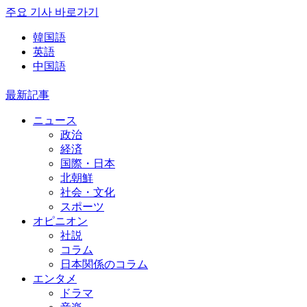
주요 기사 바로가기
韓国語
英語
中国語
最新記事
ニュース
政治
経済
国際・日本
北朝鮮
社会・文化
スポーツ
オピニオン
社説
コラム
日本関係のコラム
エンタメ
ドラマ