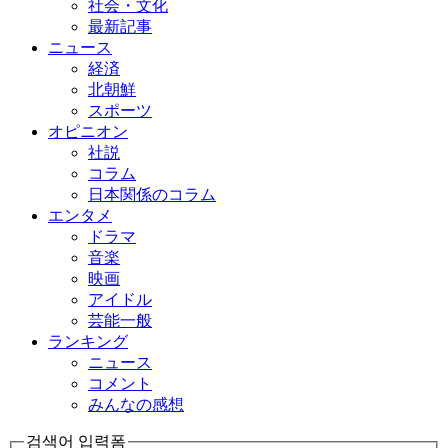
社会・文化
最新記事
ニュース
経済
北朝鮮
スポーツ
オピニオン
社説
コラム
日本関係のコラム
エンタメ
ドラマ
音楽
映画
アイドル
芸能一般
ランキング
ニュース
コメント
みんなの感想
검색어 입력폼