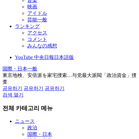
音楽
映画
アイドル
芸能一般
ランキング
アクセス
コメント
みんなの感想
YouTube 中央日報日本語版
国際・日本一般
東京地検、安倍派を家宅捜索…与党最大派閥「政治資金」捜
査
공유하기
공유하기
공유하기
검색 열기
전체 카테고리 메뉴
ニュース
政治
国際・日本