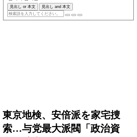
見出し or 本文
見出し and 本文
東京地検、安倍派を家宅捜
索…与党最大派閥「政治資