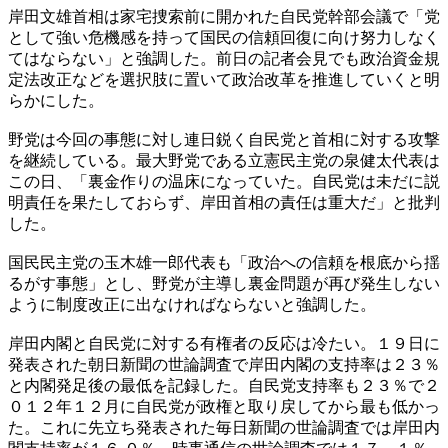
岸田文雄首相は家宅捜索前に開かれた自民党幹部会議で「党
として強い危機感を持って国民の信頼回復に向け努力しなく
てはならない」と強調した。前日の記者会見でも政治資金規
定法改正などを選択肢に置いて政治改革を推進していくと明
らかにした。
野党は今回の事態に対し連日鋭く自民党と首相に対する攻撃
を継続している。最大野党である立憲民主党の泉健太代表は
この日、「裏金作りの温床になっていた。自民党は未だに説
明責任を果たしておらず、岸田首相の責任は重大だ」と批判
した。
国民民主党の玉木雄一郎代表も「政治への信頼を根底から揺
るがす事態」とし、野党が主導し裏金問題が再び発生しない
ように制度改正に出なければならないと強調した。
岸田内閣と自民党に対する有権者の反応は冷たい。１９日に
発表された朝日新聞の世論調査で岸田内閣の支持率は２３％
と内閣発足後の最低を記録した。自民党支持率も２３％で２
０１２年１２月に自民党が政権と取り戻してから最も低かっ
た。これに先立ち発表された毎日新聞の世論調査では岸田内