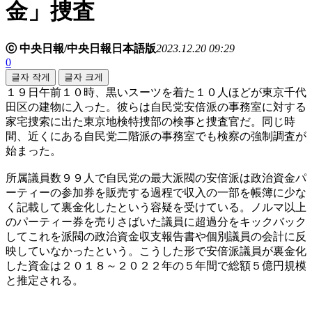
金」捜査
ⓒ 中央日報/中央日報日本語版
2023.12.20 09:29
0
글자 작게
글자 크게
１９日午前１０時、黒いスーツを着た１０人ほどが東京千代
田区の建物に入った。彼らは自民党安倍派の事務室に対する
家宅捜索に出た東京地検特捜部の検事と捜査官だ。同じ時
間、近くにある自民党二階派の事務室でも検察の強制調査が
始まった。
所属議員数９９人で自民党の最大派閥の安倍派は政治資金パ
ーティーの参加券を販売する過程で収入の一部を帳簿に少な
く記載して裏金化したという容疑を受けている。ノルマ以上
のパーティー券を売りさばいた議員に超過分をキックバック
してこれを派閥の政治資金収支報告書や個別議員の会計に反
映していなかったという。こうした形で安倍派議員が裏金化
した資金は２０１８～２０２２年の５年間で総額５億円規模
と推定される。