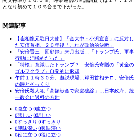
閣支持率が１６.０％、時事通信の世論調査では１７．１％
となり初めて１０％台まで下がった。
関連記事
【崔相龍元駐日大使】「金大中・小渕宣言」に反対し
た安倍首相、２０年後「これが政治的決断」
『安倍晋三 回顧録』来月出版…「トランプ氏、軍事
行動に消極的だった」
「特検」意識したトランプ？ 安倍氏寄贈の「黄金の
ゴルフクラブ」自発的に返却
午前１１時３０分、遊説現場…岸田首相テロ、安倍氏
の時とそっくり
安倍氏殺人犯「高額献金で家庭破綻」…日本政府、統
一教会に過料の方針
0
腹立つ
0
腹立つ
0
悲しい
0
悲しい
0
すっきり
0
すっきり
0
興味深い
0
興味深い
0
役に立つ
0
役に立つ