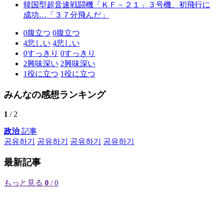
韓国型超音速戦闘機「ＫＦ－２１」３号機、初飛行に
成功…「３７分飛んだ」
0
腹立つ
0
腹立つ
4
悲しい
4
悲しい
0
すっきり
0
すっきり
2
興味深い
2
興味深い
1
役に立つ
1
役に立つ
みんなの感想ランキング
1
/ 2
政治
記事
공유하기
공유하기
공유하기
공유하기
最新記事
もっと見る
0
/ 0