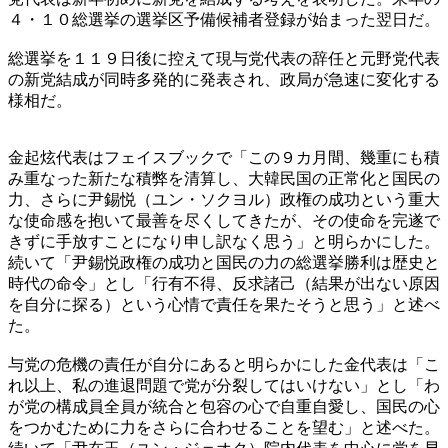
４・１０総選挙の選挙区予備候補者登録が始まった翌日だ。
総選挙を１１９日後に控えて現与党代表の辞任と元野党代表
の新党結成が同時多発的に発表され、政局が急速に変化する
様相だ。
金起炫代表はフェイスブックで「この９カ月間、幾重にも積
み重なった新たな積弊を清算し、大韓民国の正常化と国民の
力、さらに尹錫悦（ユン・ソクヨル）政権の成功という重大
な使命感を抱いて最善を尽くしてきたが、その使命を完遂で
きずに手放すことになり申し訳なく思う」と明らかにした。
続いて「尹錫悦政権の成功と国民の力の総選挙勝利は歴史と
時代の命令」とし「行有不得、反求諸己（結果が出ない原因
を自分に探る）という心情で責任を果たそうと思う」と述べ
た。
与党の危機の責任が自分にあると明らかにした金代表は「こ
れ以上、私の進退問題で党が分裂してはいけない」とし「わ
が党の構成員全員が統合と包容の心で自重自愛し、国民の心
をつかむために力をさらに合わせることを望む」と述べた。