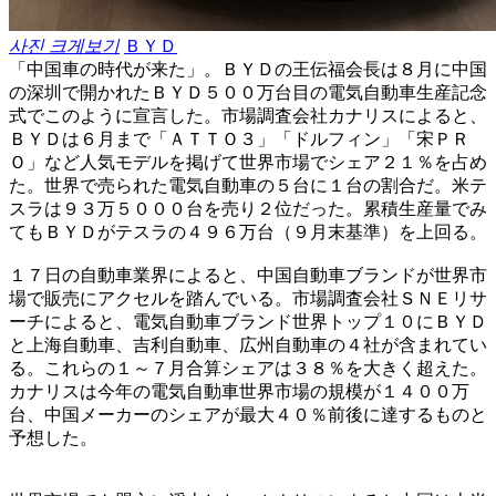
사진 크게보기
ＢＹＤ
「中国車の時代が来た」。ＢＹＤの王伝福会長は８月に中国
の深圳で開かれたＢＹＤ５００万台目の電気自動車生産記念
式でこのように宣言した。市場調査会社カナリスによると、
ＢＹＤは６月まで「ＡＴＴＯ３」「ドルフィン」「宋ＰＲ
Ｏ」など人気モデルを掲げて世界市場でシェア２１％を占め
た。世界で売られた電気自動車の５台に１台の割合だ。米テ
スラは９３万５０００台を売り２位だった。累積生産量でみ
てもＢＹＤがテスラの４９６万台（９月末基準）を上回る。
１７日の自動車業界によると、中国自動車ブランドが世界市
場で販売にアクセルを踏んでいる。市場調査会社ＳＮＥリサ
ーチによると、電気自動車ブランド世界トップ１０にＢＹＤ
と上海自動車、吉利自動車、広州自動車の４社が含まれてい
る。これらの１～７月合算シェアは３８％を大きく超えた。
カナリスは今年の電気自動車世界市場の規模が１４００万
台、中国メーカーのシェアが最大４０％前後に達するものと
予想した。