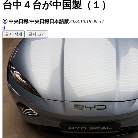
台中４台が中国製（１）
ⓒ 中央日報/中央日報日本語版
2023.10.18 09:37
0
글자 작게
글자 크게