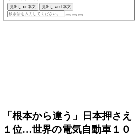
見出し or 本文
見出し and 本文
「根本から違う」日本押さえ
１位…世界の電気自動車１０