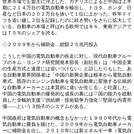
世界市場でも盟主に浮上した。カナリスによると中国は上半
期に２１４万台の電気自動車を輸出し、トヨタ、ホンダ、日
産など日本の２０２万台を抜いて１位に上がった。昨年ドイ
ツを追い越し２位を記録したのに続き勢いをさらに拡大して
いる。自動車の本場と呼ばれる欧州では８％、東南アジアで
は７５％のシェアを誇る。
◇２００９年から補助金…総額２５兆円投入
こうした中国の電気自動車の疾走に対し、現代自動車グルー
プのキム・ヨンファ研究開発本部長（副社長）は「中国企業
の生産方式と速度には追いつけない」と話したりもした。あ
る自動車業界関係者は「中国の新興企業は根本から電気自動
車式。既存のエンジン自動車を電気自動車に変換する伝統的
な自動車メーカーとは本質的に違いが生じる」と吐露した。
中国の電気自動車の爆発的な成長の裏には▽国の能力を総動
員した全幅的支援▽供給網・技術競争力強化▽堅固な内需市
場――という３拍子のシステムがある。
中国政府は電気自動車の概念もなかった１９９０年代から電
気自動車に勝負を賭けた。２００９年から電気自動車メーカ
ーに補助金を出し、２０１０年には新エネルギー車（電気自