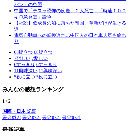
パン」の空襲
中国で「テスラ恐怖の疾走」２人死亡…「時速１００
キロ急発進」論争
【社説】低成長の沼に落ちた韓国、革新だけが生きる
道
電気自動車への転換遅れ…中国人の日本車人気も終わ
り
68
腹立つ
68
腹立つ
7
悲しい
7
悲しい
6
すっきり
6
すっきり
11
興味深い
11
興味深い
5
役に立つ
5
役に立つ
みんなの感想ランキング
1
/ 2
国際・日本
記事
공유하기
공유하기
공유하기
공유하기
最新記事