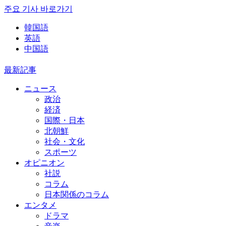
주요 기사 바로가기
韓国語
英語
中国語
最新記事
ニュース
政治
経済
国際・日本
北朝鮮
社会・文化
スポーツ
オピニオン
社説
コラム
日本関係のコラム
エンタメ
ドラマ