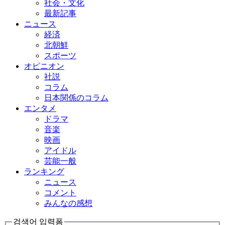
社会・文化
最新記事
ニュース
経済
北朝鮮
スポーツ
オピニオン
社説
コラム
日本関係のコラム
エンタメ
ドラマ
音楽
映画
アイドル
芸能一般
ランキング
ニュース
コメント
みんなの感想
검색어 입력폼