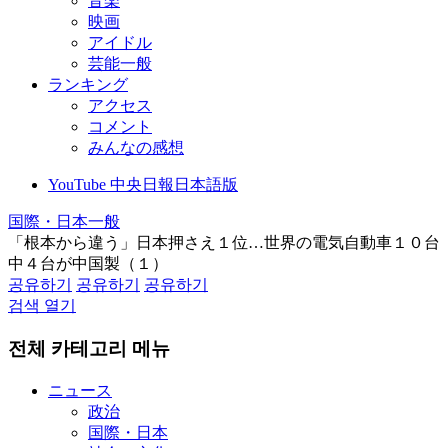
音楽
映画
アイドル
芸能一般
ランキング
アクセス
コメント
みんなの感想
YouTube 中央日報日本語版
国際・日本一般
「根本から違う」日本押さえ１位…世界の電気自動車１０台
中４台が中国製（１）
공유하기
공유하기
공유하기
검색 열기
전체 카테고리 메뉴
ニュース
政治
国際・日本