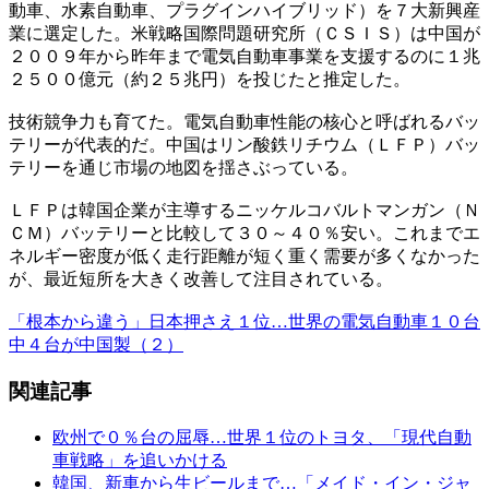
動車、水素自動車、プラグインハイブリッド）を７大新興産
業に選定した。米戦略国際問題研究所（ＣＳＩＳ）は中国が
２００９年から昨年まで電気自動車事業を支援するのに１兆
２５００億元（約２５兆円）を投じたと推定した。
技術競争力も育てた。電気自動車性能の核心と呼ばれるバッ
テリーが代表的だ。中国はリン酸鉄リチウム（ＬＦＰ）バッ
テリーを通じ市場の地図を揺さぶっている。
ＬＦＰは韓国企業が主導するニッケルコバルトマンガン（Ｎ
ＣＭ）バッテリーと比較して３０～４０％安い。これまでエ
ネルギー密度が低く走行距離が短く重く需要が多くなかった
が、最近短所を大きく改善して注目されている。
「根本から違う」日本押さえ１位…世界の電気自動車１０台
中４台が中国製（２）
関連記事
欧州で０％台の屈辱…世界１位のトヨタ、「現代自動
車戦略」を追いかける
韓国、新車から生ビールまで…「メイド・イン・ジャ