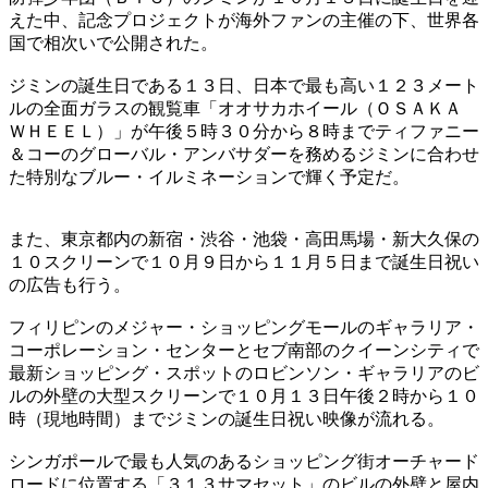
えた中、記念プロジェクトが海外ファンの主催の下、世界各
国で相次いで公開された。
ジミンの誕生日である１３日、日本で最も高い１２３メート
ルの全面ガラスの観覧車「オオサカホイール（ＯＳＡＫＡ
ＷＨＥＥＬ）」が午後５時３０分から８時までティファニー
＆コーのグローバル・アンバサダーを務めるジミンに合わせ
た特別なブルー・イルミネーションで輝く予定だ。
また、東京都内の新宿・渋谷・池袋・高田馬場・新大久保の
１０スクリーンで１０月９日から１１月５日まで誕生日祝い
の広告も行う。
フィリピンのメジャー・ショッピングモールのギャラリア・
コーポレーション・センターとセブ南部のクイーンシティで
最新ショッピング・スポットのロビンソン・ギャラリアのビ
ルの外壁の大型スクリーンで１０月１３日午後２時から１０
時（現地時間）までジミンの誕生日祝い映像が流れる。
シンガポールで最も人気のあるショッピング街オーチャード
ロードに位置する「３１３サマセット」のビルの外壁と屋内