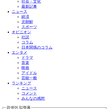
社会・文化
最新記事
ニュース
経済
北朝鮮
スポーツ
オピニオン
社説
コラム
日本関係のコラム
エンタメ
ドラマ
音楽
映画
アイドル
芸能一般
ランキング
ニュース
コメント
みんなの感想
검색어 입력폼