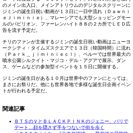
のメイン出入口、メインアトリウムのデジタルスクリーンに
ジミンの誕生日祝い動画が１３日に一日中流れ（Ｄａｗｎｉ
ｅＪｉｍｉｎｉｅ）、マレーシアでも大型ショッピングモー
ルのパビリオン、ファーレンハイト８８の２カ所でＬＥＤ広
告を流す予定だ。
チリのファンが主催するジミンの誕生日祝い動画はニューヨ
ークシティ・タイムズスクエアで１３日（韓国時間）に流れ
（Ｐａｒｋ＿ｊｉｍｉｎｉｅｃｌ）、ペルーでは世界最大の
噴水公園シルクイト・マジコ・デル・アグアで展示、ダン
ス、ゲームなどの参加型イベントを１５日に開催する。
ジミンの誕生日がある１０月は世界中のファンにとっては、
まさにお祭りだ。他にも世界各地で多様な誕生日企画イベン
トが行われる予定だ。
関連記事
ＢＴＳのＶとＢＬＡＣＫＰＩＮＫのジェニー、パリで
デート…顔を隠さず手をつないで街を歩く