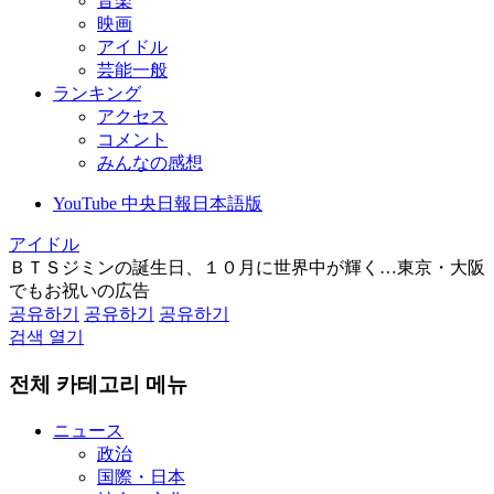
音楽
映画
アイドル
芸能一般
ランキング
アクセス
コメント
みんなの感想
YouTube 中央日報日本語版
アイドル
ＢＴＳジミンの誕生日、１０月に世界中が輝く…東京・大阪
でもお祝いの広告
공유하기
공유하기
공유하기
검색 열기
전체 카테고리 메뉴
ニュース
政治
国際・日本