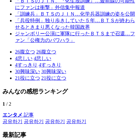
「ＢＴＳのＪＩＮ、『化生放訓練』…最前線の可能性
にファンは衝撃」外信集中報道
「訓練兵」ＢＴＳのＪＩＮ…化学兵器訓練の姿を公開
「兵役特例」独り歩きしていた５年…ＢＴＳが終わら
せるときまり悪くなった韓国政界
ジャンボリー公演に軍隊に行ったＢＴＳまで召還…フ
ァン「公権力のパワハラ」
26
腹立つ
26
腹立つ
4
悲しい
4
悲しい
4
すっきり
4
すっきり
30
興味深い
30
興味深い
21
役に立つ
21
役に立つ
みんなの感想ランキング
1
/ 2
エンタメ
記事
공유하기
공유하기
공유하기
공유하기
最新記事