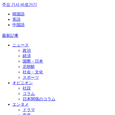
주요 기사 바로가기
韓国語
英語
中国語
最新記事
ニュース
政治
経済
国際・日本
北朝鮮
社会・文化
スポーツ
オピニオン
社説
コラム
日本関係のコラム
エンタメ
ドラマ