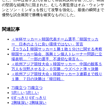
の堅固な組織力に阻まれた。むしろ黄監督はオム・ウォンサ
ンとソン・ミンギュを投じて攻撃を強化し、最後の瞬間まで
優勢な試合展開で勝機を確実なものにした。
関連記事
＜Ｗ杯サッカー＞韓国代表チーム選手「韓国サッカ
ー、日本のように良い環境ではない」苦言
【コラム】韓国サッカー１勝１敗１分けに関する考察
韓国サッカー協会、孫興ミン個人トレーナー問題に立
場表明…「一部の選手、不適切な発言も」
＜杭州アジア競技大会＞韓国サッカー、中国の観客５
万人を沈黙させる２－０完勝…ウズベクと準々決勝
＜杭州アジア競技大会＞韓国サッカー３連覇まで残り
１勝、７日の決勝は「韓日戦」
75
腹立つ
75
腹立つ
5
悲しい
5
悲しい
6
すっきり
6
すっきり
2
興味深い
2
興味深い