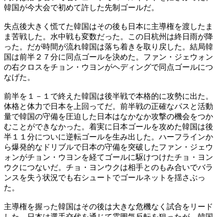
韓国が今大会で初めて許した先制ゴールだ。
失点後大きく慌てた韓国はその後も日本に主導権を渡したま
ま苦戦した。水中戦も変数だった。この日杭州は終日雨が降
った。だが時間が流れ韓国は落ち着きを取り戻した。結局韓
国は前半２７分に同点ゴールを決めた。ファン・ジェウォン
の右クロスをチョン・ウヨンがヘディングで同点ゴールにつ
なげた。
前半を１－１で終えた韓国は後半戦で本格的に攻勢に出た。
体格と体力で日本を上回ってだ。前半戦の正確なパスと活動
量で韓国の守備を圧迫した日本はなかなか攻撃の機会をつか
むことができなかった。着実に日本ゴールを攻めた韓国は後
半１１分についに逆転ゴールを生み出した。ハーフラインか
ら爆発的なドリブルで日本の守備を突破したファン・ジェウ
ォンがチョン・ウヨンを経てゴールに駆けつけたチョ・ヨン
ウクにつないだ。チョ・ヨンウクは相手とのもみ合いでバラ
ンスを失う状況でも右シュートでゴールネットを揺さぶっ
た。
主導権を握った韓国はその後は大きな危機なく試合をリード
した。日本は選手交代を通じて雰囲気反転を狙ったが、韓国