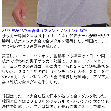
사진 크게보기
黄善洪（ファン・ソンホン）監督
サッカー韓国２４歳以下（Ｕ－２４）代表チームが韓日戦で
勝利し杭州アジア大会で金メダルを獲得した。韓国はアジア
大会初の大会３連覇も達成した。
黄善洪（ファン・ソンホン）監督率いる韓国は７日、中国・
杭州で行われた男子サッカー決勝で、チョン・ウヨンとチ
ョ・ヨンウクの連続ゴールに力づけられ２－１で逆転勝ちを
収めた。２０１４年の仁川（インチョン）大会、２０１８年
のジャカルタ・パレンバン大会で優勝した韓国は、アジア大
会３連続で金メダルを手にした。
韓国はまた、２大会連続で日本を破って金メダルを取った。
韓国と日本は２０１８年のジャカルタ・パレンバン大会でも
決勝で対戦した。当時は韓国が延長戦の末に２－１で勝っ