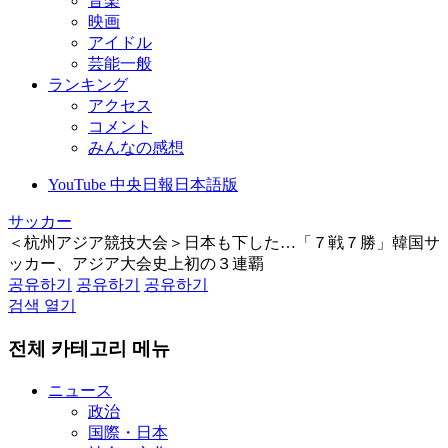
音楽
映画
アイドル
芸能一般
ランキング
アクセス
コメント
みんなの感想
YouTube 中央日報日本語版
サッカー
＜杭州アジア競技大会＞日本も下した…「７戦７勝」韓国サ
ッカー、アジア大会史上初の３連覇
공유하기
공유하기
공유하기
검색 열기
전체 카테고리 메뉴
ニュース
政治
国際・日本