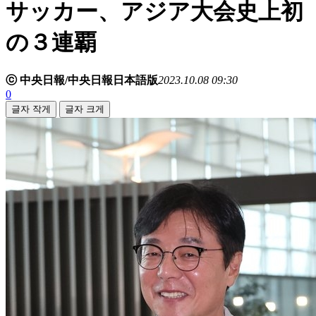
サッカー、アジア大会史上初
の３連覇
ⓒ 中央日報/中央日報日本語版
2023.10.08 09:30
0
글자 작게
글자 크게