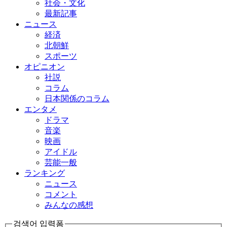
社会・文化
最新記事
ニュース
経済
北朝鮮
スポーツ
オピニオン
社説
コラム
日本関係のコラム
エンタメ
ドラマ
音楽
映画
アイドル
芸能一般
ランキング
ニュース
コメント
みんなの感想
검색어 입력폼