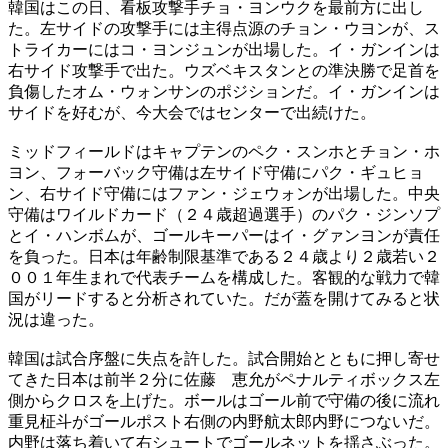
韓国はこの日、看板攻撃手チョ・ヨンウクを最前方に出し
た。左サイドの攻撃手には主得点源のチョン・ウヨンが、ス
トライカーにはコ・ヨンジュンが出場した。イ・ガンインは
右サイド攻撃手で出た。ウズベキスタンとの準決勝で足首を
負傷したオム・ウォンサンのポジションだ。イ・ガンインは
サイドを好むが、今大会ではセンターで出続けた。
ミッドフィールドはキャプテンのペク・スンホとチョン・ホ
ヨン、フォーバック守備は左サイド守備にパク・ギュヒョ
ン、右サイド守備にはファン・ジェウォンが出場した。中央
守備はワイルドカード（２４歳超過選手）のパク・ジンソプ
とイ・ハンボムが、ゴールキーパーはイ・グァンヨンが責任
を負った。日本は年齢制限基準である２４歳より２歳若い２
００１年生まれで代表チームを構成した。客観的な戦力で韓
国がリードすると分析されていた。だが蓋を開けてみると状
況は違った。
韓国は試合序盤に失点を許した。試合開始とともに押し寄せ
てきた日本は前半２分に佐藤 恵允がペナルティボックス左
側からクロスを上げた。ボールはゴール前で守備の後に流れ
重見柾斗がゴールポスト右側の内野航太郎内野につないだ。
内野は落ち着いて右シュートでゴールネットを揺さぶった。