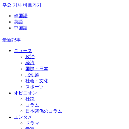
주요 기사 바로가기
韓国語
英語
中国語
最新記事
ニュース
政治
経済
国際・日本
北朝鮮
社会・文化
スポーツ
オピニオン
社説
コラム
日本関係のコラム
エンタメ
ドラマ