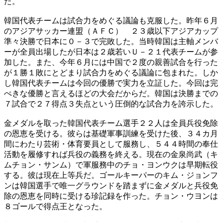
た。
韓国代表チームは試合力をめぐる議論も克服した。昨年６月
のアジアサッカー連盟（ＡＦＣ） ２３歳以下アジアカップ
準々決勝で日本に０－３で完敗した。当時韓国は主軸メンバ
ーが全員出場したが日本は２歳若いＵ－２１代表チームが参
加した。また、今年６月には中国で２度の親善試合を行った
が１勝１敗にとどまり試合力をめぐる議論に包まれた。しか
し韓国代表チームは今回の優勝で実力を立証した。今回は完
ぺきな優勝と言えるほどの大会だからだ。韓国は決勝までの
７試合で２７得点３失点という圧倒的な試合力を誇示した。
金メダルを取った韓国代表チーム選手２２人は全員兵役免除
の恩恵を受ける。彼らは基礎軍事訓練を受けた後、３４カ月
間にわたり芸術・体育要員として服務し、５４４時間の奉仕
活動を履修すれば兵役の義務を終える。現在の金泉尚武（キ
ムチョン・サンム）で軍服務中のチョ・ヨンウクは早期転役
する。彼は現在上等兵だ。ゴールキーパーのキム・ジョンフ
ンは韓国選手で唯一グラウンドを踏まずに金メダルと兵役免
除の恩恵を同時に受ける珍記録を作った。チョン・ウヨンは
８ゴールで得点王となった。