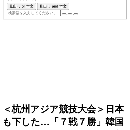
見出し or 本文
見出し and 本文
＜杭州アジア競技大会＞日本
も下した…「７戦７勝」韓国