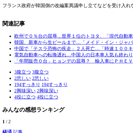
フランス政府が韓国側の改編案異議申し立てなどを受け入れ
関連記事
欧州で０％台の屈辱…世界１位のトヨタ、「現代自動車
韓国、新車から生ビールまで…「メイド・イン・ジャパ
中国で「テスラ恐怖の疾走」２人死亡…「時速１００キ
電気自動車への転換遅れ…中国人の日本車人気も終わり
「年間販売０台」ヒョンデの屈辱？ 輸入車にＰＨＥＶ
3
腹立つ
3
腹立つ
2
悲しい
2
悲しい
194
すっきり
194
すっきり
2
興味深い
2
興味深い
4
役に立つ
4
役に立つ
みんなの感想ランキング
1
/ 2
経済
記事