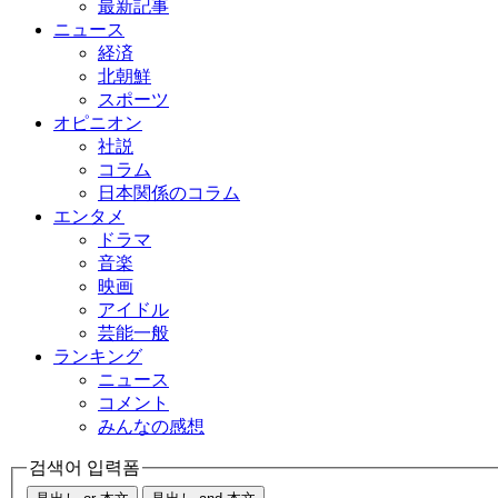
最新記事
ニュース
経済
北朝鮮
スポーツ
オピニオン
社説
コラム
日本関係のコラム
エンタメ
ドラマ
音楽
映画
アイドル
芸能一般
ランキング
ニュース
コメント
みんなの感想
검색어 입력폼