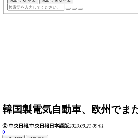
見出し or 本文
見出し and 本文
韓国製電気自動車、欧州でま
ⓒ 中央日報/中央日報日本語版
2023.09.21 09:01
0