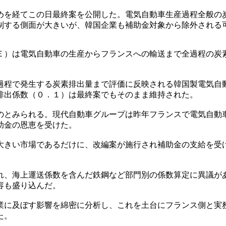
めを経てこの日最終案を公開した。電気自動車生産過程全般の
制する側面が大きいが、韓国企業も補助金対象から除外される
Ｅ）は電気自動車の生産からフランスへの輸送まで全過程の炭
過程で発生する炭素排出量まで評価に反映される韓国製電気自
排出係数（０．１）は最終案でもそのまま維持された。
のとみられる。現代自動車グループは昨年フランスで電気自動
助金の恩恵を受けた。
大きい市場であるだけに、改編案が施行され補助金の支給を受
れ、海上運送係数を含んだ鉄鋼など部門別の係数算定に異議が
容も盛り込んだ。
業に及ぼす影響を綿密に分析し、これを土台にフランス側と実
た。