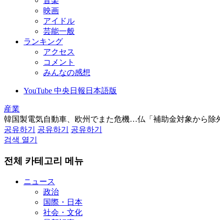
音楽
映画
アイドル
芸能一般
ランキング
アクセス
コメント
みんなの感想
YouTube 中央日報日本語版
産業
韓国製電気自動車、欧州でまた危機…仏「補助金対象から除
공유하기
공유하기
공유하기
검색 열기
전체 카테고리 메뉴
ニュース
政治
国際・日本
社会・文化