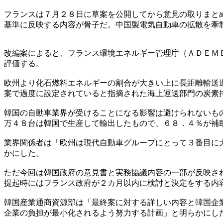
フランスは７月２８日に草案を公開してから意見の取りまと
基準に反映する内容が骨子だ。中国製電気自動車の拡散を牽
改編案によると、フランス環境エネルギー管理庁（ＡＤＥＭ
評価する。
欧州より化石燃料エネルギーの割合が大きい上に長距離輸送
案で過度に設定されていると指摘された海上運送部門の炭素
韓国の自動車業界が受けることになる影響は避けられないも
万４８台は韓国で生産して輸出したもので、６８．４％が補
業界関係者は「欧州は現代自動車グループにとって３番目に
かにした。
ただ今回は韓国政府の意見書と実務協議内容の一部が反映さ
提起時にはフランス政府が２カ月以内に検討と決定をする内
韓国産業通商資源部は「最終案に対する詳しい内容と韓国企
企業の負担が最小化されるよう努力する計画」と明らかにし