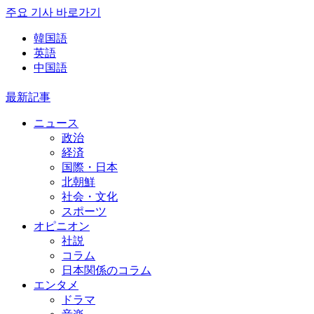
주요 기사 바로가기
韓国語
英語
中国語
最新記事
ニュース
政治
経済
国際・日本
北朝鮮
社会・文化
スポーツ
オピニオン
社説
コラム
日本関係のコラム
エンタメ
ドラマ