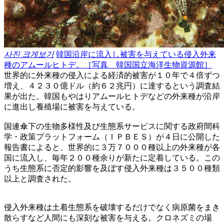
사진 크게보기
韓国沿岸に流入し被害を与えている侵入外来
種のアムールヒトデ。［写真 韓国国立海洋生物資源館］
世界的に外来種の侵入による経済的被害が１０年で４倍ずつ
増え、４２３０億ドル（約６２兆円）に達するという調査結
果が出た。韓国もやはりアムールヒトデなどの外来種が沿岸
に進出し養殖場に被害を与えている。
国連傘下の生物多様性及び生態系サービスに関する政府間科
学・政策プラットフォーム（ＩＰＢＥＳ）が４日に公開した
報告書によると、世界的に３万７０００種以上の外来種が各
国に流入し、毎年２００種余りが新たに定着している。この
うち生態系に否定的影響を及ぼす侵入外来種は３５００種類
以上と調査された。
侵入外来種は土着生態系を破壊するだけでなく病原菌をまき
散らすなど人間にも深刻な被害を与える。クロネズミの場