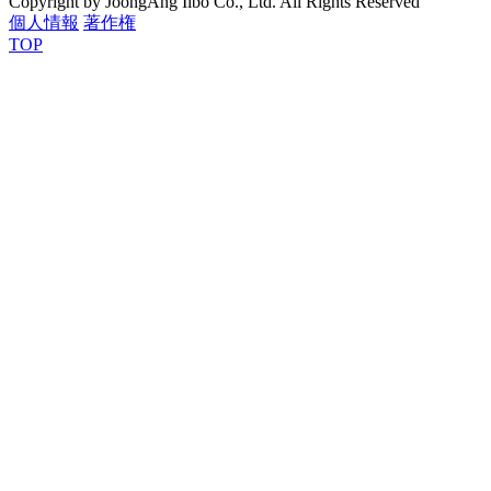
Copyright by JoongAng Ilbo Co., Ltd. All Rights Reserved
個人情報
著作権
TOP