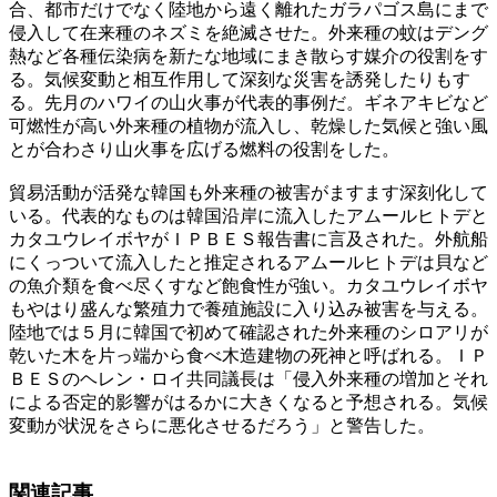
合、都市だけでなく陸地から遠く離れたガラパゴス島にまで
侵入して在来種のネズミを絶滅させた。外来種の蚊はデング
熱など各種伝染病を新たな地域にまき散らす媒介の役割をす
る。気候変動と相互作用して深刻な災害を誘発したりもす
る。先月のハワイの山火事が代表的事例だ。ギネアキビなど
可燃性が高い外来種の植物が流入し、乾燥した気候と強い風
とが合わさり山火事を広げる燃料の役割をした。
貿易活動が活発な韓国も外来種の被害がますます深刻化して
いる。代表的なものは韓国沿岸に流入したアムールヒトデと
カタユウレイボヤがＩＰＢＥＳ報告書に言及された。外航船
にくっついて流入したと推定されるアムールヒトデは貝など
の魚介類を食べ尽くすなど飽食性が強い。カタユウレイボヤ
もやはり盛んな繁殖力で養殖施設に入り込み被害を与える。
陸地では５月に韓国で初めて確認された外来種のシロアリが
乾いた木を片っ端から食べ木造建物の死神と呼ばれる。ＩＰ
ＢＥＳのヘレン・ロイ共同議長は「侵入外来種の増加とそれ
による否定的影響がはるかに大きくなると予想される。気候
変動が状況をさらに悪化させるだろう」と警告した。
関連記事