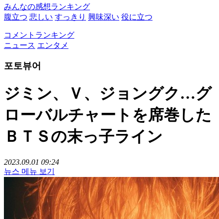
みんなの感想ランキング
腹立つ
悲しい
すっきり
興味深い
役に立つ
コメントランキング
ニュース
エンタメ
포토뷰어
ジミン、Ｖ、ジョングク…グ
ローバルチャートを席巻した
ＢＴＳの末っ子ライン
2023.09.01 09:24
뉴스 메뉴 보기