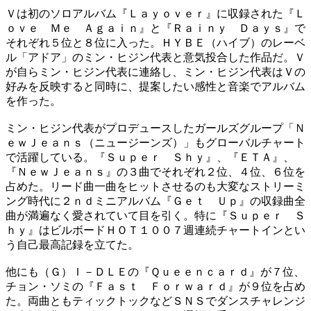
Ｖは初のソロアルバム『Ｌａｙｏｖｅｒ』に収録された『Ｌ
ｏｖｅ Ｍｅ Ａｇａｉｎ』と『Ｒａｉｎｙ Ｄａｙｓ』で
それぞれ５位と８位に入った。ＨＹＢＥ（ハイブ）のレーベ
ル「アドア」のミン・ヒジン代表と意気投合した作品だ。Ｖ
が自らミン・ヒジン代表に連絡し、ミン・ヒジン代表はＶの
好みを反映すると同時に、提案したい感性と音楽でアルバム
を作った。
ミン・ヒジン代表がプロデュースしたガールズグループ「Ｎ
ｅｗＪｅａｎｓ（ニュージーンズ）」もグローバルチャート
で活躍している。『Ｓｕｐｅｒ Ｓｈｙ』、『ＥＴＡ』、
『ＮｅｗＪｅａｎｓ』の３曲でそれぞれ２位、４位、６位を
占めた。リード曲一曲をヒットさせるのも大変なストリーミ
ング時代に２ｎｄミニアルバム『Ｇｅｔ Ｕｐ』の収録曲全
曲が満遍なく愛されていて目を引く。特に『Ｓｕｐｅｒ Ｓ
ｈｙ』はビルボードＨＯＴ１００７週連続チャートインとい
う自己最高記録を立てた。
他にも（Ｇ）Ｉ－ＤＬＥの『Ｑｕｅｅｎｃａｒｄ』が７位、
チョン・ソミの『Ｆａｓｔ Ｆｏｒｗａｒｄ』が９位を占め
た。両曲ともティックトックなどＳＮＳでダンスチャレンジ