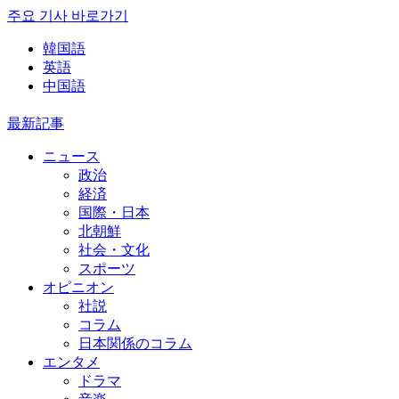
주요 기사 바로가기
韓国語
英語
中国語
最新記事
ニュース
政治
経済
国際・日本
北朝鮮
社会・文化
スポーツ
オピニオン
社説
コラム
日本関係のコラム
エンタメ
ドラマ