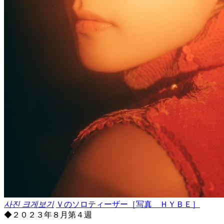
사진 크게보기
Ｖのソロティーザー［写真 ＨＹＢＥ］
◆２０２３年８月第４週