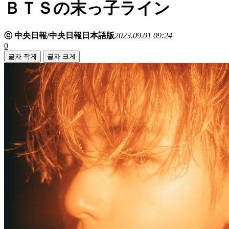
ＢＴＳの末っ子ライン
ⓒ 中央日報/中央日報日本語版
2023.09.01 09:24
0
글자 작게
글자 크게