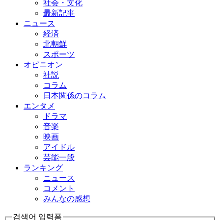
社会・文化
最新記事
ニュース
経済
北朝鮮
スポーツ
オピニオン
社説
コラム
日本関係のコラム
エンタメ
ドラマ
音楽
映画
アイドル
芸能一般
ランキング
ニュース
コメント
みんなの感想
검색어 입력폼