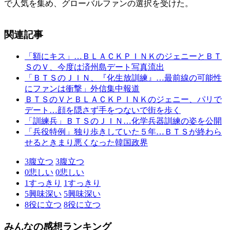
で人気を集め、グローバルファンの選択を受けた。
関連記事
「額にキス」…ＢＬＡＣＫＰＩＮＫのジェニーとＢＴ
ＳのＶ、今度は済州島デート写真流出
「ＢＴＳのＪＩＮ、『化生放訓練』…最前線の可能性
にファンは衝撃」外信集中報道
ＢＴＳのＶとＢＬＡＣＫＰＩＮＫのジェニー、パリで
デート…顔を隠さず手をつないで街を歩く
「訓練兵」ＢＴＳのＪＩＮ…化学兵器訓練の姿を公開
「兵役特例」独り歩きしていた５年…ＢＴＳが終わら
せるときまり悪くなった韓国政界
3
腹立つ
3
腹立つ
0
悲しい
0
悲しい
1
すっきり
1
すっきり
5
興味深い
5
興味深い
8
役に立つ
8
役に立つ
みんなの感想ランキング