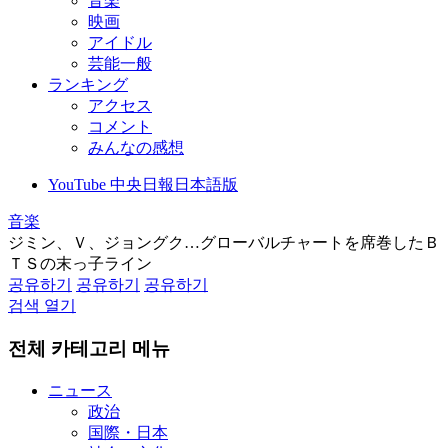
音楽
映画
アイドル
芸能一般
ランキング
アクセス
コメント
みんなの感想
YouTube 中央日報日本語版
音楽
ジミン、Ｖ、ジョングク…グローバルチャートを席巻したＢ
ＴＳの末っ子ライン
공유하기
공유하기
공유하기
검색 열기
전체 카테고리 메뉴
ニュース
政治
国際・日本