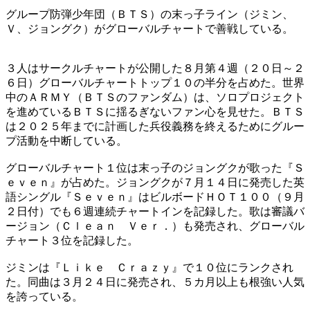
グループ防弾少年団（ＢＴＳ）の末っ子ライン（ジミン、
Ｖ、ジョングク）がグローバルチャートで善戦している。
３人はサークルチャートが公開した８月第４週（２０日～２
６日）グローバルチャートトップ１０の半分を占めた。世界
中のＡＲＭＹ（ＢＴＳのファンダム）は、ソロプロジェクト
を進めているＢＴＳに揺るぎないファン心を見せた。ＢＴＳ
は２０２５年までに計画した兵役義務を終えるためにグルー
プ活動を中断している。
グローバルチャート１位は末っ子のジョングクが歌った『Ｓ
ｅｖｅｎ』が占めた。ジョングクが７月１４日に発売した英
語シングル『Ｓｅｖｅｎ』はビルボードＨＯＴ１００（９月
２日付）でも６週連続チャートインを記録した。歌は審議バ
ージョン（Ｃｌｅａｎ Ｖｅｒ．）も発売され、グローバル
チャート３位を記録した。
ジミンは『Ｌｉｋｅ Ｃｒａｚｙ』で１０位にランクされ
た。同曲は３月２４日に発売され、５カ月以上も根強い人気
を誇っている。