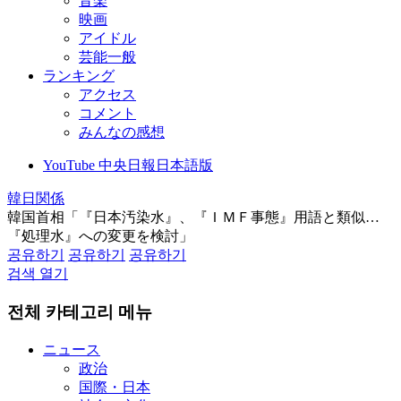
音楽
映画
アイドル
芸能一般
ランキング
アクセス
コメント
みんなの感想
YouTube 中央日報日本語版
韓日関係
韓国首相「『日本汚染水』、『ＩＭＦ事態』用語と類似…
『処理水』への変更を検討」
공유하기
공유하기
공유하기
검색 열기
전체 카테고리 메뉴
ニュース
政治
国際・日本