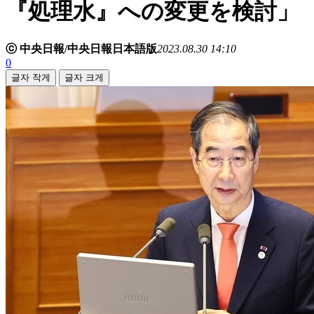
『処理水』への変更を検討」
ⓒ 中央日報/中央日報日本語版
2023.08.30 14:10
0
글자 작게
글자 크게