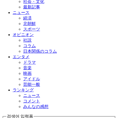
社会・文化
最新記事
ニュース
経済
北朝鮮
スポーツ
オピニオン
社説
コラム
日本関係のコラム
エンタメ
ドラマ
音楽
映画
アイドル
芸能一般
ランキング
ニュース
コメント
みんなの感想
검색어 입력폼