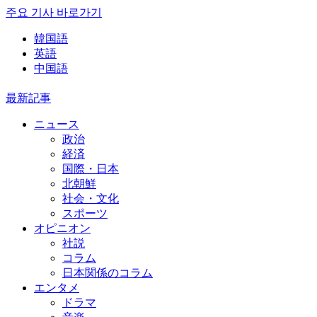
주요 기사 바로가기
韓国語
英語
中国語
最新記事
ニュース
政治
経済
国際・日本
北朝鮮
社会・文化
スポーツ
オピニオン
社説
コラム
日本関係のコラム
エンタメ
ドラマ