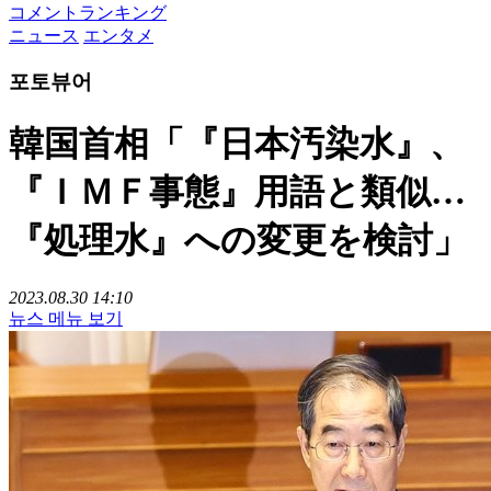
コメントランキング
ニュース
エンタメ
포토뷰어
韓国首相「『日本汚染水』、
『ＩＭＦ事態』用語と類似…
『処理水』への変更を検討」
2023.08.30 14:10
뉴스 메뉴 보기