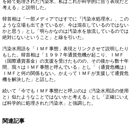
を経て処理された汚染水。私はこれが科学的に合う表現だと
考える」と説明した。
韓首相は「一部メディアではすでに『汚染水処理水』、この
ような立場も出てきているが、今は混在しているのではない
かと思う」とし「明らかなのは汚染水を放流しているのでは
絶対にないということ」と線を引いた。
汚染水用語を「ＩＭＦ事態」表現とリンクさせて説明したり
もした。韓首相は「１９９７年通貨危機が起こり、ＩＭＦ
（国際通貨基金）の支援を受けたものの、その後から数十年
間、我々はＩＭＦ事態と呼んでいる」とし「（通貨危機は）
ＩＭＦと何の関係もない。かえってＩＭＦが支援して通貨危
機を解決した」と話した。
続いて「今でもＩＭＦ事態だと呼ぶのは（汚染水用語の使用
と）似たようなことではないかと考える」とし「正確にいえ
ば科学的に処理された汚染水」と強調した。
関連記事