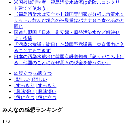
米国核物理学者「福島汚染水放流は危険…コンクリー
ト建てて使おう」
【福島汚染水は安全か】韓国専門家が分析…放流水１
リットル飲んだ場合の被爆量はバナナ８本食べるのと
同じ
国連加盟国「日本、慰安婦・原発汚染水など解決せ
よ」指摘
「汚染水抗議」訪日した韓国野党議員、東京電力に入
ることすらできず
日本の汚染水放出に韓国京畿道知事「怒りがこみ上げ
る…他国のことになぜ我々の税金を使うのか」
65
腹立つ
65
腹立つ
1
悲しい
1
悲しい
1
すっきり
1
すっきり
1
興味深い
1
興味深い
1
役に立つ
1
役に立つ
みんなの感想ランキング
1
/ 2