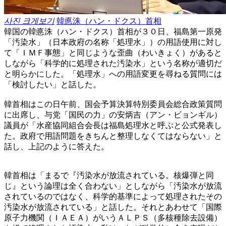
사진 크게보기
韓悳洙（ハン・ドクス）首相
韓国の韓悳洙（ハン・ドクス）首相が３０日、福島第一原発
「汚染水」（日本政府の名称「処理水」）の用語使用に対し
て「ＩＭＦ事態」と同じような歪曲（わいきょく）があると
しながら「科学的に処理された汚染水」という名称が適切だ
と明らかにした。「処理水」への用語変更を尋ねる質問には
「検討したい」と話した。
韓首相はこの日午前、国会予算決算特別委員会総合政策質問
に出席し、与党「国民の力」の安炳吉（アン・ビョンギル）
議員が「水産協同組合会長は福島処理水と呼ぶと公式発表し
た。政府で用語問題をきちんと整理しなくてはならない」と
話し、上記のように答えた。
韓首相は「まるで『汚染水が放流されている。核爆弾と同
じ』という論理は全く合わない」としながら「汚染水が放流
されているのではなく、科学的基準によって処理されたその
汚染水が放流されている」と話した。それとあわせて「国際
原子力機関（ＩＡＥＡ）がいうＡＬＰＳ（多核種除去設備）