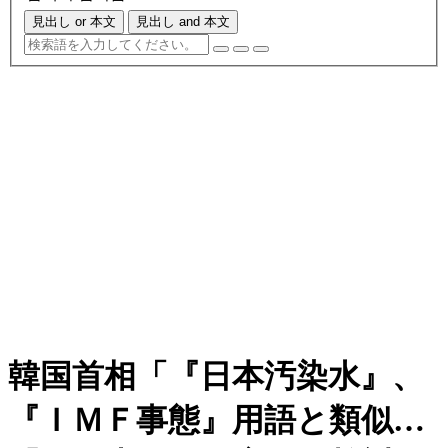
見出し or 本文
見出し and 本文
韓国首相「『日本汚染水』、
『ＩＭＦ事態』用語と類似…