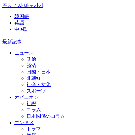
주요 기사 바로가기
韓国語
英語
中国語
最新記事
ニュース
政治
経済
国際・日本
北朝鮮
社会・文化
スポーツ
オピニオン
社説
コラム
日本関係のコラム
エンタメ
ドラマ