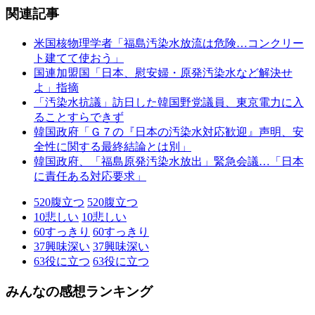
関連記事
米国核物理学者「福島汚染水放流は危険…コンクリー
ト建てて使おう」
国連加盟国「日本、慰安婦・原発汚染水など解決せ
よ」指摘
「汚染水抗議」訪日した韓国野党議員、東京電力に入
ることすらできず
韓国政府「Ｇ７の『日本の汚染水対応歓迎』声明、安
全性に関する最終結論とは別」
韓国政府、「福島原発汚染水放出」緊急会議…「日本
に責任ある対応要求」
520
腹立つ
520
腹立つ
10
悲しい
10
悲しい
60
すっきり
60
すっきり
37
興味深い
37
興味深い
63
役に立つ
63
役に立つ
みんなの感想ランキング