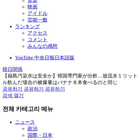
音楽
映画
アイドル
芸能一般
ランキング
アクセス
コメント
みんなの感想
YouTube 中央日報日本語版
韓日関係
【福島汚染水は安全か】韓国専門家が分析…放流水１リット
ル飲んだ場合の被爆量はバナナ８本食べるのと同じ
공유하기
공유하기
공유하기
검색 열기
전체 카테고리 메뉴
ニュース
政治
国際・日本