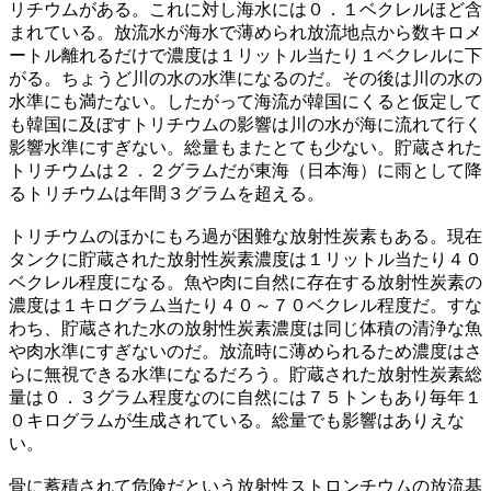
リチウムがある。これに対し海水には０．１ベクレルほど含
まれている。放流水が海水で薄められ放流地点から数キロメ
ートル離れるだけで濃度は１リットル当たり１ベクレルに下
がる。ちょうど川の水の水準になるのだ。その後は川の水の
水準にも満たない。したがって海流が韓国にくると仮定して
も韓国に及ぼすトリチウムの影響は川の水が海に流れて行く
影響水準にすぎない。総量もまたとても少ない。貯蔵された
トリチウムは２．２グラムだが東海（日本海）に雨として降
るトリチウムは年間３グラムを超える。
トリチウムのほかにもろ過が困難な放射性炭素もある。現在
タンクに貯蔵された放射性炭素濃度は１リットル当たり４０
ベクレル程度になる。魚や肉に自然に存在する放射性炭素の
濃度は１キログラム当たり４０～７０ベクレル程度だ。すな
わち、貯蔵された水の放射性炭素濃度は同じ体積の清浄な魚
や肉水準にすぎないのだ。放流時に薄められるため濃度はさ
らに無視できる水準になるだろう。貯蔵された放射性炭素総
量は０．３グラム程度なのに自然には７５トンもあり毎年１
０キログラムが生成されている。総量でも影響はありえな
い。
骨に蓄積されて危険だという放射性ストロンチウムの放流基