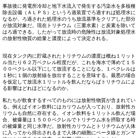
事故後に発電所冷却と地下水流入で発生する汚染水を多核種
除去設備（ＡＬＰＳ）というろ過装置でろ過すれば処理水に
なるが、ろ過された処理水のうち放流基準をクリアした部分
が放流対象だ。現在トリチウム（三重水素）と炭素を除いて
はろ過できる。したがって放流時の危険性は放流対象処理水
の放射性物質の総量と濃度によって決定される。
現在タンク内に貯蔵されたトリチウムの濃度は概ね１リット
ル当たり６２万ベクレル程度だが、これを海水で薄めて１５
００ベクレル以下にして放流することになる。１ベクレルは
１秒に１個の放射線を放出することを意味する。最悪の場合
を仮定して放流水１リットルを飲んだならばトリチウムによ
る影響はどれほどになるのか。
私たちが飲食するすべてのものには放射性物質が含まれてい
る。例えばイオン飲料にはカリウムが入っており、放射性カ
リウムも自然に存在する。イオン飲料を１リットル飲んだ場
合、被爆量は１５００ベクレルでトリチウム水を摂取する時
の被爆量と同じ水準だ。放射性カリウムとトリチウムが人体
に入ってから排出されるまで人体の細胞にベータ線とガンマ