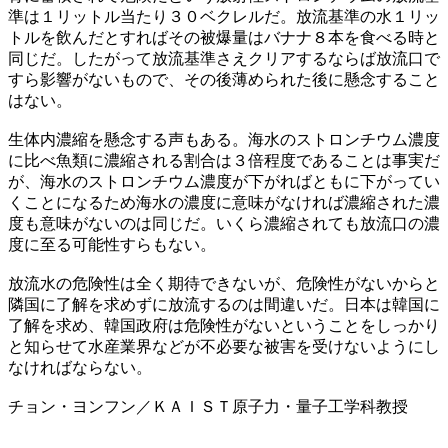
準は１リットル当たり３０ベクレルだ。放流基準の水１リッ
トルを飲んだとすればその被爆量はバナナ８本を食べる時と
同じだ。したがって放流基準さえクリアするならば放流口で
すら影響がないもので、その後薄められた後に懸念すること
はない。
生体内濃縮を懸念する声もある。海水のストロンチウム濃度
に比べ魚類に濃縮される割合は３倍程度であることは事実だ
が、海水のストロンチウム濃度が下がればともに下がってい
くことになるため海水の濃度に意味がなければ濃縮された濃
度も意味がないのは同じだ。いくら濃縮されても放流口の濃
度に至る可能性すらもない。
放流水の危険性は全く期待できないが、危険性がないからと
隣国に了解を求めずに放流するのは間違いだ。日本は韓国に
了解を求め、韓国政府は危険性がないということをしっかり
と知らせて水産業界などが不必要な被害を受けないようにし
なければならない。
チョン・ヨンフン／ＫＡＩＳＴ原子力・量子工学科教授