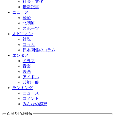
社会・文化
最新記事
ニュース
経済
北朝鮮
スポーツ
オピニオン
社説
コラム
日本関係のコラム
エンタメ
ドラマ
音楽
映画
アイドル
芸能一般
ランキング
ニュース
コメント
みんなの感想
검색어 입력폼