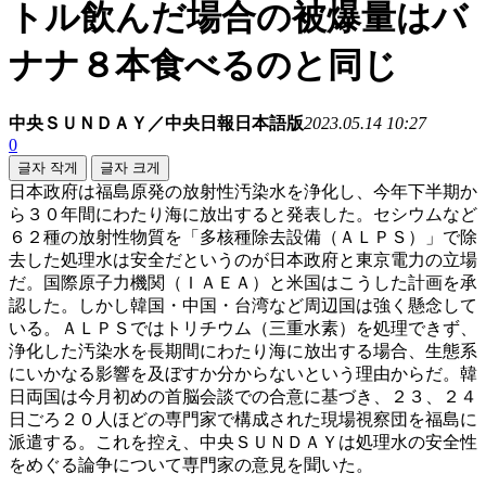
トル飲んだ場合の被爆量はバ
ナナ８本食べるのと同じ
中央ＳＵＮＤＡＹ／中央日報日本語版
2023.05.14 10:27
0
글자 작게
글자 크게
日本政府は福島原発の放射性汚染水を浄化し、今年下半期か
ら３０年間にわたり海に放出すると発表した。セシウムなど
６２種の放射性物質を「多核種除去設備（ＡＬＰＳ）」で除
去した処理水は安全だというのが日本政府と東京電力の立場
だ。国際原子力機関（ＩＡＥＡ）と米国はこうした計画を承
認した。しかし韓国・中国・台湾など周辺国は強く懸念して
いる。ＡＬＰＳではトリチウム（三重水素）を処理できず、
浄化した汚染水を長期間にわたり海に放出する場合、生態系
にいかなる影響を及ぼすか分からないという理由からだ。韓
日両国は今月初めの首脳会談での合意に基づき、２３、２４
日ごろ２０人ほどの専門家で構成された現場視察団を福島に
派遣する。これを控え、中央ＳＵＮＤＡＹは処理水の安全性
をめぐる論争について専門家の意見を聞いた。