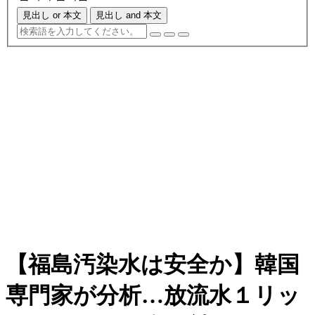
見出し or 本文
見出し and 本文
【福島汚染水は安全か】韓国
専門家が分析…放流水１リッ