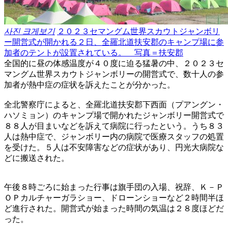
사진 크게보기
２０２３セマングム世界スカウトジャンボリ
ー開営式が開かれる２日、全羅北道扶安郡のキャンプ場に参
加者のテントが設置されている。 写真＝扶安郡
全国的に昼の体感温度が４０度に迫る猛暑の中、２０２３セ
マングム世界スカウトジャンボリーの開営式で、数十人の参
加者が熱中症の症状を訴えたことが分かった。
全北警察庁によると、全羅北道扶安郡下西面（プアングン・
ハソミョン）のキャンプ場で開かれたジャンボリー開営式で
８８人が目まいなどを訴えて病院に行ったという。うち８３
人は熱中症で、ジャンボリー内の病院で医療スタッフの処置
を受けた。５人は不安障害などの症状があり、円光大病院な
どに搬送された。
午後８時ごろに始まった行事は旗手団の入場、祝辞、Ｋ－Ｐ
ＯＰカルチャーガラショー、ドローンショーなど２時間半ほ
ど進行された。開営式が始まった時間の気温は２８度ほどだ
った。