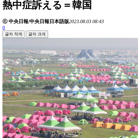
熱中症訴える＝韓国
ⓒ 中央日報/中央日報日本語版
2023.08.03 08:43
0
글자 작게
글자 크게