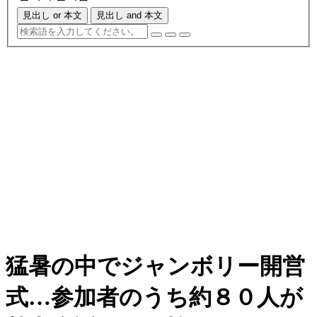
見出し or 本文
見出し and 本文
猛暑の中でジャンボリー開営
式…参加者のうち約８０人が