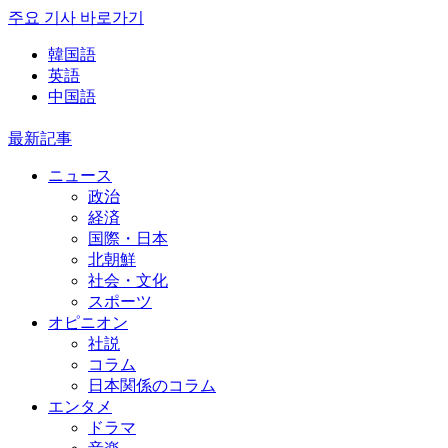
주요 기사 바로가기
韓国語
英語
中国語
最新記事
ニュース
政治
経済
国際・日本
北朝鮮
社会・文化
スポーツ
オピニオン
社説
コラム
日本関係のコラム
エンタメ
ドラマ