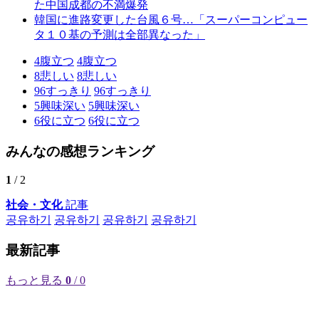
た中国成都の不満爆発
韓国に進路変更した台風６号…「スーパーコンピュー
タ１０基の予測は全部異なった」
4
腹立つ
4
腹立つ
8
悲しい
8
悲しい
96
すっきり
96
すっきり
5
興味深い
5
興味深い
6
役に立つ
6
役に立つ
みんなの感想ランキング
1
/ 2
社会・文化
記事
공유하기
공유하기
공유하기
공유하기
最新記事
もっと見る
0
/ 0