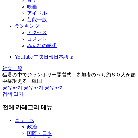
音楽
映画
アイドル
芸能一般
ランキング
アクセス
コメント
みんなの感想
YouTube 中央日報日本語版
社会一般
猛暑の中でジャンボリー開営式…参加者のうち約８０人が熱
中症訴える＝韓国
공유하기
공유하기
공유하기
검색 열기
전체 카테고리 메뉴
ニュース
政治
国際・日本