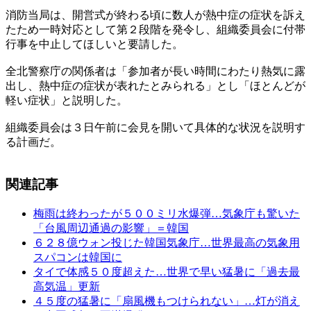
消防当局は、開営式が終わる頃に数人が熱中症の症状を訴え
たため一時対応として第２段階を発令し、組織委員会に付帯
行事を中止してほしいと要請した。
全北警察庁の関係者は「参加者が長い時間にわたり熱気に露
出し、熱中症の症状が表れたとみられる」とし「ほとんどが
軽い症状」と説明した。
組織委員会は３日午前に会見を開いて具体的な状況を説明す
る計画だ。
関連記事
梅雨は終わったが５００ミリ水爆弾…気象庁も驚いた
「台風周辺通過の影響」＝韓国
６２８億ウォン投じた韓国気象庁…世界最高の気象用
スパコンは韓国に
タイで体感５０度超えた…世界で早い猛暑に「過去最
高気温」更新
４５度の猛暑に「扇風機もつけられない」…灯が消え