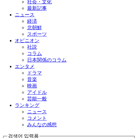
社会・文化
最新記事
ニュース
経済
北朝鮮
スポーツ
オピニオン
社説
コラム
日本関係のコラム
エンタメ
ドラマ
音楽
映画
アイドル
芸能一般
ランキング
ニュース
コメント
みんなの感想
검색어 입력폼