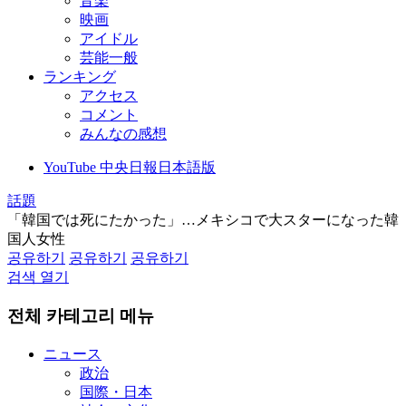
音楽
映画
アイドル
芸能一般
ランキング
アクセス
コメント
みんなの感想
YouTube 中央日報日本語版
話題
「韓国では死にたかった」…メキシコで大スターになった韓
国人女性
공유하기
공유하기
공유하기
검색 열기
전체 카테고리 메뉴
ニュース
政治
国際・日本