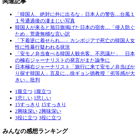
関連記事
「韓国人、絶対に外に出るな」日本人の警告…台風１
１号通過後の凄まじい写真
韓国人が来ると旭日旗掲げた日本の宿舎…「侵入防ぐ
ため」荒唐無稽な言い訳
「下着逆に着せられ…」カンボジアで死亡の韓国人女
性に性暴行疑われる状況
「安モノ弁当食べる韓国人観光客、不思議だ」 日本
の極右ジャーナリストの発言がまた論争に
日本極右ジャーナリスト「旅行に来て安モノ弁当ばか
り探す韓国人」言及に…徐ギョン徳教授「劣等感が大
きい」批判
1
腹立つ
1
腹立つ
1
悲しい
1
悲しい
15
すっきり
15
すっきり
2
興味深い
2
興味深い
3
役に立つ
3
役に立つ
みんなの感想ランキング