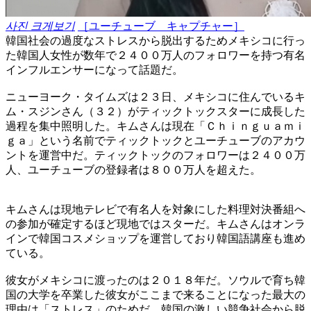
사진 크게보기
［ユーチューブ キャプチャー］
韓国社会の過度なストレスから脱出するためメキシコに行っ
た韓国人女性が数年で２４００万人のフォロワーを持つ有名
インフルエンサーになって話題だ。
ニューヨーク・タイムズは２３日、メキシコに住んでいるキ
ム・スジンさん（３２）がティックトックスターに成長した
過程を集中照明した。キムさんは現在「Ｃｈｉｎｇｕａｍｉ
ｇａ」という名前でティックトックとユーチューブのアカウ
ントを運営中だ。ティックトックのフォロワーは２４００万
人、ユーチューブの登録者は８００万人を超えた。
キムさんは現地テレビで有名人を対象にした料理対決番組へ
の参加が確定するほど現地ではスターだ。キムさんはオンラ
インで韓国コスメショップを運営しており韓国語講座も進め
ている。
彼女がメキシコに渡ったのは２０１８年だ。ソウルで育ち韓
国の大学を卒業した彼女がここまで来ることになった最大の
理由は「ストレス」のためだ。韓国の激しい競争社会から脱