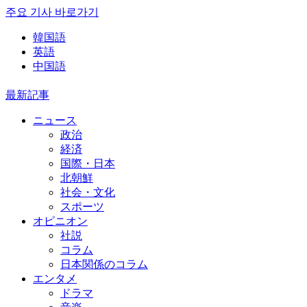
주요 기사 바로가기
韓国語
英語
中国語
最新記事
ニュース
政治
経済
国際・日本
北朝鮮
社会・文化
スポーツ
オピニオン
社説
コラム
日本関係のコラム
エンタメ
ドラマ