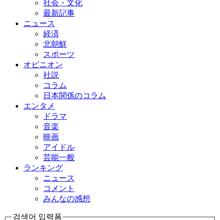
社会・文化
最新記事
ニュース
経済
北朝鮮
スポーツ
オピニオン
社説
コラム
日本関係のコラム
エンタメ
ドラマ
音楽
映画
アイドル
芸能一般
ランキング
ニュース
コメント
みんなの感想
검색어 입력폼