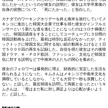
出したかったというのが彼女の説明だ。彼女は大学卒業後の
自身の状態について、「死にたかった」と告白した。
カナダでのワーキングホリデーを終え南米を旅行していてメ
キシコに進出した韓国大企業で仕事を得た彼女がインフルエ
ンサーという新たな道を進むことになったのはコロナ禍後だ
った。韓国語講座をすることにしてユーチューブに３分間の
韓国語動画を上げた。最初は特別な反応がなかったが、ティ
ックトックに韓国文化に関する短い紹介動画を上げると１日
で５０００回の再生を記録した。自信を得た彼女はその後韓
国ドラマ、Ｋ－ＰＯＰ歌詞、ファッション、文化など韓国文
化に対する説明などで中南米の人たちの関心を集めた。
彼女のフォロワーは爆発的に増え、財政的に安定した生活を
得られるようになった。キムさんはメキシコで中南米文化を
満喫しているとしながら、「とても大切で一秒も浪費したく
ない」と話した。最近韓国を訪問して両親と会ったというキ
ムさんは、「母はまだ私に対し満足よりは心配が多いよう
だ」と話した。