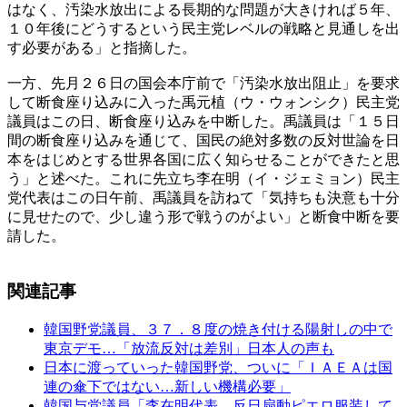
はなく、汚染水放出による長期的な問題が大きければ５年、
１０年後にどうするという民主党レベルの戦略と見通しを出
す必要がある」と指摘した。
一方、先月２６日の国会本庁前で「汚染水放出阻止」を要求
して断食座り込みに入った禹元植（ウ・ウォンシク）民主党
議員はこの日、断食座り込みを中断した。禹議員は「１５日
間の断食座り込みを通じて、国民の絶対多数の反対世論を日
本をはじめとする世界各国に広く知らせることができたと思
う」と述べた。これに先立ち李在明（イ・ジェミョン）民主
党代表はこの日午前、禹議員を訪ねて「気持ちも決意も十分
に見せたので、少し違う形で戦うのがよい」と断食中断を要
請した。
関連記事
韓国野党議員、３７．８度の焼き付ける陽射しの中で
東京デモ…「放流反対は差別」日本人の声も
日本に渡っていった韓国野党、ついに「ＩＡＥＡは国
連の傘下ではない…新しい機構必要」
韓国与党議員「李在明代表、反日扇動ピエロ服装して