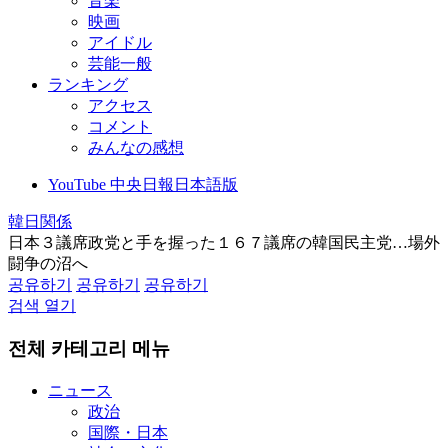
音楽
映画
アイドル
芸能一般
ランキング
アクセス
コメント
みんなの感想
YouTube 中央日報日本語版
韓日関係
日本３議席政党と手を握った１６７議席の韓国民主党…場外
闘争の沼へ
공유하기
공유하기
공유하기
검색 열기
전체 카테고리 메뉴
ニュース
政治
国際・日本