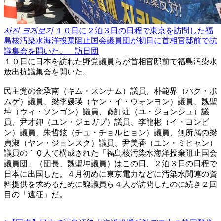
사진 크게보기
１０日に２泊３日の日程で東京を訪問した福
島核汚染水海洋投棄阻止国会議員団が初日に首相官邸前で抗
議集会を開いた。 訪日団
１０日に日本を訪れた野党議員らが首相官邸前で福島汚染水
放出抗議集会を開いた。
民主党の金承南（キム・スンナム）議員、朴範界（パク・ボ
ムゲ）議員、梁李媛瑛（ヤン・イ・ウォンヨン）議員、魏聖
坤（ウィ・ソンゴン）議員、兪訂炷（ユ・ジョンジュ）議
員、尹才鉀（ユン・ジェガプ）議員、李龍彬（イ・ヨンビ
ン）議員、朱哲鉉（チュ・チョルヒョン）議員、無所属の梁
貞淑（ヤン・ジョンスク）議員、尹美香（ユン・ミヒャン）
議員の｀０人で構成された「福島核汚染水海洋投棄阻止国会
議員団」（団長、魏聖坤議員）はこの日、２泊３日の日程で
日本に出国した。４月初めに東京電力などに汚染水関連の資
料提供を求めるために魏議員ら４人が訪問したのに続き２回
目の「遠征」だ。