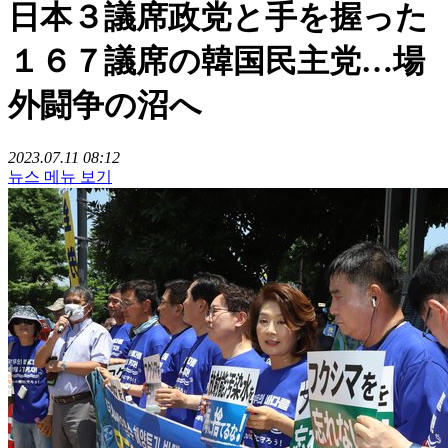
日本３議席政党と手を握った
１６７議席の韓国民主党…場
外闘争の沼へ
2023.07.11 08:12
뉴스 메뉴 보기