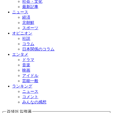
社会・文化
最新記事
ニュース
経済
北朝鮮
スポーツ
オピニオン
社説
コラム
日本関係のコラム
エンタメ
ドラマ
音楽
映画
アイドル
芸能一般
ランキング
ニュース
コメント
みんなの感想
검색어 입력폼