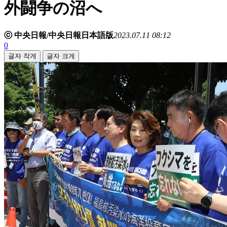
外闘争の沼へ
ⓒ 中央日報/中央日報日本語版
2023.07.11 08:12
0
글자 작게
글자 크게