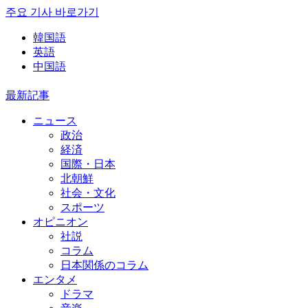
주요 기사 바로가기
韓国語
英語
中国語
最新記事
ニュース
政治
経済
国際・日本
北朝鮮
社会・文化
スポーツ
オピニオン
社説
コラム
日本関係のコラム
エンタメ
ドラマ