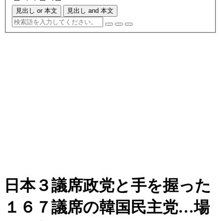
見出し or 本文
見出し and 本文
日本３議席政党と手を握った
１６７議席の韓国民主党…場