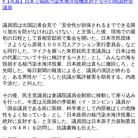
#【写真】日本で福島汚染水海洋投機反対デモ中の韓国野党
議員
議員団は出国記者会見で「安全性が担保されるまでできる限
り放出を防がなければいけない」と主張した後、現地での最
初の日程として首相官邸前で集会を開いた。日本市民団体
「さようなら原発１０００万人アクション実行委員会」など
も同行した。マイクを握った朱哲鉉民主党議員は「日本は他
の代案について十分に検討するべきだ」とし「みんなの海を
毀損する核汚染水海洋投棄、日本政府は直ちに撤回しろ」と
先唱した。毎日新聞の報道によると、議員の演説が終わる
と、ある男性が「こうした抗議が風評被害を助長する。内政
干渉だ」と叫んだ。
その後、民主党議員は参議院議員会館前に移動して座り込み
を行った。今度は元医師の李龍彬（イ・ヨンビン）議員が
「国会議員である前に医師、科学者として内部被ばくの危険
性をよく知っている」とし「日本政府の核汚染水海洋投棄に
絶対に反対する」と主張した。議員団は日本原子力規制委員
会（ＮＡＲ）を訪問し、抗議書翰も伝えた。