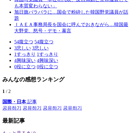
も本質変わらない」
旭日旗バラバラに…国会で粉砕した韓国野党議員が話
題
ＩＡＥＡ事務局長を国会に呼んでおきながら…韓国最
大野党、怒号・デモ・暴言
54
腹立つ
54
腹立つ
3
悲しい
3
悲しい
1
すっきり
1
すっきり
4
興味深い
4
興味深い
0
役に立つ
0
役に立つ
みんなの感想ランキング
1
/ 2
国際・日本
記事
공유하기
공유하기
공유하기
공유하기
最新記事