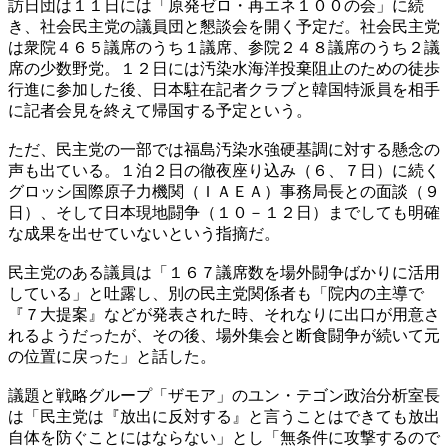
訪日団は１１日には「原発ゼロ・再エネ１００の会」に続
き、社会民主党の議員団と懇談会を開く予定だ。社会民主党
は衆院４６５議席のうち１議席、参院２４８議席のうち２議
席の少数野党。１２日には汚染水海洋投棄阻止のための徒歩
行進に参加した後、日本駐在記者クラブと韓国特派員を相手
に記者会見を終えて帰国する予定という。
ただ、民主党の一部では福島汚染水強硬基調に対する懸念の
声も出ている。１泊２日の徹夜座り込み（６、７日）に続く
グロッシ国際原子力機関（ＩＡＥＡ）事務局長との面談（９
日）、そして日本現地闘争（１０－１２日）までしても明確
な成果を出せていないという指摘だ。
民主党のある議員は「１６７議席数を場外闘争ばかりに活用
している」と吐露し、別の民主党関係者も「院内の主導で
『７大提案』などが発表された時、それなりに出口が用意さ
れるようだったが、その後、場外集会と断食闘争が続いて元
の位置に戻った」と話した。
議題と戦略グループ「ザモア」のユン・テゴン政治分析室長
は「民主党は『放出に反対する』と言うことはできても放出
自体を防ぐことにはならない」とし「無条件に攻撃するので