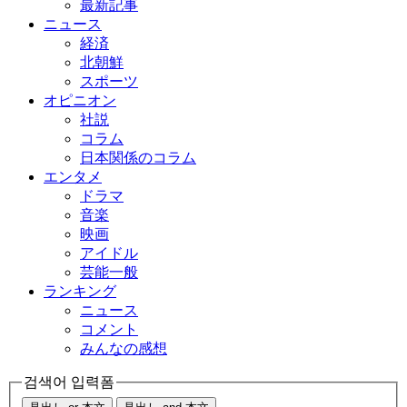
最新記事
ニュース
経済
北朝鮮
スポーツ
オピニオン
社説
コラム
日本関係のコラム
エンタメ
ドラマ
音楽
映画
アイドル
芸能一般
ランキング
ニュース
コメント
みんなの感想
검색어 입력폼