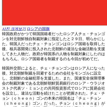
사진 크게보기
ロシアの国旗
韓国政府がかつて韓国国籍者だったロシア人チェ・チョンゴ
ンを対北朝鮮独自制裁対象に指定したと２９日、明らかにし
た。韓国人だったチェ・チョンゴンはロシア国籍を取得した
後、核兵器開発に投入された北朝鮮の違法な金融活動を支援
してきた人物だ。政府が韓国系の人物を制裁対象にしたのは
もちろん、ロシア国籍者を制裁するのも今回が初めてだ。
韓国外交部によると、チェ・チョンゴンはロシア人になった
後、対北朝鮮制裁を回避するための会社をモンゴルに設立
し、北朝鮮の金融犯罪を支援した。また、国連安全保障理事
会の制裁対象である北朝鮮朝鮮貿易銀行のロシア・ウラジオ
ストク代表ソ・ミョンとの共同投資形式でロシアに貿易会社
を設立し、違法な活動を続けたことが把握された。チェ・チ
ョン（ｃｈｅｏｎ）ゴンの本来の韓国名は「チェ・チョン
（ｃｈｅｏｎｇ）ゴン」だった。チョン（ｃｈｅｏｎｇ）が