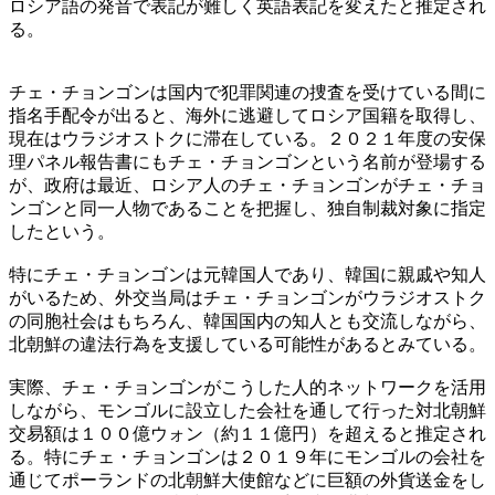
ロシア語の発音で表記が難しく英語表記を変えたと推定され
る。
チェ・チョンゴンは国内で犯罪関連の捜査を受けている間に
指名手配令が出ると、海外に逃避してロシア国籍を取得し、
現在はウラジオストクに滞在している。２０２１年度の安保
理パネル報告書にもチェ・チョンゴンという名前が登場する
が、政府は最近、ロシア人のチェ・チョンゴンがチェ・チョ
ンゴンと同一人物であることを把握し、独自制裁対象に指定
したという。
特にチェ・チョンゴンは元韓国人であり、韓国に親戚や知人
がいるため、外交当局はチェ・チョンゴンがウラジオストク
の同胞社会はもちろん、韓国国内の知人とも交流しながら、
北朝鮮の違法行為を支援している可能性があるとみている。
実際、チェ・チョンゴンがこうした人的ネットワークを活用
しながら、モンゴルに設立した会社を通して行った対北朝鮮
交易額は１００億ウォン（約１１億円）を超えると推定され
る。特にチェ・チョンゴンは２０１９年にモンゴルの会社を
通じてポーランドの北朝鮮大使館などに巨額の外貨送金をし