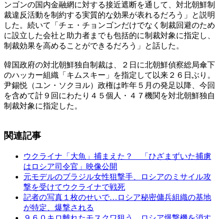
ンゴンの国内金融網に対する接近遮断を通して、対北朝鮮制
裁違反活動を制約する実質的な効果が表れるだろう」と説明
した。続いて「チェ・チョンゴンだけでなく制裁回避のため
に設立した会社と助力者までも包括的に制裁対象に指定し、
制裁効果を高めることができるだろう」と話した。
韓国政府の対北朝鮮独自制裁は、２日に北朝鮮偵察総局傘下
のハッカー組織「キムスキー」を指定して以来２６日ぶり。
尹錫悦（ユン・ソクヨル）政権は昨年５月の発足以降、今回
を含めて計９回にわたり４５個人・４７機関を対北朝鮮独自
制裁対象に指定した。
関連記事
ウクライナ「大魚」捕まえた？ 「ひざまずいた捕虜
はロシア司令官」映像公開
元モデルのブラジル女性狙撃手、ロシアのミサイル攻
撃を受けてウクライナで戦死
記者の写真１枚のせいで…ロシア秘密傭兵組織の基地
が特定、爆撃される
９６０キロ離れたモスクワ狙う、ロシア爆撃機を消す