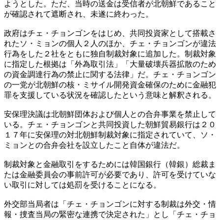
ようとした。ただ、当時の送金は受信者が北朝鮮であること
が確認されて遮断され、未遂に終わった。
政府はチェ・チョンゴンをはじめ、共同投資家として搭載さ
れたソ・ミョンの個人２人のほか、チェ・チョンゴンが違法
行為をした２社をともに独自制裁対象に追加した。制裁対象
に指定した根拠は「外為取引法」「大量破壊兵器拡散のため
の資金調達行為の禁止に関する法律」だ。チェ・チョンゴン
の一党が北朝鮮の核・ミサイル開発資金確保のために金融犯
罪を支援している状況を確認したという意味と解釈される。
安保理決議は北朝鮮団体および個人との合弁事業を禁止して
いる。チェ・チョンゴンと共同投資した朝鮮貿易銀行は２０
１７年に安保理の対北朝鮮制裁対象に指定されていて、ソ・
ミョンとの合弁会社を設立したこと自体が違法だ。
制裁対象と金融取引をするためには韓国銀行（韓銀）総裁ま
たは金融委員会の事前許可が必要であり、許可を受けていな
い取引に対しては処罰を受けることになる。
外交部当局者は「チェ・チョンゴンに対する制裁は外交・情
報・捜査当局の緊密な連携で決定された」とし「チェ・チョ