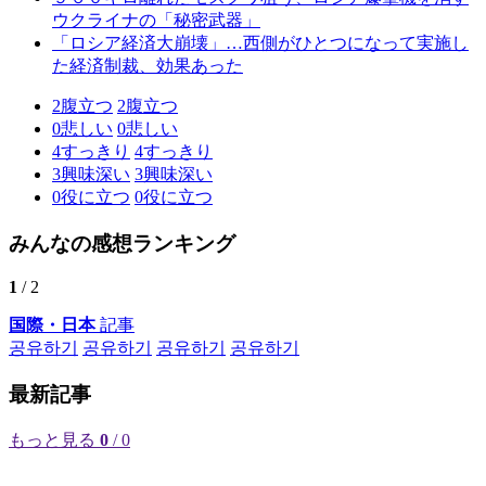
ウクライナの「秘密武器」
「ロシア経済大崩壊」…西側がひとつになって実施し
た経済制裁、効果あった
2
腹立つ
2
腹立つ
0
悲しい
0
悲しい
4
すっきり
4
すっきり
3
興味深い
3
興味深い
0
役に立つ
0
役に立つ
みんなの感想ランキング
1
/ 2
国際・日本
記事
공유하기
공유하기
공유하기
공유하기
最新記事
もっと見る
0
/ 0