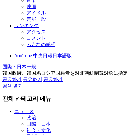
音楽
映画
アイドル
芸能一般
ランキング
アクセス
コメント
みんなの感想
YouTube 中央日報日本語版
国際・日本一般
韓国政府、韓国系ロシア国籍者を対北朝鮮制裁対象に指定
공유하기
공유하기
공유하기
검색 열기
전체 카테고리 메뉴
ニュース
政治
国際・日本
社会・文化