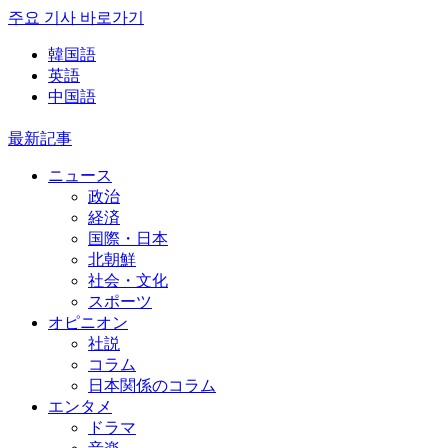
주요 기사 바로가기
韓国語
英語
中国語
最新記事
ニュース
政治
経済
国際・日本
北朝鮮
社会・文化
スポーツ
オピニオン
社説
コラム
日本関係のコラム
エンタメ
ドラマ