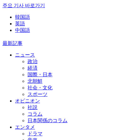
주요 기사 바로가기
韓国語
英語
中国語
最新記事
ニュース
政治
経済
国際・日本
北朝鮮
社会・文化
スポーツ
オピニオン
社説
コラム
日本関係のコラム
エンタメ
ドラマ