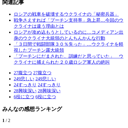
関連記事
ロシアの戦車を破壊するウクライナの「秘密兵器」
戦争さえすれば「プーチン支持率」急上昇…今回のウ
クライナは違う理由とは
ロシアが攻め込もうとしているのに…コメディアン出
身のウクライナ大統領のとんちんかんな行動
「３日間で戦闘部隊３０％失った」…ウクライナを軽
視したプーチン露大統領
「プーチンにだまされた、訓練だと思っていた」 ウ
クライナに捕えられた２０歳ロシア軍人の絶叫
27
腹立つ
27
腹立つ
249
悲しい
249
悲しい
24
すっきり
24
すっきり
28
興味深い
28
興味深い
6
役に立つ
6
役に立つ
みんなの感想ランキング
1
/ 2