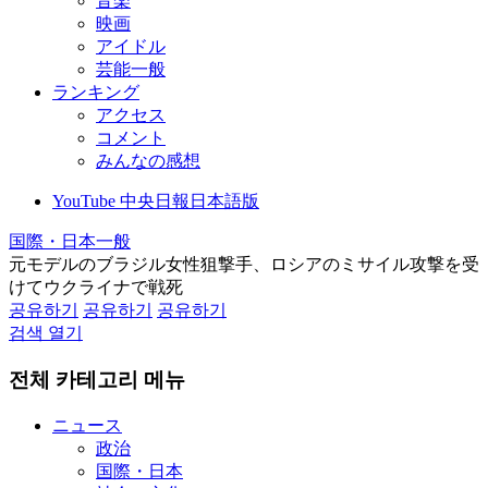
音楽
映画
アイドル
芸能一般
ランキング
アクセス
コメント
みんなの感想
YouTube 中央日報日本語版
国際・日本一般
元モデルのブラジル女性狙撃手、ロシアのミサイル攻撃を受
けてウクライナで戦死
공유하기
공유하기
공유하기
검색 열기
전체 카테고리 메뉴
ニュース
政治
国際・日本