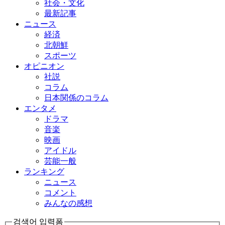
社会・文化
最新記事
ニュース
経済
北朝鮮
スポーツ
オピニオン
社説
コラム
日本関係のコラム
エンタメ
ドラマ
音楽
映画
アイドル
芸能一般
ランキング
ニュース
コメント
みんなの感想
검색어 입력폼