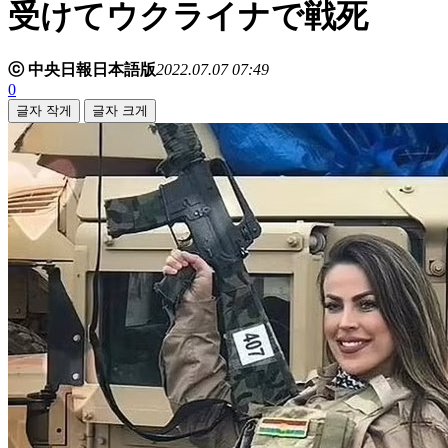
受けてウクライナで戦死
ⓒ 中央日報日本語版
2022.07.07 07:49
0
글자 작게
글자 크게