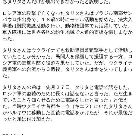
ちタリタさんだけが脱出できなかったと説明した。
ロシア軍の攻撃で亡くなったタリタさんはブラジル南部サン
パウロ州出身で、１８歳の時にモデル活動を始めた。法大入
学後は難民救護活動を行い、動物権団体でも活躍していた。
軍入隊後には世界各地の紛争地域で人道的支援を惜しまなか
った。
タリタさんはウクライナでも救助隊員兼狙撃手として活動し
ていたことが分かった。民間人を保護して援護する一方、ロ
シア軍の進撃を防ぐ役割を果たしていた。だが、ウクライナ
義勇軍への合流から３週後、タリタさんは命を失ってしまっ
た。
タリタさんの弟は「先月２７日、タリタと電話で話をした。
ロシア軍の盗聴のために長くは話せないと言った。ただ生き
ていることを知らせるために電話をしたと言った」と伝え
た。当時ウクライナ首都キーウ（キエフ）にいたタリタさん
がハルキウに移動した直後に電話をかけたが、それが最後だ
ったと弟は付け加えた。