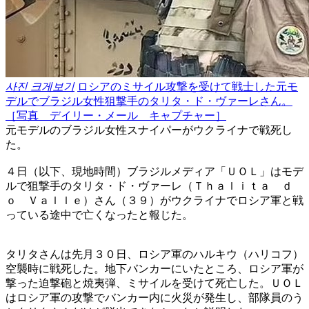
사진 크게보기
ロシアのミサイル攻撃を受けて戦士した元モ
デルでブラジル女性狙撃手のタリタ・ド・ヴァーレさん。
［写真 デイリー・メール キャプチャー］
元モデルのブラジル女性スナイパーがウクライナで戦死し
た。
４日（以下、現地時間）ブラジルメディア「ＵＯＬ」はモデ
ルで狙撃手のタリタ・ド・ヴァーレ（Ｔｈａｌｉｔａ ｄ
ｏ Ｖａｌｌｅ）さん（３９）がウクライナでロシア軍と戦
っている途中で亡くなったと報じた。
タリタさんは先月３０日、ロシア軍のハルキウ（ハリコフ）
空襲時に戦死した。地下バンカーにいたところ、ロシア軍が
撃った迫撃砲と焼夷弾、ミサイルを受けて死亡した。ＵＯＬ
はロシア軍の攻撃でバンカー内に火災が発生し、部隊員のう