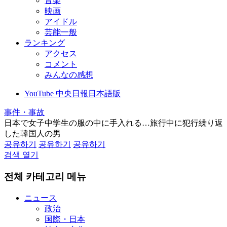
音楽
映画
アイドル
芸能一般
ランキング
アクセス
コメント
みんなの感想
YouTube 中央日報日本語版
事件・事故
日本で女子中学生の服の中に手入れる…旅行中に犯行繰り返
した韓国人の男
공유하기
공유하기
공유하기
검색 열기
전체 카테고리 메뉴
ニュース
政治
国際・日本