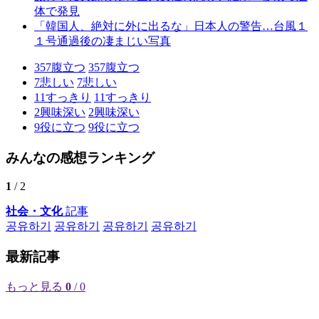
体で発見
「韓国人、絶対に外に出るな」日本人の警告…台風１
１号通過後の凄まじい写真
357
腹立つ
357
腹立つ
7
悲しい
7
悲しい
11
すっきり
11
すっきり
2
興味深い
2
興味深い
9
役に立つ
9
役に立つ
みんなの感想ランキング
1
/ 2
社会・文化
記事
공유하기
공유하기
공유하기
공유하기
最新記事
もっと見る
0
/ 0