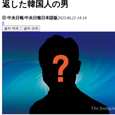
返した韓国人の男
ⓒ 中央日報/中央日報日本語版
2023.06.21 14:14
0
글자 작게
글자 크게