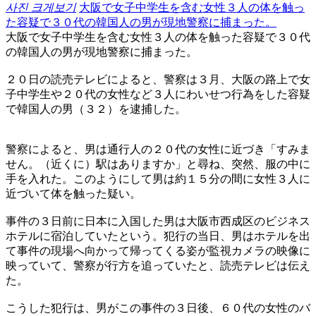
사진 크게보기
大阪で女子中学生を含む女性３人の体を触っ
た容疑で３０代の韓国人の男が現地警察に捕まった。
大阪で女子中学生を含む女性３人の体を触った容疑で３０代
の韓国人の男が現地警察に捕まった。
２０日の読売テレビによると、警察は３月、大阪の路上で女
子中学生や２０代の女性など３人にわいせつ行為をした容疑
で韓国人の男（３２）を逮捕した。
警察によると、男は通行人の２０代の女性に近づき「すみま
せん。（近くに）駅はありますか」と尋ね、突然、服の中に
手を入れた。このようにして男は約１５分の間に女性３人に
近づいて体を触った疑い。
事件の３日前に日本に入国した男は大阪市西成区のビジネス
ホテルに宿泊していたという。犯行の当日、男はホテルを出
て事件の現場へ向かって帰ってくる姿が監視カメラの映像に
映っていて、警察が行方を追っていたと、読売テレビは伝え
た。
こうした犯行は、男がこの事件の３日後、６０代の女性のバ