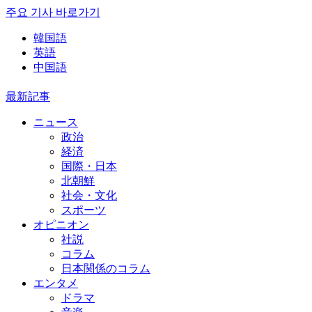
주요 기사 바로가기
韓国語
英語
中国語
最新記事
ニュース
政治
経済
国際・日本
北朝鮮
社会・文化
スポーツ
オピニオン
社説
コラム
日本関係のコラム
エンタメ
ドラマ