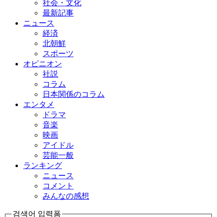
社会・文化
最新記事
ニュース
経済
北朝鮮
スポーツ
オピニオン
社説
コラム
日本関係のコラム
エンタメ
ドラマ
音楽
映画
アイドル
芸能一般
ランキング
ニュース
コメント
みんなの感想
검색어 입력폼