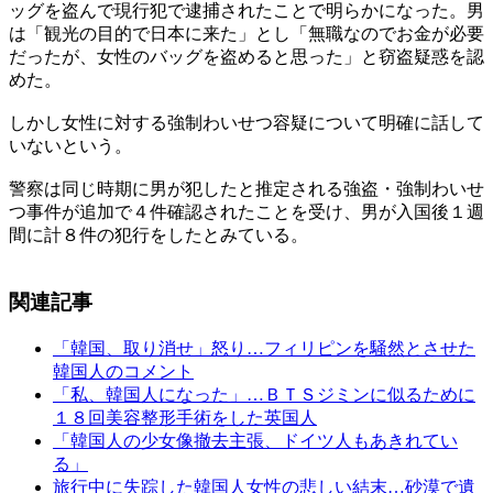
ッグを盗んで現行犯で逮捕されたことで明らかになった。男
は「観光の目的で日本に来た」とし「無職なのでお金が必要
だったが、女性のバッグを盗めると思った」と窃盗疑惑を認
めた。
しかし女性に対する強制わいせつ容疑について明確に話して
いないという。
警察は同じ時期に男が犯したと推定される強盗・強制わいせ
つ事件が追加で４件確認されたことを受け、男が入国後１週
間に計８件の犯行をしたとみている。
関連記事
「韓国、取り消せ」怒り…フィリピンを騒然とさせた
韓国人のコメント
「私、韓国人になった」…ＢＴＳジミンに似るために
１８回美容整形手術をした英国人
「韓国人の少女像撤去主張、ドイツ人もあきれてい
る」
旅行中に失踪した韓国人女性の悲しい結末…砂漠で遺