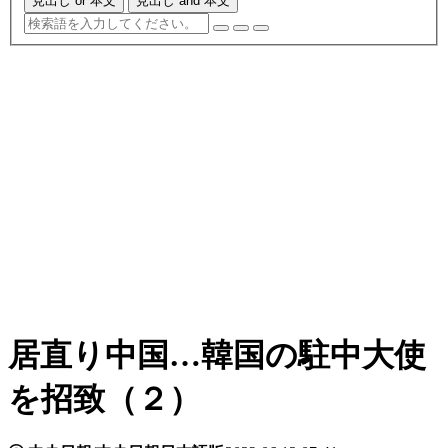
見出し or 本文
見出し and 本文
居直り中国…韓国の駐中大使
を招致（２）