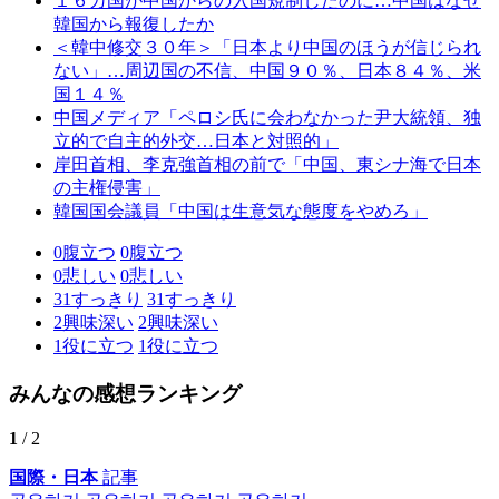
１６カ国が中国からの入国規制したのに…中国はなぜ
韓国から報復したか
＜韓中修交３０年＞「日本より中国のほうが信じられ
ない」…周辺国の不信、中国９０％、日本８４％、米
国１４％
中国メディア「ペロシ氏に会わなかった尹大統領、独
立的で自主的外交…日本と対照的」
岸田首相、李克強首相の前で「中国、東シナ海で日本
の主権侵害」
韓国国会議員「中国は生意気な態度をやめろ」
0
腹立つ
0
腹立つ
0
悲しい
0
悲しい
31
すっきり
31
すっきり
2
興味深い
2
興味深い
1
役に立つ
1
役に立つ
みんなの感想ランキング
1
/ 2
国際・日本
記事