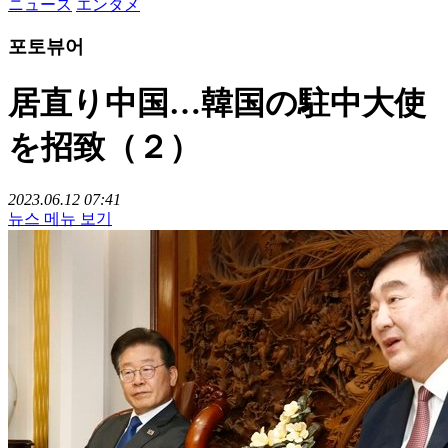
ニュース
エンタメ
포토뷰어
居直り中国…韓国の駐中大使
を招致（２）
2023.06.12 07:41
뉴스 메뉴 보기