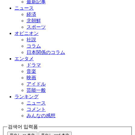
最新記事
ニュース
経済
北朝鮮
スポーツ
オピニオン
社説
コラム
日本関係のコラム
エンタメ
ドラマ
音楽
映画
アイドル
芸能一般
ランキング
ニュース
コメント
みんなの感想
검색어 입력폼