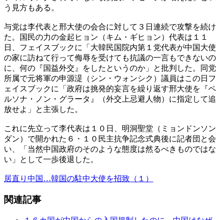
う見方もある。
与党は李代表と邢大使の会合に対して３日連続で攻撃を続け
た。国民の力の金起ヒョン（キム・ギヒョン）代表は１１
日、フェイスブックに「大韓民国院内第１党代表が中国大使
の家に訪ねて行って侮辱を受けても抗議の一言もできないの
に、何の『国益外交』をしたというのか」と批判した。同党
所属で元将軍の申源湜（シン・ウォンシク）議員はこの日フ
ェイスブックに「政府は挑発的妄言を繰り返す邢大使を『ペ
ルソナ・ノン・グラータ』（外交上忌避人物）に指定して追
放せよ」と主張した。
これに先立って李代表は１０日、明洞聖堂（ミョンドンソン
ダン）で開かれた６・１０民主抗争記念式典後に記者団と会
い、「当然中国政府のそのような態度は然るべきものではな
い」として一歩後退した。
居直り中国…韓国の駐中大使を招致（１）
関連記事