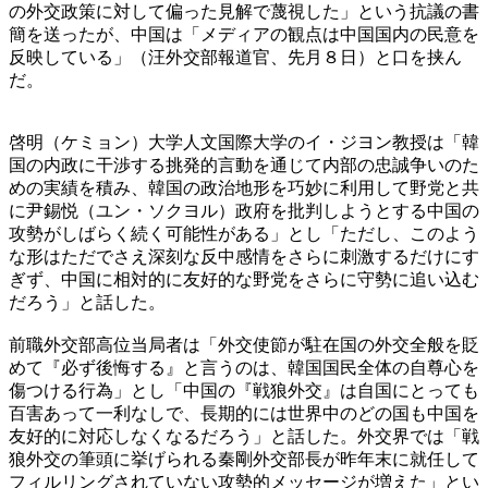
の外交政策に対して偏った見解で蔑視した」という抗議の書
簡を送ったが、中国は「メディアの観点は中国国内の民意を
反映している」（汪外交部報道官、先月８日）と口を挟ん
だ。
啓明（ケミョン）大学人文国際大学のイ・ジヨン教授は「韓
国の内政に干渉する挑発的言動を通じて内部の忠誠争いのた
めの実績を積み、韓国の政治地形を巧妙に利用して野党と共
に尹錫悦（ユン・ソクヨル）政府を批判しようとする中国の
攻勢がしばらく続く可能性がある」とし「ただし、このよう
な形はただでさえ深刻な反中感情をさらに刺激するだけにす
ぎず、中国に相対的に友好的な野党をさらに守勢に追い込む
だろう」と話した。
前職外交部高位当局者は「外交使節が駐在国の外交全般を貶
めて『必ず後悔する』と言うのは、韓国国民全体の自尊心を
傷つける行為」とし「中国の『戦狼外交』は自国にとっても
百害あって一利なしで、長期的には世界中のどの国も中国を
友好的に対応しなくなるだろう」と話した。外交界では「戦
狼外交の筆頭に挙げられる秦剛外交部長が昨年末に就任して
フィルリングされていない攻勢的メッセージが増えた」とい