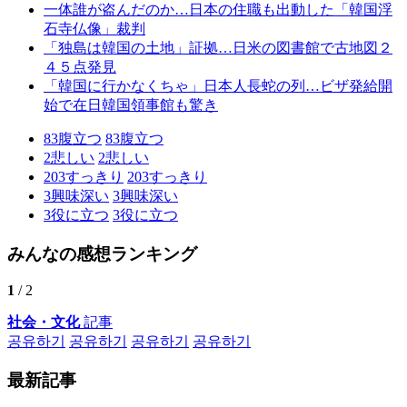
一体誰が盗んだのか…日本の住職も出動した「韓国浮
石寺仏像」裁判
「独島は韓国の土地」証拠…日米の図書館で古地図２
４５点発見
「韓国に行かなくちゃ」日本人長蛇の列…ビザ発給開
始で在日韓国領事館も驚き
83
腹立つ
83
腹立つ
2
悲しい
2
悲しい
203
すっきり
203
すっきり
3
興味深い
3
興味深い
3
役に立つ
3
役に立つ
みんなの感想ランキング
1
/ 2
社会・文化
記事
공유하기
공유하기
공유하기
공유하기
最新記事