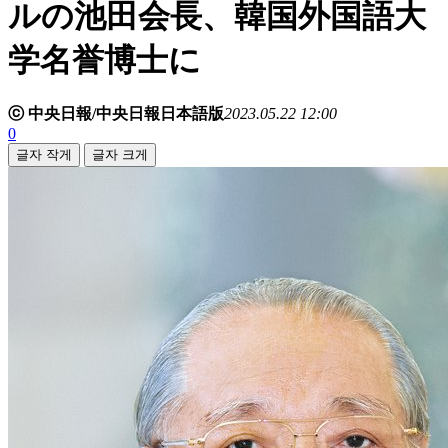
ルの池田会長、韓国外国語大
学名誉博士に
ⓒ 中央日報/中央日報日本語版
2023.05.22 12:00
0
글자 작게
글자 크게