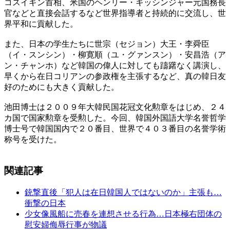
コスイギン首相、米国のヘンリー・キッシンジャー元国務長
官などと直接会話するなど世界指導者と持続的に交流し、世
界平和に貢献した。
また、日本の学生たちに世宗（セジョン）大王・李舜臣
（イ・スンシン）・柳寛順（ユ・グァンスン）・安昌浩（ア
ン・チャンホ）など韓国の偉人に対しても躊躇なく講演し、
早くから在日コリアンの参政権を主張するなど、真の韓日友
好のためにも大きく貢献した。
池田博士は２００９年大韓民国花冠文化勲章をはじめ、２４
カ国で国家勲章を受勲した。今回、韓国外国語大学名誉哲学
博士号で韓国国内で２０番目、世界で４０３番目の名誉学術
称号を受けた。
関連記事
銃撃直後「犯人は在日韓国人ではないのか」主張も…
衝撃の日本
少女像風船に売春を連想させる行為…日本極右団体の
慰安婦侮辱行事が物議