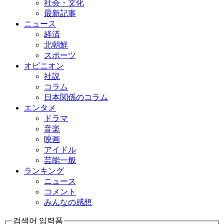
社会・文化
最新記事
ニュース
経済
北朝鮮
スポーツ
オピニオン
社説
コラム
日本関係のコラム
エンタメ
ドラマ
音楽
映画
アイドル
芸能一般
ランキング
ニュース
コメント
みんなの感想
검색어 입력폼