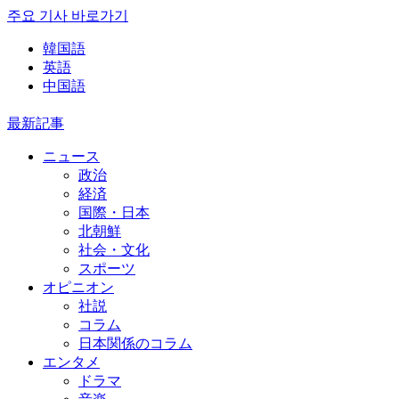
주요 기사 바로가기
韓国語
英語
中国語
最新記事
ニュース
政治
経済
国際・日本
北朝鮮
社会・文化
スポーツ
オピニオン
社説
コラム
日本関係のコラム
エンタメ
ドラマ