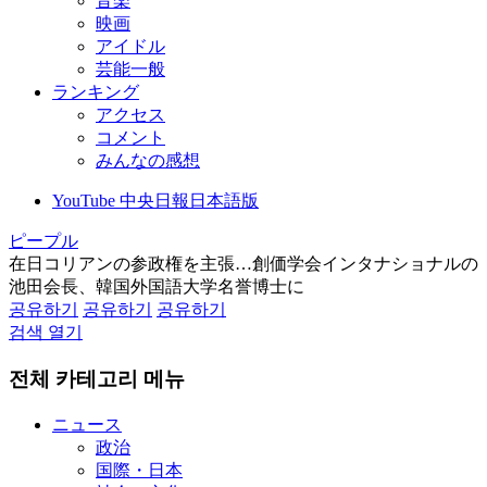
音楽
映画
アイドル
芸能一般
ランキング
アクセス
コメント
みんなの感想
YouTube 中央日報日本語版
ピープル
在日コリアンの参政権を主張…創価学会インタナショナルの
池田会長、韓国外国語大学名誉博士に
공유하기
공유하기
공유하기
검색 열기
전체 카테고리 메뉴
ニュース
政治
国際・日本