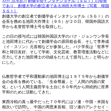
사진 크게보기
創価学会インタナショナル（ＳＧＩ）の会長
であり、創価大学の創立者である池田大作博士［写真 韓国
ＳＧＩ］
創価大学の創立者で創価学会インタナショナル（ＳＧＩ）の
会長を務める池田大作博士（９５）が２０日、韓国外国語大
学から名誉哲学博士号を取得した。
この日の授与式には韓国外国語大学のパク・ジョンウン学長
と池田博士に代わって創価学会の原田稔会長、そして李寿成
（イ・スソン）元首相などが参加した。パク学長は「世界平
和と韓日友好、そして学術、文化芸術、教育増進活動などに
尽力してきた池田博士の功績をたたえて授与した」と明らか
にした。
仏教哲学者で平和運動家の池田博士は１９７５年から創価学
会の会長を務めている。「生命尊厳」と「人間の内面の変
化」という人間主義哲学を土台に６０年代から持続的に世界
平和のために活動してきた。
東西冷戦の真っ最中だった７０年代にはソ連・中国・米国を
相次いで訪問し、中国の周恩来首相、旧ソ連のアレクセイ・