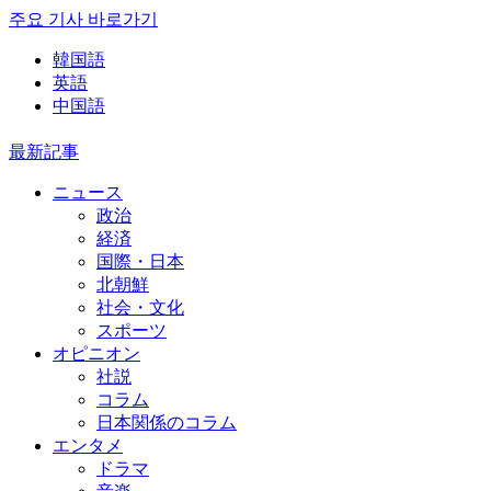
주요 기사 바로가기
韓国語
英語
中国語
最新記事
ニュース
政治
経済
国際・日本
北朝鮮
社会・文化
スポーツ
オピニオン
社説
コラム
日本関係のコラム
エンタメ
ドラマ