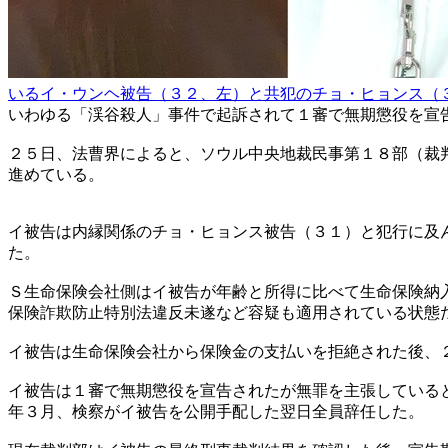
いるイ・ウンヘ被告（３２、左）と共犯のチョ・ヒョンス（
いわゆる「渓谷殺人」事件で起訴されて１審で無期懲役を宣
２５日、法曹界によると、ソウル中央地裁民事第１８部（裁
進めている。
イ被告は内縁関係のチョ・ヒョンス被告（３１）と犯行に及
た。
Ｓ生命保険会社側はイ被告が年齢と所得に比べて生命保険納
保険詐欺防止特別法違反未遂など容疑も適用されている状態
イ被告は生命保険会社から保険金の支払いを拒絶された後、
イ被告は１審で無期懲役を宣告されたが無罪を主張している
年３月、検察がイ被告を公開手配した翌日全員辞任した。