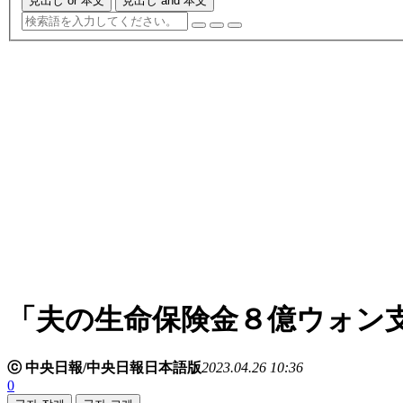
見出し or 本文
見出し and 本文
「夫の生命保険金８億ウォン
ⓒ 中央日報/中央日報日本語版
2023.04.26 10:36
0