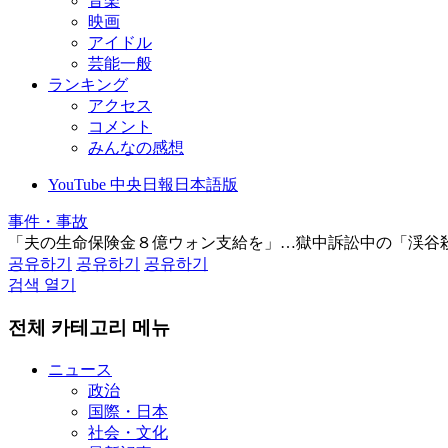
音楽
映画
アイドル
芸能一般
ランキング
アクセス
コメント
みんなの感想
YouTube 中央日報日本語版
事件・事故
「夫の生命保険金８億ウォン支給を」…獄中訴訟中の「渓谷
공유하기
공유하기
공유하기
검색 열기
전체 카테고리 메뉴
ニュース
政治
国際・日本
社会・文化