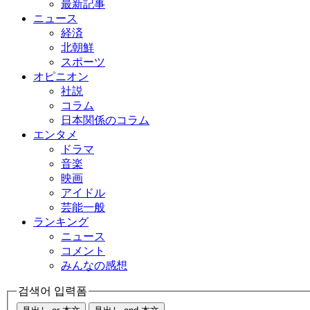
最新記事
ニュース
経済
北朝鮮
スポーツ
オピニオン
社説
コラム
日本関係のコラム
エンタメ
ドラマ
音楽
映画
アイドル
芸能一般
ランキング
ニュース
コメント
みんなの感想
검색어 입력폼