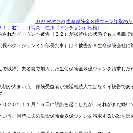
사진 크게보기
生命保険金８億ウォン詐取のた
３１、右）。［写真 仁川（インチョン）地検］
告されたイ・ウンヘ被告（３２）が収監中の状態でも夫名義で
判長パク・ジュンミン部長判事）はイ被告がＳ生命保険会社に
んで以降、夫名義で加入した生命保険金８億ウォンを請求した
入額が大きい点、保険受益者が法廷相続人ではなくイ被告であ
だ。
２０２０年１１月１６日に訴訟を起こしたが、それがまだ続い
という。同時に夫の生命保険金８億ウォンを請求する訴訟を進