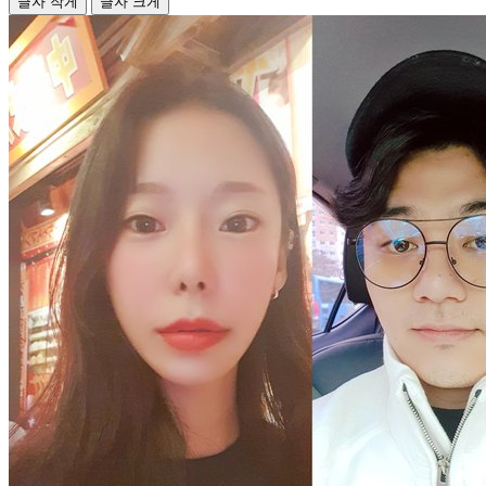
글자 작게
글자 크게