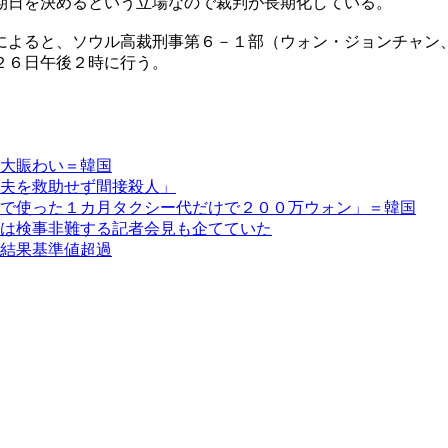
期日を決めるという立場なので裁判が長期化している。
によると、ソウル高裁刑事第６－１部（ウォン・ジョンチャン
２６日午後２時に行う。
大賑わい＝韓国
夫を救助せず間接殺人」
で使った１カ月タクシー代だけで２００万ウォン」＝韓国
は検事非難する記者会見も企てていた
結果基準値超過