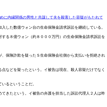
めに内縁関係の男性と共謀して夫を殺害した容疑がもたれて
加入した数億ウォン台の生命保険金請求訴訟を継続している。
対する８億ウォン（約８０００万円）の生命保険金請求訴訟を
が、保険詐欺を疑ったＳ生命保険会社側から支払いを拒絶され
る点などを疑ったという。イ被告は現在、殺人容疑だけでなく
ているということだ。
めてきたという。イ被告の弁護を担当した訴訟代理人２人は昨