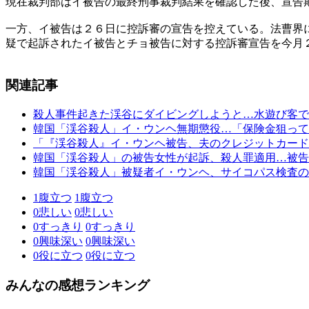
現在裁判部はイ被告の最終刑事裁判結果を確認した後、宣告
一方、イ被告は２６日に控訴審の宣告を控えている。法曹界
疑で起訴されたイ被告とチョ被告に対する控訴審宣告を今月
関連記事
殺人事件起きた渓谷にダイビングしようと…水遊び客で
韓国「渓谷殺人」イ・ウンヘ無期懲役…「保険金狙って
「『渓谷殺人』イ・ウンヘ被告、夫のクレジットカード
韓国「渓谷殺人」の被告女性が起訴、殺人罪適用…被告
韓国「渓谷殺人」被疑者イ・ウンヘ、サイコパス検査の
1
腹立つ
1
腹立つ
0
悲しい
0
悲しい
0
すっきり
0
すっきり
0
興味深い
0
興味深い
0
役に立つ
0
役に立つ
みんなの感想ランキング