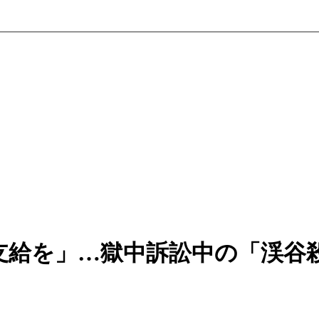
支給を」…獄中訴訟中の「渓谷