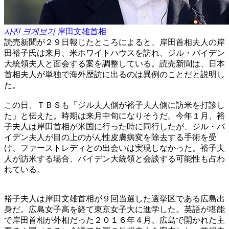
사진 크게보기
岸田文雄首相
読売新聞が２９日報じたところによると、岸田首相夫人の岸
田裕子氏は来月、米ホワイトハウスを訪れ、ジル・バイデン
大統領夫人と面会する案を調整している。読売新聞は、日本
首相夫人が単独で海外歴訪に出るのは異例のことだと説明し
た。
この日、ＴＢＳも「ジル夫人側が裕子夫人側に訪米を打診し
た」と伝えた。時期は来月中旬になりそうだ。今年１月、裕
子夫人は岸田首相が米国に行った時に同行したが、ジル・バ
イデン夫人が目の上のがん性皮膚病変を除去する手術を受
け、ファーストレディとの出会いは実現しなかった。裕子夫
人が訪米する場合、バイデン大統領と会談する可能性も占わ
れている。
裕子夫人は岸田文雄首相が９回当選した選挙区である広島出
身だ。広島女子高を経て東京女子大に進学した。英語が堪能
で岸田首相が外相だった２０１６年４月、広島で開かれた主