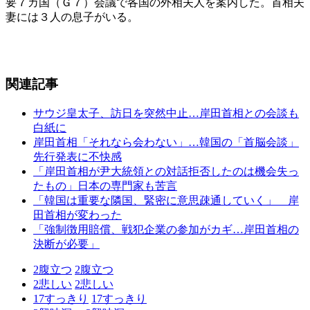
要７カ国（Ｇ７）会議で各国の外相夫人を案内した。首相夫
妻には３人の息子がいる。
関連記事
サウジ皇太子、訪日を突然中止…岸田首相との会談も
白紙に
岸田首相「それなら会わない」…韓国の「首脳会談」
先行発表に不快感
「岸田首相が尹大統領との対話拒否したのは機会失っ
たもの」日本の専門家も苦言
「韓国は重要な隣国、緊密に意思疎通していく」 岸
田首相が変わった
「強制徴用賠償、戦犯企業の参加がカギ…岸田首相の
決断が必要」
2
腹立つ
2
腹立つ
2
悲しい
2
悲しい
17
すっきり
17
すっきり