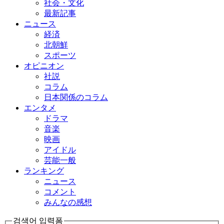
社会・文化
最新記事
ニュース
経済
北朝鮮
スポーツ
オピニオン
社説
コラム
日本関係のコラム
エンタメ
ドラマ
音楽
映画
アイドル
芸能一般
ランキング
ニュース
コメント
みんなの感想
검색어 입력폼