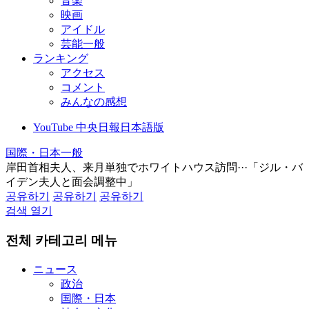
音楽
映画
アイドル
芸能一般
ランキング
アクセス
コメント
みんなの感想
YouTube 中央日報日本語版
国際・日本一般
岸田首相夫人、来月単独でホワイトハウス訪問···「ジル・バ
イデン夫人と面会調整中」
공유하기
공유하기
공유하기
검색 열기
전체 카테고리 메뉴
ニュース
政治
国際・日本