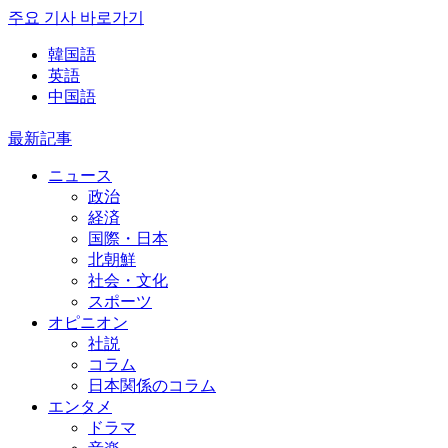
주요 기사 바로가기
韓国語
英語
中国語
最新記事
ニュース
政治
経済
国際・日本
北朝鮮
社会・文化
スポーツ
オピニオン
社説
コラム
日本関係のコラム
エンタメ
ドラマ