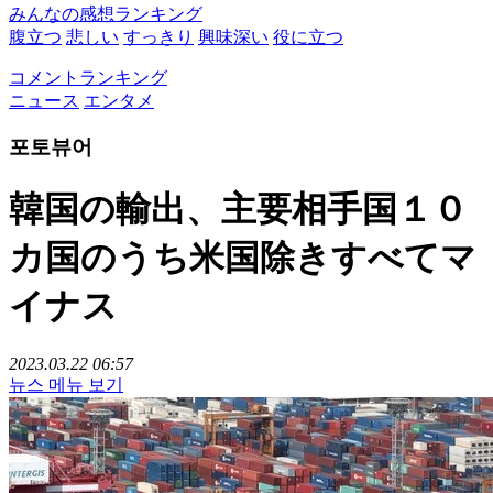
みんなの感想ランキング
腹立つ
悲しい
すっきり
興味深い
役に立つ
コメントランキング
ニュース
エンタメ
포토뷰어
韓国の輸出、主要相手国１０
カ国のうち米国除きすべてマ
イナス
2023.03.22 06:57
뉴스 메뉴 보기