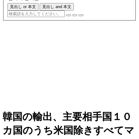
見出し or 本文
見出し and 本文
韓国の輸出、主要相手国１０
カ国のうち米国除きすべてマ