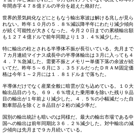
年間赤字４７８億ドルの半分を超えた格好だ。
世界的景気鈍化などにともなう輸出寒波は解ける兆しが見ら
れない。昨年１０月の５．８％減以降半年にわたり減少傾向
が続く可能性が大きくなった。今月２０日までの累積輸出額
も１２７４億ドルで前年同期より１３．４％減少した。
特に輸出の柱とされる半導体不振が長引いている。先月まで
７カ月連続マイナス成長中の半導体輸出は３月に入っても４
４．７％急減した。需要不振とメモリー単価下落の余波が続
いてだ。昨年５～６月に３．３５ドルだったＤＲＡＭ固定価
格は今年１～２月には１．８１ドルまで落ちた。
半導体だけでなく産業全般に暗雲が立ち込めている。１０大
輸出品目のうち、６９．６％増えた乗用車を除いた残り９品
目の輸出が１年前より減少した。４．５％の小幅減だった自
動車部品を除くと８品目が２桁の減少率だ。
国別の輸出統計も暗いのは同様だ。最大の輸出市場である中
国への輸出は前年同期比３６．２％減少した。対中輸出の減
少傾向は先月まで９カ月続いている。