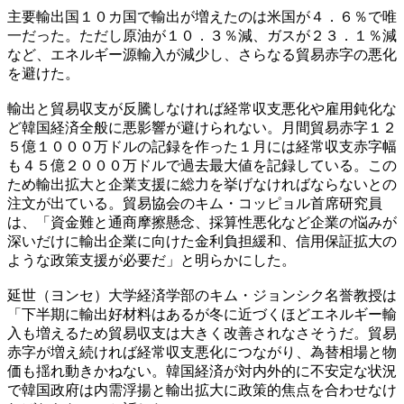
主要輸出国１０カ国で輸出が増えたのは米国が４．６％で唯
一だった。ただし原油が１０．３％減、ガスが２３．１％減
など、エネルギー源輸入が減少し、さらなる貿易赤字の悪化
を避けた。
輸出と貿易収支が反騰しなければ経常収支悪化や雇用鈍化な
ど韓国経済全般に悪影響が避けられない。月間貿易赤字１２
５億１０００万ドルの記録を作った１月には経常収支赤字幅
も４５億２０００万ドルで過去最大値を記録している。この
ため輸出拡大と企業支援に総力を挙げなければならないとの
注文が出ている。貿易協会のキム・コッピョル首席研究員
は、「資金難と通商摩擦懸念、採算性悪化など企業の悩みが
深いだけに輸出企業に向けた金利負担緩和、信用保証拡大の
ような政策支援が必要だ」と明らかにした。
延世（ヨンセ）大学経済学部のキム・ジョンシク名誉教授は
「下半期に輸出好材料はあるが冬に近づくほどエネルギー輸
入も増えるため貿易収支は大きく改善されなさそうだ。貿易
赤字が増え続ければ経常収支悪化につながり、為替相場と物
価も揺れ動きかねない。韓国経済が対内外的に不安定な状況
で韓国政府は内需浮揚と輸出拡大に政策的焦点を合わせなけ