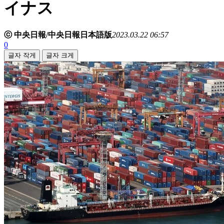
イナス
ⓒ 中央日報/中央日報日本語版
2023.03.22 06:57
0
글자 작게
글자 크게