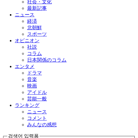
社会・文化
最新記事
ニュース
経済
北朝鮮
スポーツ
オピニオン
社説
コラム
日本関係のコラム
エンタメ
ドラマ
音楽
映画
アイドル
芸能一般
ランキング
ニュース
コメント
みんなの感想
검색어 입력폼