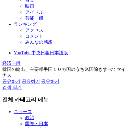
音楽
映画
アイドル
芸能一般
ランキング
アクセス
コメント
みんなの感想
YouTube 中央日報日本語版
経済一般
韓国の輸出、主要相手国１０カ国のうち米国除きすべてマイ
ナス
공유하기
공유하기
공유하기
검색 열기
전체 카테고리 메뉴
ニュース
政治
国際・日本