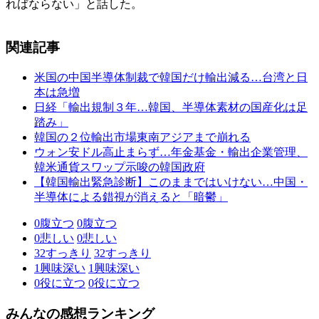
ればならない」と話した。
関連記事
米国の中国半導体制裁で韓国だけ輸出減る…台湾と日
本は急増
日経「輸出規制３年…韓国、半導体素材の国産化は足
踏み」
韓国の２位輸出市場東南アジアまで崩れる
ウォン安ドル高止まらず…年金基金・輸出企業管理、
韓米通貨スワップ示唆の韓国政府
【韓国輸出緊急診断】このままではいけない…中国・
半導体による錯視が消えると「暗鬱」
0
腹立つ
0
腹立つ
0
悲しい
0
悲しい
32
すっきり
32
すっきり
1
興味深い
1
興味深い
0
役に立つ
0
役に立つ
みんなの感想ランキング