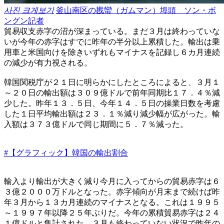
사진 크게보기
釜山南区の戡蠻（ガムマン）埠頭 ソン・ボ
ングン記者
貿易収支赤字の沼が深まっている。まだ３月は終わっていな
いが今年の赤字はすでに昨年の半分以上累積した。輸出は乗
用車と米国向けを除きいずれもマイナスを記録し６カ月連続
の減少が有力視される。
韓国関税庁が２１日に明らかにしたところによると、３月１
～２０日の輸出額は３０９億ドルで前年同期比１７．４％減
少した。昨年１３．５日、今年１４．５日の操業日数を考慮
した１日平均輸出額は２３．１％減り減少幅が広がった。輸
入額は３７３億ドルで同じ期間に５．７％減った。
#【グラフィック】韓国の輸出割合
輸入より輸出が大きく減り今月に入ってからの貿易赤字は６
３億２０００万ドルとなった。赤字傾向が月末まで続けば昨
年３月から１３カ月連続のマイナスとなる。これは１９９５
～１９９７年以降２５年ぶりだ。今年の累積貿易赤字は２４
１億ドルと集計された。３月も終わっていない状況で昨年の