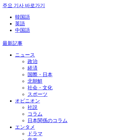
주요 기사 바로가기
韓国語
英語
中国語
最新記事
ニュース
政治
経済
国際・日本
北朝鮮
社会・文化
スポーツ
オピニオン
社説
コラム
日本関係のコラム
エンタメ
ドラマ