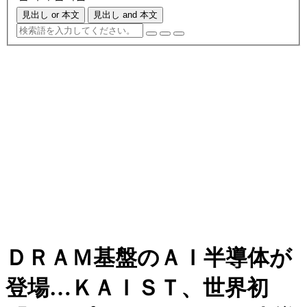
見出し or 本文
見出し and 本文
ＤＲＡＭ基盤のＡＩ半導体が
登場…ＫＡＩＳＴ、世界初