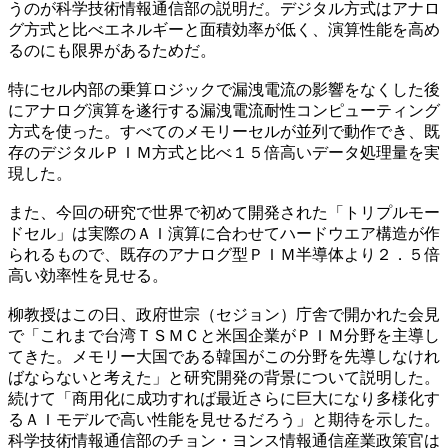
うのが科学技術情報通信部の説明だ。デジタル方式はアナロ
グ方式と比べエネルギーと面積効率が低く、演算性能を高め
るのにも限界があるためだ。
特にセル内部の乗算ロジックで漏洩電流の影響をなくした後
にアナログ演算を遂行する漏洩電流耐性コンピューティング
方式を使った。すべてのメモリーセルが並列で動作でき、既
存のデジタルＰＩＭ方式と比べ１５倍高いデータ処理量を実
現した。
また、今回の研究で世界で初めて開発された「トリプルモー
ドセル」は実際のＡＩ演算に合わせてハードウエア構造が作
られるもので、既存のアナログ型ＰＩＭ半導体より２．５倍
高い効率性を見せる。
柳教授はこの日、政府世宗（セジョン）庁舎で開かれた会見
で「これまで台湾ＴＳＭＣと米国企業がＰＩＭ分野を主導し
てきた。メモリー大国である韓国がこの分野を先導しなけれ
ばならないと考えた」と研究開発の背景について説明した。
続けて「商用化に成功すれば最近さらに巨大になり多様化す
るＡＩモデルで高い性能を見せるだろう」と期待を示した。
科学技術情報通信部のチョン・ヨンス情報通信産業政策官は