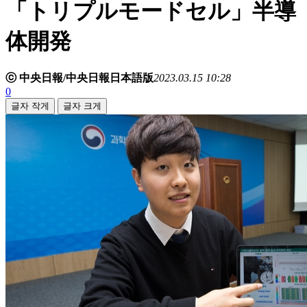
「トリプルモードセル」半導
体開発
ⓒ 中央日報/中央日報日本語版
2023.03.15 10:28
0
글자 작게
글자 크게