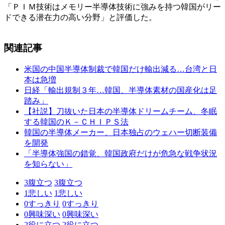
「ＰＩＭ技術はメモリー半導体技術に強みを持つ韓国がリー
ドできる潜在力の高い分野」と評価した。
関連記事
米国の中国半導体制裁で韓国だけ輸出減る…台湾と日
本は急増
日経「輸出規制３年…韓国、半導体素材の国産化は足
踏み」
【社説】刀抜いた日本の半導体ドリームチーム、冬眠
する韓国のＫ－ＣＨＩＰＳ法
韓国の半導体メーカー、日本独占のウェハー切断装備
を開発
「半導体強国の錯覚、韓国政府だけが危急な戦争状況
を知らない」
3
腹立つ
3
腹立つ
1
悲しい
1
悲しい
0
すっきり
0
すっきり
0
興味深い
0
興味深い
2
役に立つ
2
役に立つ