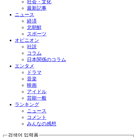
社会・文化
最新記事
ニュース
経済
北朝鮮
スポーツ
オピニオン
社説
コラム
日本関係のコラム
エンタメ
ドラマ
音楽
映画
アイドル
芸能一般
ランキング
ニュース
コメント
みんなの感想
검색어 입력폼