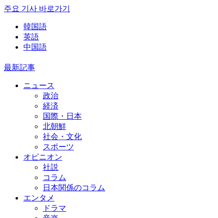
주요 기사 바로가기
韓国語
英語
中国語
最新記事
ニュース
政治
経済
国際・日本
北朝鮮
社会・文化
スポーツ
オピニオン
社説
コラム
日本関係のコラム
エンタメ
ドラマ