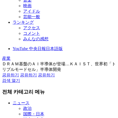
音楽
映画
アイドル
芸能一般
ランキング
アクセス
コメント
みんなの感想
YouTube 中央日報日本語版
産業
ＤＲＡＭ基盤のＡＩ半導体が登場…ＫＡＩＳＴ、世界初「ト
リプルモードセル」半導体開発
공유하기
공유하기
공유하기
검색 열기
전체 카테고리 메뉴
ニュース
政治
国際・日本