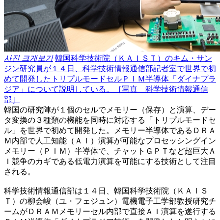
사진 크게보기
韓国科学技術院（ＫＡＩＳＴ）のキム・サン
ジン研究員が１４日、科学技術情報通信部記者室で世界で初
めて開発したトリプルモードセルＰＩＭ半導体「ダイナプラ
ジア」について説明している。［写真 科学技術情報通信
部］
韓国の研究陣が１個のセルでメモリー（保存）と演算、デー
タ変換の３種類の機能を同時に対応する「トリプルモードセ
ル」を世界で初めて開発した。メモリー半導体であるＤＲＡ
Ｍ内部で人工知能（ＡＩ）演算が可能なプロセッシングイン
メモリー（ＰＩＭ）半導体で、チャットＧＰＴなど超巨大Ａ
Ｉ競争のカギである低電力演算を可能にする技術として注目
される。
科学技術情報通信部は１４日、韓国科学技術院（ＫＡＩＳ
Ｔ）の柳会峻（ユ・フェジュン）電機電子工学部教授研究チ
ームがＤＲＡＭメモリーセル内部で直接ＡＩ演算を遂行する