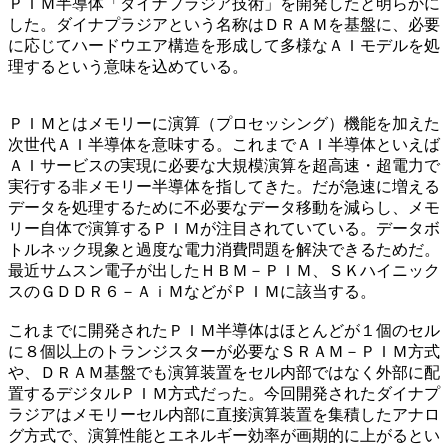
ＰＩＭ半導体「ダイナプラジア技術」を開発したと明らかに
した。ダイナプラジアという名称はＤＲＡＭを基盤に、必要
に応じてハードウエア構造を形成して多様なＡＩモデルを処
理するという意味を込めている。
ＰＩＭとはメモリーに演算（プロセッシング）機能を加えた
次世代ＡＩ半導体を意味する。これまでＡＩ半導体といえば
ＡＩサービスの実現に必要な大規模演算を超高速・超電力で
実行する非メモリー半導体を指してきた。だが急速に増える
データを処理するために不必要なデータ移動を減らし、メモ
リー自体で演算するＰＩＭが注目されていている。データボ
トルネック現象と過度な電力消費問題を解決できるためだ。
最近サムスン電子が出したＨＢＭ－ＰＩＭ、ＳＫハイニック
スのＧＤＤＲ６－ＡｉＭなどがＰＩＭに該当する。
これまでに開発されたＰＩＭ半導体はほとんどが１個のセル
に８個以上のトランジスターが必要なＳＲＡＭ－ＰＩＭ方式
や、ＤＲＡＭ基盤でも演算装置をセル内部ではなく外部に配
置するデジタルＰＩＭ方式だった。今回開発されたダイナプ
ラジアはメモリーセル内部に直接演算装置を集積したアナロ
グ方式で、演算性能とエネルギー効率が画期的に上がるとい