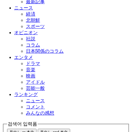
最新記事
ニュース
経済
北朝鮮
スポーツ
オピニオン
社説
コラム
日本関係のコラム
エンタメ
ドラマ
音楽
映画
アイドル
芸能一般
ランキング
ニュース
コメント
みんなの感想
검색어 입력폼