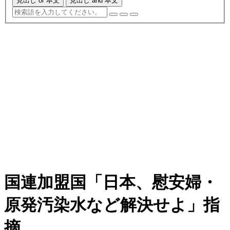
見出し or 本文
見出し and 本文
国連加盟国「日本、慰安婦・
原発汚染水など解決せよ」指
摘