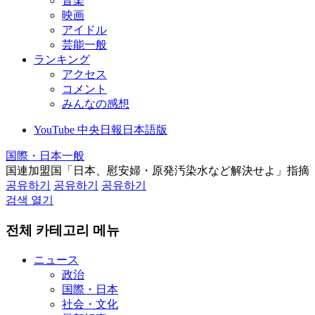
音楽
映画
アイドル
芸能一般
ランキング
アクセス
コメント
みんなの感想
YouTube 中央日報日本語版
国際・日本一般
国連加盟国「日本、慰安婦・原発汚染水など解決せよ」指摘
공유하기
공유하기
공유하기
검색 열기
전체 카테고리 메뉴
ニュース
政治
国際・日本
社会・文化