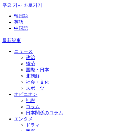
주요 기사 바로가기
韓国語
英語
中国語
最新記事
ニュース
政治
経済
国際・日本
北朝鮮
社会・文化
スポーツ
オピニオン
社説
コラム
日本関係のコラム
エンタメ
ドラマ