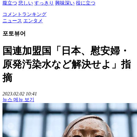
腹立つ
悲しい
すっきり
興味深い
役に立つ
コメントランキング
ニュース
エンタメ
포토뷰어
国連加盟国「日本、慰安婦・
原発汚染水など解決せよ」指
摘
2023.02.02 10:41
뉴스 메뉴 보기