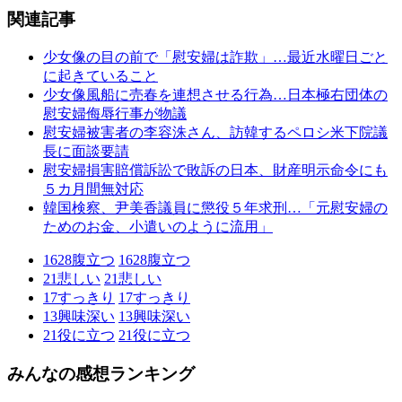
関連記事
少女像の目の前で「慰安婦は詐欺」…最近水曜日ごと
に起きていること
少女像風船に売春を連想させる行為…日本極右団体の
慰安婦侮辱行事が物議
慰安婦被害者の李容洙さん、訪韓するペロシ米下院議
長に面談要請
慰安婦損害賠償訴訟で敗訴の日本、財産明示命令にも
５カ月間無対応
韓国検察、尹美香議員に懲役５年求刑…「元慰安婦の
ためのお金、小遣いのように流用」
1628
腹立つ
1628
腹立つ
21
悲しい
21
悲しい
17
すっきり
17
すっきり
13
興味深い
13
興味深い
21
役に立つ
21
役に立つ
みんなの感想ランキング