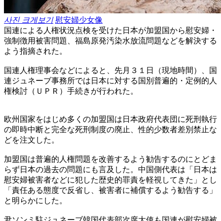
사진 크게보기
慰安婦少女像
国連による人権状況点検を受けた日本が加盟国から慰安婦・
強制徴用被害問題、福島原発汚染水放流問題などを解決する
よう指摘された。
国連人権理事会などによると、先月３１日（現地時間）、国
連ジュネーブ事務所では日本に対する国別普遍的・定例的人
権検討（ＵＰＲ）手続きが行われた。
欧州国家をはじめ多くの加盟国は日本政府代表団に死刑執行
の即時中断と完全な死刑制度の廃止、性的少数者差別禁止な
どを注文した。
加盟国は普遍的人権問題を改善するよう勧告するのにとどま
らず日本の過去の問題にも言及した。中国側代表は「日本は
慰安婦被害者などに犯した歴史的罪責を軽視してきた」とし
「責任ある態度で反省し、被害者に補償するよう勧告する」
と明らかにした。
尹ソンミ駐ジュネーブ韓国代表部次席大使も国連が慰安婦被