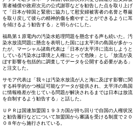
害者補償や政府次元の公式謝罪などを勧告した点を取り上げ
て「日本が韓国と緊密に協力して慰安婦被害者の名誉と尊厳
を取り戻して彼らの精神的傷を癒やすことができるように耳
を傾けるよう勧告する」と明らかにした。
福島第１原電内の汚染水処理問題を懸念する声も続いた。汚
染水放流問題に懸念を表明した国には太平洋の島国が多かっ
たが、マーシャル諸島代表は「日本が太平洋に流出しようと
している汚染水は環境と人権にとって危険」とし「放流が及
ぼす影響を包括的に調査してデータを公開する必要がある」
と注文した。
サモア代表は「我々は汚染水放流が人と海に及ぼす影響に関
する科学的かつ検証可能なデータが提供され、太平洋の島国
に情報格差が生じている問題が解決されるまでは日本は放流
を自制するよう勧告する」と話した。
ＵＰＲは国連加盟国１９３カ国が持ち回りで自国の人権状況
と勧告履行などについて加盟国から審議を受ける制度で２０
０８年から施行されている。