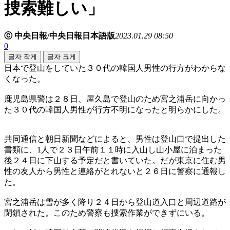
捜索難しい」
ⓒ 中央日報/中央日報日本語版
2023.01.29 08:50
0
글자 작게
글자 크게
日本で登山をしていた３０代の韓国人男性の行方がわからな
くなった。
鹿児島県警は２８日、屋久島で登山のため宮之浦岳に向かっ
た３０代の韓国人男性が行方不明になったと明らかにした。
共同通信と朝日新聞などによると、男性は登山口で提出した
書類に、1人で２３日午前１１時に入山し山小屋に泊まった
後２４日に下山する予定だと書いていた。だが東京に住む男
性の友人から男性と連絡がとれないと２６日に警察に通報し
た。
宮之浦岳は雪が多く降り２４日から登山道入口と周辺道路が
閉鎖された。このため警察も捜索作業ができずにいる。