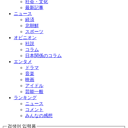
社会・文化
最新記事
ニュース
経済
北朝鮮
スポーツ
オピニオン
社説
コラム
日本関係のコラム
エンタメ
ドラマ
音楽
映画
アイドル
芸能一般
ランキング
ニュース
コメント
みんなの感想
검색어 입력폼