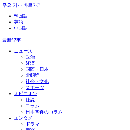
주요 기사 바로가기
韓国語
英語
中国語
最新記事
ニュース
政治
経済
国際・日本
北朝鮮
社会・文化
スポーツ
オピニオン
社説
コラム
日本関係のコラム
エンタメ
ドラマ