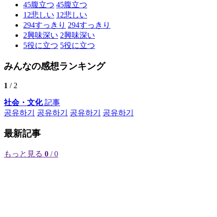
45
腹立つ
45
腹立つ
12
悲しい
12
悲しい
294
すっきり
294
すっきり
2
興味深い
2
興味深い
5
役に立つ
5
役に立つ
みんなの感想ランキング
1
/ 2
社会・文化
記事
공유하기
공유하기
공유하기
공유하기
最新記事
もっと見る
0
/ 0