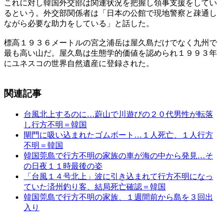
これに対し韓国外交部は関連状況を把握し領事支援をしてい
るという。外交部関係者は「日本の公館で現地警察と疎通し
ながら必要な助力をしている」と話した。
標高１９３６メートルの宮之浦岳は屋久島だけでなく九州で
最も高い山だ。屋久島は生態学的価値を認められ１９９３年
にユネスコの世界自然遺産に登録された。
関連記事
台風北上するのに…蔚山で川遊びの２０代男性が転落
し行方不明＝韓国
閘門に吸い込まれたゴムボート…１人死亡、１人行方
不明＝韓国
韓国莞島で行方不明の家族の車が海の中から発見…そ
の日夜１１時最後の姿
「台風１４号北上」波に引き込まれて行方不明になっ
ていた済州釣り客、結局死亡確認＝韓国
韓国莞島で行方不明の家族、１週間前から島を３回出
入り