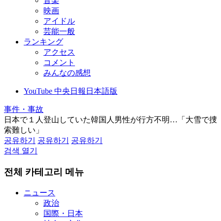
音楽
映画
アイドル
芸能一般
ランキング
アクセス
コメント
みんなの感想
YouTube 中央日報日本語版
事件・事故
日本で１人登山していた韓国人男性が行方不明…「大雪で捜
索難しい」
공유하기
공유하기
공유하기
검색 열기
전체 카테고리 메뉴
ニュース
政治
国際・日本