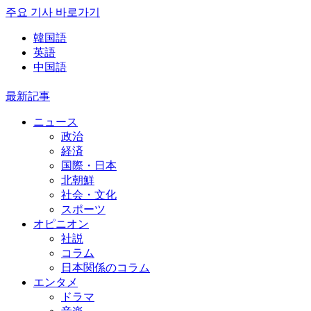
주요 기사 바로가기
韓国語
英語
中国語
最新記事
ニュース
政治
経済
国際・日本
北朝鮮
社会・文化
スポーツ
オピニオン
社説
コラム
日本関係のコラム
エンタメ
ドラマ