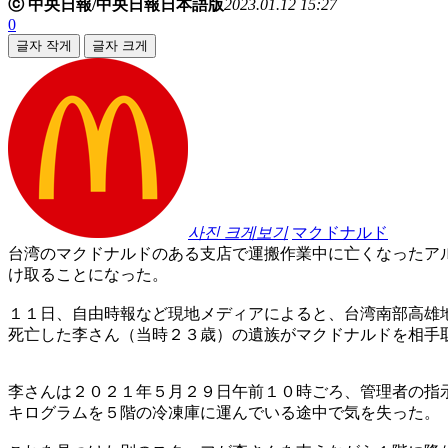
ⓒ 中央日報/中央日報日本語版
2023.01.12 15:27
0
글자 작게
글자 크게
사진 크게보기
マクドナルド
台湾のマクドナルドのある支店で運搬作業中に亡くなったア
け取ることになった。
１１日、自由時報など現地メディアによると、台湾南部高雄
死亡した李さん（当時２３歳）の遺族がマクドナルドを相手
李さんは２０２１年５月２９日午前１０時ごろ、管理者の指
キログラムを５階の冷凍庫に運んでいる途中で気を失った。