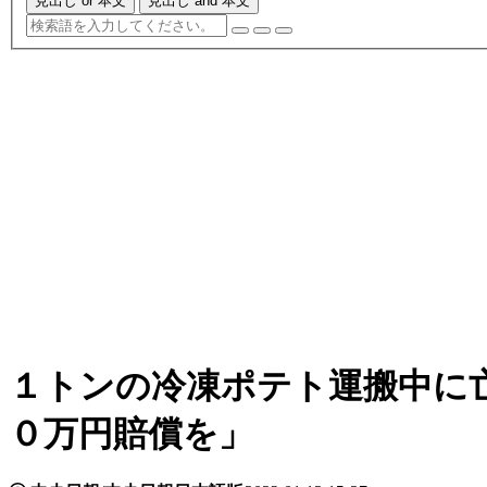
見出し or 本文
見出し and 本文
１トンの冷凍ポテト運搬中に
０万円賠償を」