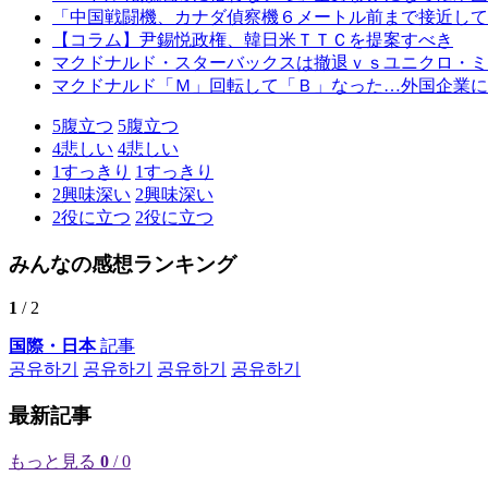
「中国戦闘機、カナダ偵察機６メートル前まで接近して
【コラム】尹錫悦政権、韓日米ＴＴＣを提案すべき
マクドナルド・スターバックスは撤退ｖｓユニクロ・ミ
マクドナルド「Ｍ」回転して「Ｂ」なった…外国企業に
5
腹立つ
5
腹立つ
4
悲しい
4
悲しい
1
すっきり
1
すっきり
2
興味深い
2
興味深い
2
役に立つ
2
役に立つ
みんなの感想ランキング
1
/ 2
国際・日本
記事
공유하기
공유하기
공유하기
공유하기
最新記事
もっと見る
0
/ 0