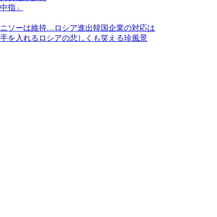
中指」
ニソーは維持…ロシア進出韓国企業の対応は
手を入れるロシアの悲しくも笑える珍風景