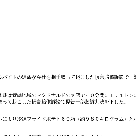
ルバイトの遺族が会社を相手取って起こした損害賠償訴訟で一
地裁は管轄地域のマクドナルドの支店で４０分間に１．１トン
取って起こした損害賠償訴訟で原告一部勝訴判決を下した。
示により冷凍フライドポテト６０箱（約９８０キログラム）と