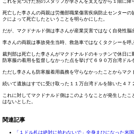
これを見つけた別のスタッフが李さんを支えながら１階に降
死亡した李さんの両親は労働部職業傷害疾病防止センターの
クによって死亡したということを明らかにした。
だが、マクドナルド側は李さんが産業災害ではなく自発性脳
李さんの両親は事故発生当時、救急車ではなくタクシーを呼
裁判部は死亡した李さんがマクドナルドのキッチンで休日に
防寒服の着用を監督しなかった点を挙げて６９０万台湾ドル
ただし李さんも防寒服着用義務を守らなかったことからマク
続いて遺族はすでに受け取った１１万台湾ドルを除いた４７
これに対してマクドナルド側はこのようなことが発生したこ
はないとした。
関連記事
「１ドル札は絶対に拾わないで」全身まひになった米国