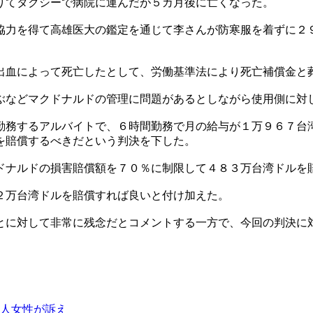
りてタクシーで病院に運んだが５カ月後に亡くなった。
協力を得て高雄医大の鑑定を通じて李さんが防寒服を着ずに２
出血によって死亡したとして、労働基準法により死亡補償金と
ぶなどマクドナルドの管理に問題があるとしながら使用側に対
勤務するアルバイトで、６時間勤務で月の給与が１万９６７台
を賠償するべきだという判決を下した。
ドナルドの損害賠償額を７０％に制限して４８３万台湾ドルを
２万台湾ドルを賠償すれば良いと付け加えた。
とに対して非常に残念だとコメントする一方で、今回の判決に
人女性が訴え