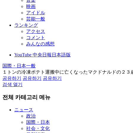
音楽
映画
アイドル
芸能一般
ランキング
アクセス
コメント
みんなの感想
YouTube 中央日報日本語版
国際・日本一般
１トンの冷凍ポテト運搬中に亡くなったマクドナルドの２３
공유하기
공유하기
공유하기
검색 열기
전체 카테고리 메뉴
ニュース
政治
国際・日本
社会・文化