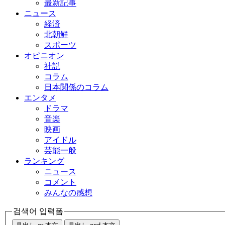
最新記事
ニュース
経済
北朝鮮
スポーツ
オピニオン
社説
コラム
日本関係のコラム
エンタメ
ドラマ
音楽
映画
アイドル
芸能一般
ランキング
ニュース
コメント
みんなの感想
검색어 입력폼