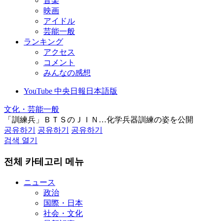
音楽
映画
アイドル
芸能一般
ランキング
アクセス
コメント
みんなの感想
YouTube 中央日報日本語版
文化・芸能一般
「訓練兵」ＢＴＳのＪＩＮ…化学兵器訓練の姿を公開
공유하기
공유하기
공유하기
검색 열기
전체 카테고리 메뉴
ニュース
政治
国際・日本
社会・文化