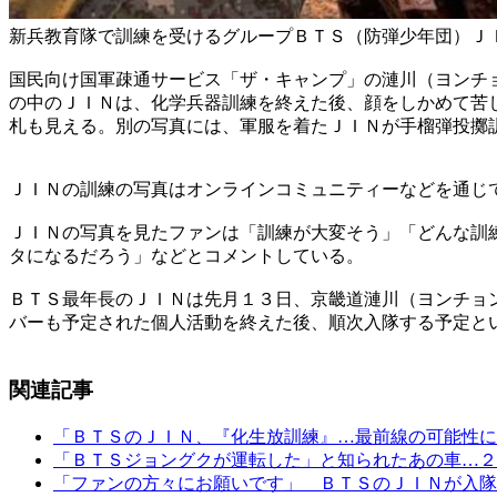
新兵教育隊で訓練を受けるグループＢＴＳ（防弾少年団）Ｊ
国民向け国軍疎通サービス「ザ・キャンプ」の漣川（ヨンチ
の中のＪＩＮは、化学兵器訓練を終えた後、顔をしかめて苦
札も見える。別の写真には、軍服を着たＪＩＮが手榴弾投擲
ＪＩＮの訓練の写真はオンラインコミュニティーなどを通じ
ＪＩＮの写真を見たファンは「訓練が大変そう」「どんな訓
タになるだろう」などとコメントしている。
ＢＴＳ最年長のＪＩＮは先月１３日、京畿道漣川（ヨンチョ
バーも予定された個人活動を終えた後、順次入隊する予定と
関連記事
「ＢＴＳのＪＩＮ、『化生放訓練』…最前線の可能性に
「ＢＴＳジョングクが運転した」と知られたあの車…２
「ファンの方々にお願いです」 ＢＴＳのＪＩＮが入隊