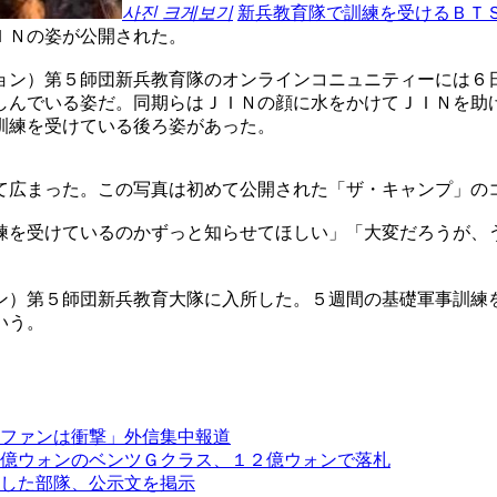
사진 크게보기
新兵教育隊で訓練を受けるＢＴ
ＩＮの姿が公開された。
ョン）第５師団新兵教育隊のオンラインコニュニティーには６
しんでいる姿だ。同期らはＪＩＮの顔に水をかけてＪＩＮを助
訓練を受けている後ろ姿があった。
て広まった。この写真は初めて公開された「ザ・キャンプ」の
練を受けているのかずっと知らせてほしい」「大変だろうが、
ン）第５師団新兵教育大隊に入所した。５週間の基礎軍事訓練
いう。
ファンは衝撃」外信集中報道
億ウォンのベンツＧクラス、１２億ウォンで落札
した部隊、公示文を掲示