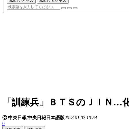
見出し or 本文
見出し and 本文
「訓練兵」ＢＴＳのＪＩＮ…
ⓒ 中央日報/中央日報日本語版
2023.01.07 10:54
0