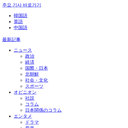
주요 기사 바로가기
韓国語
英語
中国語
最新記事
ニュース
政治
経済
国際・日本
北朝鮮
社会・文化
スポーツ
オピニオン
社説
コラム
日本関係のコラム
エンタメ
ドラマ