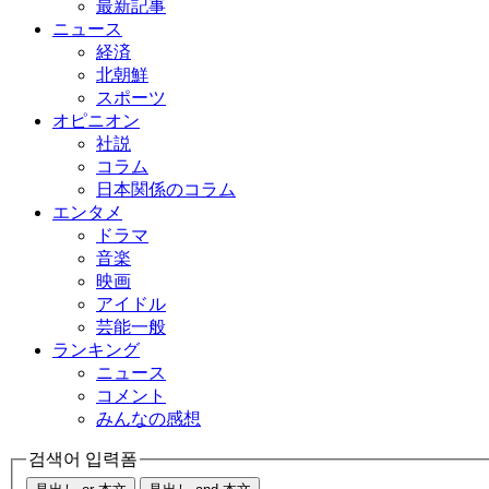
最新記事
ニュース
経済
北朝鮮
スポーツ
オピニオン
社説
コラム
日本関係のコラム
エンタメ
ドラマ
音楽
映画
アイドル
芸能一般
ランキング
ニュース
コメント
みんなの感想
검색어 입력폼