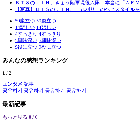
ＢＴＳのＪＩＮ、きょう陸軍現役入隊…本当に「ＡＲＭ
【写真】ＢＴＳのＪＩＮ、「丸刈り」のヘアスタイルを
59
腹立つ
59
腹立つ
14
悲しい
14
悲しい
4
すっきり
4
すっきり
5
興味深い
5
興味深い
9
役に立つ
9
役に立つ
みんなの感想ランキング
1
/ 2
エンタメ
記事
공유하기
공유하기
공유하기
공유하기
最新記事
もっと見る
0
/ 0