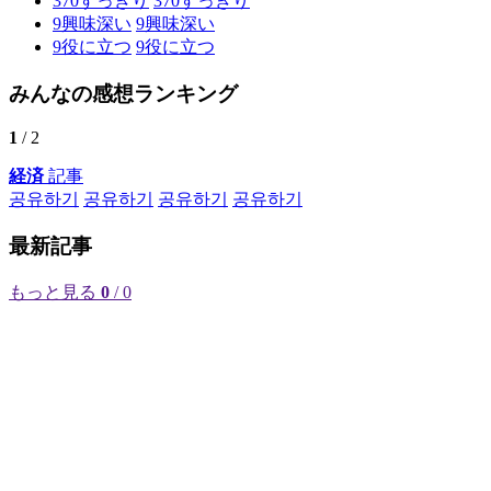
370
すっきり
370
すっきり
9
興味深い
9
興味深い
9
役に立つ
9
役に立つ
みんなの感想ランキング
1
/ 2
経済
記事
공유하기
공유하기
공유하기
공유하기
最新記事
もっと見る
0
/ 0