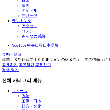
音楽
映画
アイドル
芸能一般
ランキング
アクセス
コメント
みんなの感想
YouTube 中央日報日本語版
金融・財政
韓国、３年連続で１００兆ウォンの財政赤字、国の信頼度に
공유하기
공유하기
공유하기
검색 열기
전체 카테고리 메뉴
ニュース
政治
国際・日本
社会・文化