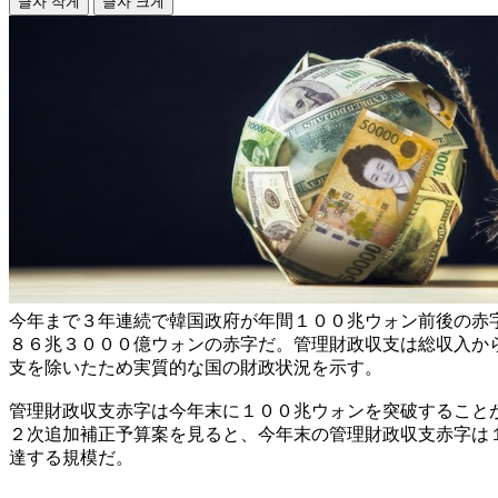
글자 작게
글자 크게
今年まで３年連続で韓国政府が年間１００兆ウォン前後の赤
８６兆３０００億ウォンの赤字だ。管理財政収支は総収入か
支を除いたため実質的な国の財政状況を示す。
管理財政収支赤字は今年末に１００兆ウォンを突破すること
２次追加補正予算案を見ると、今年末の管理財政収支赤字は
達する規模だ。