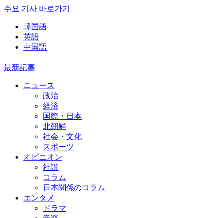
주요 기사 바로가기
韓国語
英語
中国語
最新記事
ニュース
政治
経済
国際・日本
北朝鮮
社会・文化
スポーツ
オピニオン
社説
コラム
日本関係のコラム
エンタメ
ドラマ