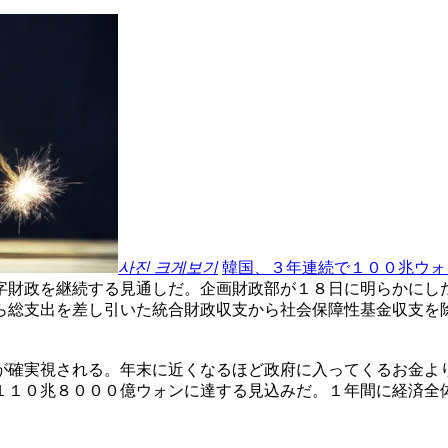
사진 크게보기
韓国、３年連続で１００兆ウォ
字財政を継続する見通しだ。企画財政部が１８日に明らかにし
ら総支出を差し引いた統合財政収支から社会保障性基金収支を
が確実視される。年末に近くなるほど政府に入ってくるお金よ
１１０兆８０００億ウォンに達する見込みだ。１年間に経済全