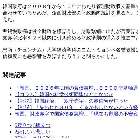
韓国政府は２００８年から１５年にわたり管理財政収支基準
合わせているためだ。企画財政部の財政動向統計を見ると、
えた。
尹錫悦政権は健全財政を標ぼうし、財政緊縮に出たが言葉ほ
支赤字比率を２％以内に引き締める財政準則の導入を推進中
忠南（チュンナム）大学経済学科のヨム・ミョンベ名誉教授
信頼度にも悪影響を及ぼすだろう」と明らかにした。
関連記事
「韓国、２０２６年に国の負債急増…ＯＥＣＤ非基軸通
【コラム】韓国の科学技術同盟はどこなのか
【社説】韓国経済、「双子赤字」の赤信号が灯った
【社説】「失われた３０年」くるかもしれないという経
韓国、財政赤字で国家債務急増…「現在も市場の不安変
5
腹立つ
5
腹立つ
2
悲しい
2
悲しい