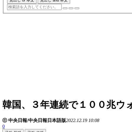
見出し or 本文
見出し and 本文
韓国、３年連続で１００兆ウ
ⓒ 中央日報/中央日報日本語版
2022.12.19 10:08
0