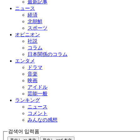
最新記事
ニュース
経済
北朝鮮
スポーツ
オピニオン
社説
コラム
日本関係のコラム
エンタメ
ドラマ
音楽
映画
アイドル
芸能一般
ランキング
ニュース
コメント
みんなの感想
검색어 입력폼