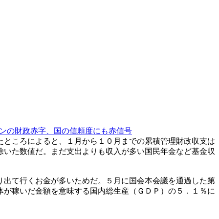
ンの財政赤字、国の信頼度にも赤信号
たところによると、１月から１０月までの累積管理財政収支は
除いた数値だ。まだ支出よりも収入が多い国民年金など基金収
り出て行くお金が多いためだ。５月に国会本会議を通過した第
体が稼いだ金額を意味する国内総生産（ＧＤＰ）の５．１％に