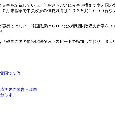
で赤字を記録している。年を追うごとに赤字規模まで増え国の
１０月末基準で中央政府の債務残高は１０３８兆２０００億ウ
ど容易ではない。韓国政府はＧＤＰ比の管理財政収支赤字を３
だ。
は「韓国の国の債務比率が速いスピードで増加しており、３大
貨国で３位」
済学界の警告＝韓国
わらず」