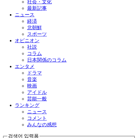
社会・文化
最新記事
ニュース
経済
北朝鮮
スポーツ
オピニオン
社説
コラム
日本関係のコラム
エンタメ
ドラマ
音楽
映画
アイドル
芸能一般
ランキング
ニュース
コメント
みんなの感想
검색어 입력폼