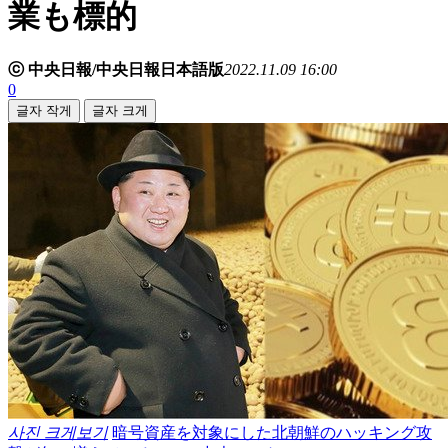
業も標的
ⓒ 中央日報/中央日報日本語版
2022.11.09 16:00
0
글자 작게
글자 크게
사진 크게보기
暗号資産を対象にした北朝鮮のハッキング攻