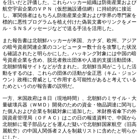
を注いだと評価した。これらハッカー組織は防衛産業および
航空宇宙企業のＶＰＮ（仮想施設通信網）に持続的に接近
し、軍関係者はもちろん防衛産業企業および学界の専門家を
標的に悪性プログラムを植え付けた偽装文書やリンクをメー
ル・ＳＮＳメッセージなどで送る手法を活用した。
また報告書は北朝鮮ハッカーが米国、カナダ、欧州、アジア
の暗号資産関連企業のコンピューター数十台を攻撃した状況
も確認されたと明らかにした。ハッキング対象には中国の暗
号資産企業を含め、脱北者救出団体や人道的支援活動団体、
北朝鮮情報サイトなどが含まれた。北朝鮮当局がこうした活
動をするのは、これらの団体の活動が金正恩（キム・ジョン
ウン）政権に脅威として作用する可能性があると考えている
ためというのが報告書の説明だ。
一方、米国政府は８日（現地時間）、北朝鮮のミサイル・大
量破壊兵器（ＷＭＤ）開発のための資金・物品調達に関与し
た個人および企業を制裁対象に追加した。米財務省傘下の外
国資産管理局（ＯＦＡＣ）はこの日の報道資料で、中国から
北朝鮮に電子部品などを運んだ疑いで北朝鮮国家航空（旧高
麗航空）の中国人関係者２人を制裁リストに含めたと明らか
にした。