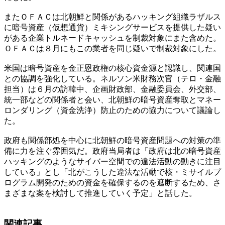
またＯＦＡＣは北朝鮮と関係があるハッキング組織ラザルス
に暗号資産（仮想通貨）ミキシングサービスを提供した疑い
がある企業トルネードキャッシュを制裁対象にまた含めた。
ＯＦＡＣは８月にもこの業者を同じ疑いで制裁対象にした。
米国は暗号資産を金正恩政権の核心資金源と認識し、関連国
との協調を強化している。ネルソン米財務次官（テロ・金融
担当）は６月の訪韓中、企画財政部、金融委員会、外交部、
統一部などの関係者と会い、北朝鮮の暗号資産奪取とマネー
ロンダリング（資金洗浄）防止のための協力について議論し
た。
政府も関係部処を中心に北朝鮮の暗号資産問題への対策の準
備に力を注ぐ雰囲気だ。政府当局者は「政府は北の暗号資産
ハッキングのようなサイバー空間での違法活動の動きに注目
している」とし「北がこうした違法な活動で核・ミサイルプ
ログラム開発のための資金を確保するのを遮断するため、さ
まざまな案を検討して推進していく予定」と話した。
関連記事