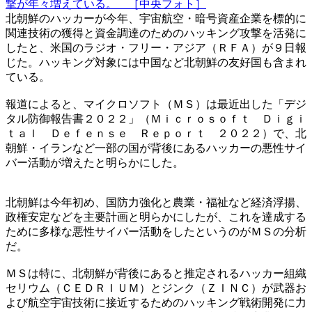
撃が年々増えている。 ［中央フォト］
北朝鮮のハッカーが今年、宇宙航空・暗号資産企業を標的に
関連技術の獲得と資金調達のためのハッキング攻撃を活発に
したと、米国のラジオ・フリー・アジア（ＲＦＡ）が９日報
じた。ハッキング対象には中国など北朝鮮の友好国も含まれ
ている。
報道によると、マイクロソフト（ＭＳ）は最近出した「デジ
タル防御報告書２０２２」（Ｍｉｃｒｏｓｏｆｔ Ｄｉｇｉ
ｔａｌ Ｄｅｆｅｎｓｅ Ｒｅｐｏｒｔ ２０２２）で、北
朝鮮・イランなど一部の国が背後にあるハッカーの悪性サイ
バー活動が増えたと明らかにした。
北朝鮮は今年初め、国防力強化と農業・福祉など経済浮揚、
政権安定などを主要計画と明らかにしたが、これを達成する
ために多様な悪性サイバー活動をしたというのがＭＳの分析
だ。
ＭＳは特に、北朝鮮が背後にあると推定されるハッカー組織
セリウム（ＣＥＤＲＩＵＭ）とジンク（ＺＩＮＣ）が武器お
よび航空宇宙技術に接近するためのハッキング戦術開発に力