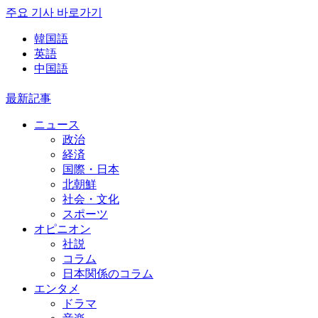
주요 기사 바로가기
韓国語
英語
中国語
最新記事
ニュース
政治
経済
国際・日本
北朝鮮
社会・文化
スポーツ
オピニオン
社説
コラム
日本関係のコラム
エンタメ
ドラマ