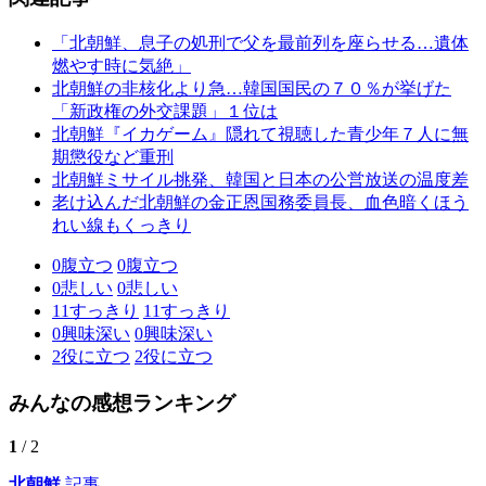
「北朝鮮、息子の処刑で父を最前列を座らせる…遺体
燃やす時に気絶」
北朝鮮の非核化より急…韓国国民の７０％が挙げた
「新政権の外交課題」１位は
北朝鮮『イカゲーム』隠れて視聴した青少年７人に無
期懲役など重刑
北朝鮮ミサイル挑発、韓国と日本の公営放送の温度差
老け込んだ北朝鮮の金正恩国務委員長、血色暗くほう
れい線もくっきり
0
腹立つ
0
腹立つ
0
悲しい
0
悲しい
11
すっきり
11
すっきり
0
興味深い
0
興味深い
2
役に立つ
2
役に立つ
みんなの感想ランキング
1
/ 2
北朝鮮
記事