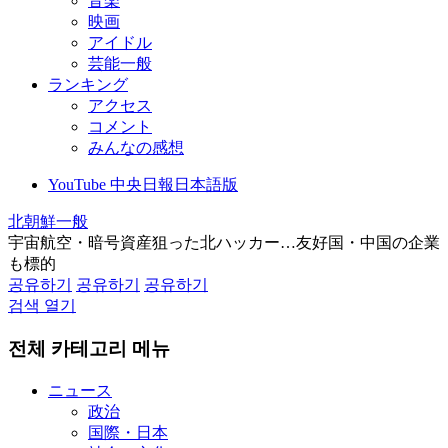
音楽
映画
アイドル
芸能一般
ランキング
アクセス
コメント
みんなの感想
YouTube 中央日報日本語版
北朝鮮一般
宇宙航空・暗号資産狙った北ハッカー…友好国・中国の企業
も標的
공유하기
공유하기
공유하기
검색 열기
전체 카테고리 메뉴
ニュース
政治
国際・日本