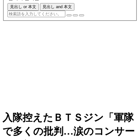
見出し or 本文
見出し and 本文
入隊控えたＢＴＳジン「軍隊
で多くの批判…涙のコンサー