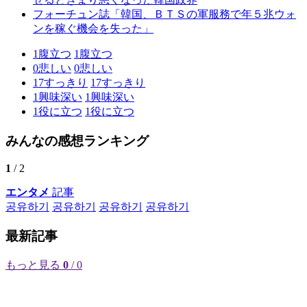
フォーチュン誌「韓国、ＢＴＳの軍服務で年５兆ウォ
ンを稼ぐ機会を失った」
1
腹立つ
1
腹立つ
0
悲しい
0
悲しい
17
すっきり
17
すっきり
1
興味深い
1
興味深い
1
役に立つ
1
役に立つ
みんなの感想ランキング
1
/ 2
エンタメ
記事
공유하기
공유하기
공유하기
공유하기
最新記事
もっと見る
0
/ 0