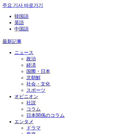
주요 기사 바로가기
韓国語
英語
中国語
最新記事
ニュース
政治
経済
国際・日本
北朝鮮
社会・文化
スポーツ
オピニオン
社説
コラム
日本関係のコラム
エンタメ
ドラマ