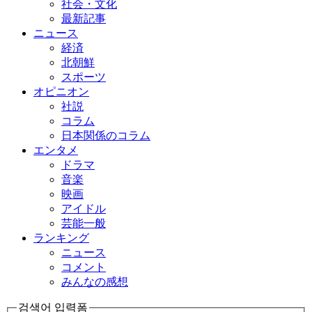
社会・文化
最新記事
ニュース
経済
北朝鮮
スポーツ
オピニオン
社説
コラム
日本関係のコラム
エンタメ
ドラマ
音楽
映画
アイドル
芸能一般
ランキング
ニュース
コメント
みんなの感想
검색어 입력폼