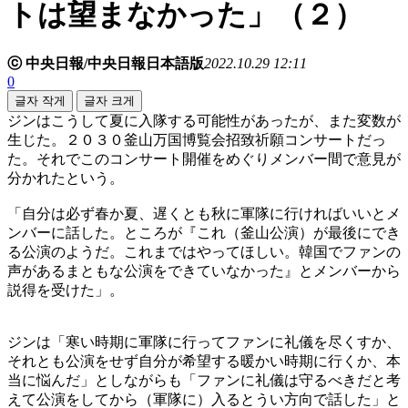
トは望まなかった」（２）
ⓒ 中央日報/中央日報日本語版
2022.10.29 12:11
0
글자 작게
글자 크게
ジンはこうして夏に入隊する可能性があったが、また変数が
生じた。２０３０釜山万国博覧会招致祈願コンサートだっ
た。それでこのコンサート開催をめぐりメンバー間で意見が
分かれたという。
「自分は必ず春か夏、遅くとも秋に軍隊に行ければいいとメ
ンバーに話した。ところが『これ（釜山公演）が最後にでき
る公演のようだ。これまではやってほしい。韓国でファンの
声があるまともな公演をできていなかった』とメンバーから
説得を受けた」。
ジンは「寒い時期に軍隊に行ってファンに礼儀を尽くすか、
それとも公演をせず自分が希望する暖かい時期に行くか、本
当に悩んだ」としながらも「ファンに礼儀は守るべきだと考
えて公演をしてから（軍隊に）入るとうい方向で話した」と