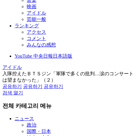
音楽
映画
アイドル
芸能一般
ランキング
アクセス
コメント
みんなの感想
YouTube 中央日報日本語版
アイドル
入隊控えたＢＴＳジン「軍隊で多くの批判…涙のコンサート
は望まなかった」（２）
공유하기
공유하기
공유하기
검색 열기
전체 카테고리 메뉴
ニュース
政治
国際・日本