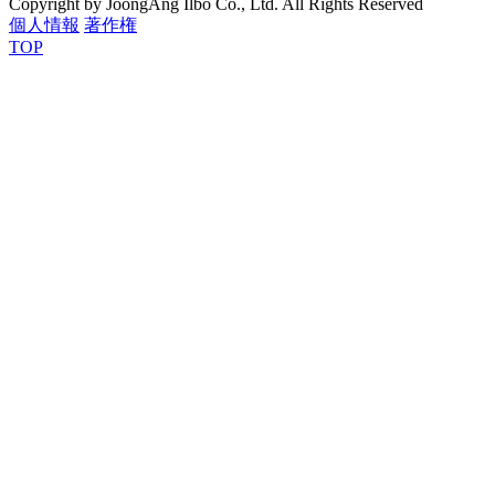
Copyright by JoongAng Ilbo Co., Ltd. All Rights Reserved
個人情報
著作権
TOP