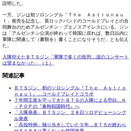
説明した。
一方、ジンは初ソロシングル「Ｔｈｅ Ａｓｔｒｏｎａｕ
ｔ」発売を記念し、英ロックバンドのコールドプレイとの合
同舞台のためアルゼンチン・ブエノスアイレスにいる。ジン
は「アルゼンチン公演が終わって韓国に戻れば、数日以内に
軍隊に関連して（書類を）書くことになりそうだ」とも伝え
た。
入隊控えたＢＴＳジン「軍隊で多くの批判…涙のコンサート
は望まなかった」（１）
関連記事
ＢＴＳジン、初のソロシングル『Ｔｈｅ Ａｓｔｒｏ
ｎａｕｔ』…コールドプレイとコラボ
７年間王座を守ってきたＢＴＳの入隊による空白…Ｋ
－ＰＯＰの『春秋戦国時代』へ
「入隊発表」ＢＴＳジン、２８日ソロデビューシング
ル発表
「兵役特例」独り歩きしていた５年…ＢＴＳが終わら
せるときまり悪くなった韓国政界