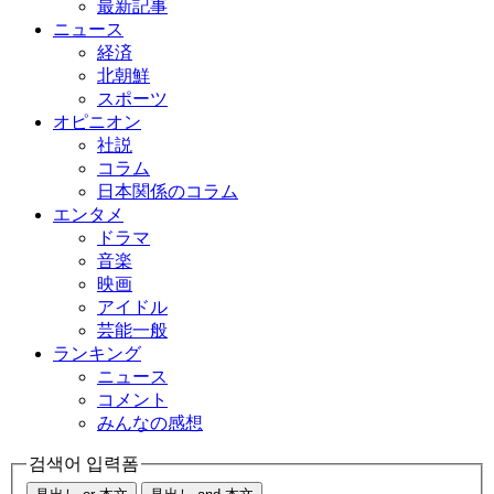
最新記事
ニュース
経済
北朝鮮
スポーツ
オピニオン
社説
コラム
日本関係のコラム
エンタメ
ドラマ
音楽
映画
アイドル
芸能一般
ランキング
ニュース
コメント
みんなの感想
검색어 입력폼