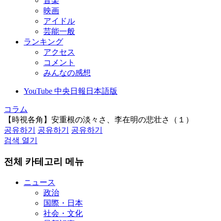
音楽
映画
アイドル
芸能一般
ランキング
アクセス
コメント
みんなの感想
YouTube 中央日報日本語版
コラム
【時視各角】安重根の淡々さ、李在明の悲壮さ（１）
공유하기
공유하기
공유하기
검색 열기
전체 카테고리 메뉴
ニュース
政治
国際・日本
社会・文化