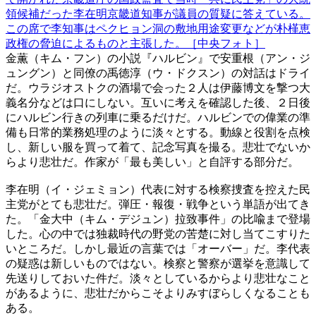
領候補だった李在明京畿道知事が議員の質疑に答えている。
この席で李知事はペクヒョン洞の敷地用途変更などが朴槿恵
政権の脅迫によるものと主張した。［中央フォト］
金薫（キム・フン）の小説『ハルビン』で安重根（アン・ジ
ュングン）と同僚の禹徳淳（ウ・ドクスン）の対話はドライ
だ。ウラジオストクの酒場で会った２人は伊藤博文を撃つ大
義名分などは口にしない。互いに考えを確認した後、２日後
にハルビン行きの列車に乗るだけだ。ハルビンでの偉業の準
備も日常的業務処理のように淡々とする。動線と役割を点検
し、新しい服を買って着て、記念写真を撮る。悲壮でないか
らより悲壮だ。作家が「最も美しい」と自評する部分だ。
李在明（イ・ジェミョン）代表に対する検察捜査を控えた民
主党がとても悲壮だ。弾圧・報復・戦争という単語が出てき
た。「金大中（キム・デジュン）拉致事件」の比喩まで登場
した。心の中では独裁時代の野党の苦楚に対し当てこすりた
いところだ。しかし最近の言葉では「オーバー」だ。李代表
の疑惑は新しいものではない。検察と警察が選挙を意識して
先送りしておいた件だ。淡々としているからより悲壮なこと
があるように、悲壮だからこそよりみすぼらしくなることも
ある。