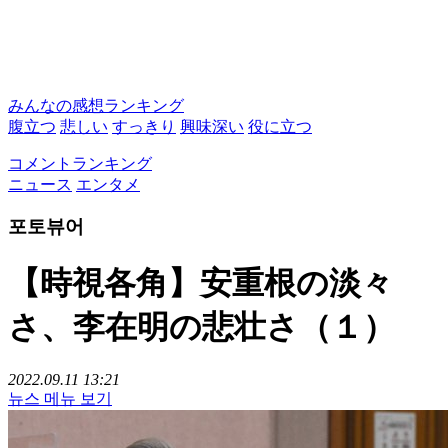
みんなの感想ランキング
腹立つ
悲しい
すっきり
興味深い
役に立つ
コメントランキング
ニュース
エンタメ
포토뷰어
【時視各角】安重根の淡々
さ、李在明の悲壮さ（１）
2022.09.11 13:21
뉴스 메뉴 보기