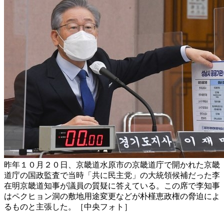
昨年１０月２０日、京畿道水原市の京畿道庁で開かれた京畿
道庁の国政監査で当時「共に民主党」の大統領候補だった李
在明京畿道知事が議員の質疑に答えている。この席で李知事
はペクヒョン洞の敷地用途変更などが朴槿恵政権の脅迫によ
るものと主張した。［中央フォト］