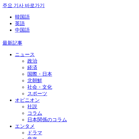
주요 기사 바로가기
韓国語
英語
中国語
最新記事
ニュース
政治
経済
国際・日本
北朝鮮
社会・文化
スポーツ
オピニオン
社説
コラム
日本関係のコラム
エンタメ
ドラマ